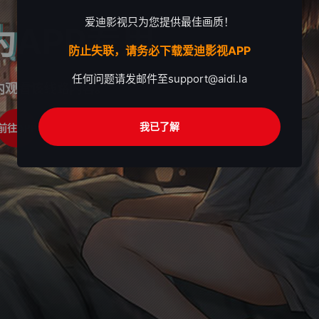
爱迪影视只为您提供最佳画质！
为APP专用
防止失联，请务必下载爱迪影视APP
任何问题请发邮件至
support@aidi.la
内观看该线路内容。
我已了解
前往APP