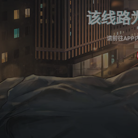
该线路
请前往APP