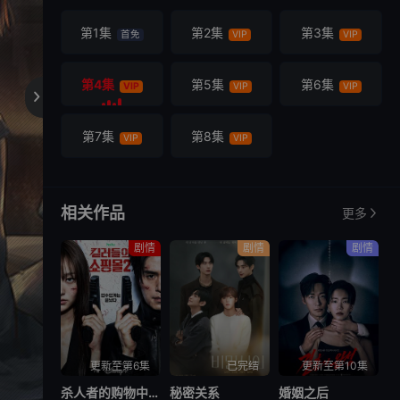
第1集
第2集
第3集
首免
VIP
VIP
第4集
第5集
第6集
VIP
VIP
VIP

第7集
第8集
VIP
VIP
相关作品
更多
剧情
剧情
剧情
更新至第6集
已完结
更新至第10集
杀人者的购物中心2
秘密关系
婚姻之后