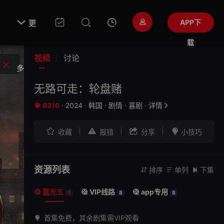

APP下
更
载
视频
讨论
多
无路可走：轮盘赌
6316
·
2024
·
韩国
·
剧情
·
喜剧
·
详情






收藏
报错
分享
小技巧
资源列表
排序
单列
下集



蓝光五
VIP线路
app专用



8
8
8
首集免费，其余剧集需VIP观看