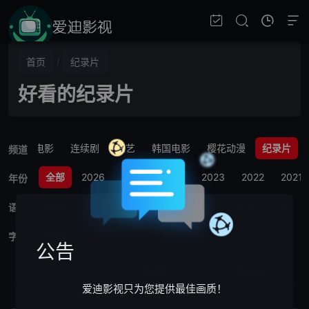
首页
纪录片
/
好看的纪录片
电影
连续剧
综艺
韩国电影
樱花动漫
纪录片
频道
全部
2026
2025
2024
2023
2022
2021
年份
全部
国语
英语
粤语
闽南语
韩语
日语
语言
全部
A
B
C
D
E
F
G
H
I
J
字母
公告
按最新
按最热
按评分
爱迪影视只为您提供最佳画质！