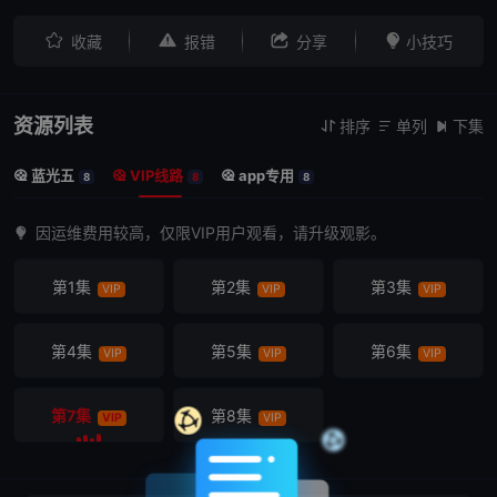




收藏
报错
分享
小技巧
资源列表
排序
单列
下集



蓝光五
VIP线路
app专用



8
8
8
因运维费用较高，仅限VIP用户观看，请升级观影。
第1集
第2集
第3集
VIP
VIP
VIP
第4集
第5集
第6集
VIP
VIP
VIP
第7集
第8集
VIP
VIP