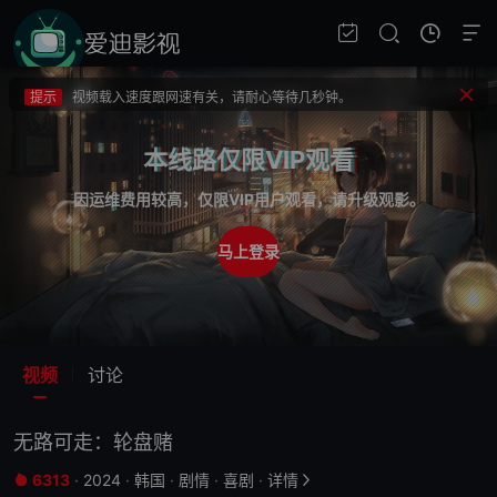
提示
不要轻易相信视频中的广告，谨防上当受骗!
提示
如果无法播放请重新刷新页面，或者切换线路。
提示
视频载入速度跟网速有关，请耐心等待几秒钟。
提示
不要轻易相信视频中的广告，谨防上当受骗!
本线路仅限VIP观看
因运维费用较高，仅限VIP用户观看，请升级观影。
马上登录
视频
讨论
无路可走：轮盘赌
6313
·
2024
·
韩国
·
剧情
·
喜剧
·
详情

