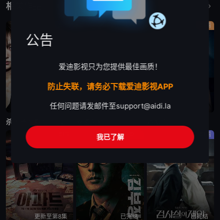
相关作品
更多
剧情
剧情
剧情
公告
爱迪影视只为您提供最佳画质！
防止失联，请务必下载爱迪影视APP
任何问题请发邮件至
support@aidi.la
更新至第6集
已完结
更新至第10集
杀人者的购物中心2
秘密关系
婚姻之后
剧情
剧情
剧情
我已了解
更新至第8集
已完结
已完结