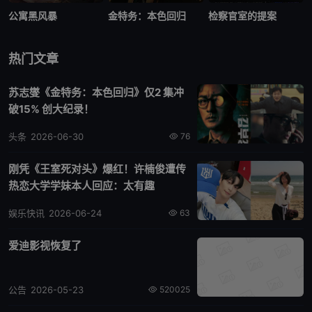
公寓黑风暴
金特务：本色回归
检察官室的提案
热门文章
苏志燮《金特务：本色回归》仅2 集冲
破15% 创大纪录！
头条
2026-06-30
76
刚凭《王室死对头》爆红！许楠俊遭传
热恋大学学妹本人回应：太有趣
娱乐快讯
2026-06-24
63
爱迪影视恢复了
公告
2026-05-23
520025