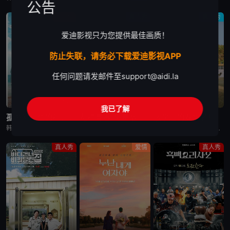
公告
真人秀
真人秀
真人秀
爱迪影视只为您提供最佳画质！
防止失联，请务必下载爱迪影视APP
任何问题请发邮件至
support@aidi.la
已完结
已完结
完结
我已了解
孤单又灿烂的神：鬼怪十周年特辑
花样青春: 限量版
放学后的泰梨老师
韩国综艺节目《孤单又灿烂的神：鬼怪十周年特辑》又名：鬼怪十周年特别篇,鬼怪十周年之旅(台),도깨비 10주년，讲述了：为纪念开播十周年，剧中主演睽违多年再度聚首，展开特別旅行，重访经典场景、回顾难忘台
韩国综艺节目《花样青春: 限量版》的妙趣在于突发旅行。突然告诉出演者去旅行的日程，出演者带着制作组原封不动地给的每人10万韩元经费，于2026年2月24日通过频道十五夜直播被绑架到旅行地。出演人员是郑
韩国真人秀《放学后的泰梨老师》讲述的，是金泰梨成为某乡村小学的戏剧班老师，给学生们上戏剧课的节目。 成为充满热情的演技老师金泰梨和可爱学生们展开的特别旅程，将为观众带来纯真的笑容和感动。
真人秀
爱情
真人秀