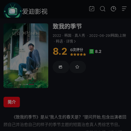
致我的季节
2022
·
韩国
·
真人秀
·
2022-06-29(韩国)上映
·
韩语
·
详情
8.2
0次评分
8.2
豆
很差
较差
还行
推荐
力荐
简介
《
致我的季节
》是从“我人生的春天是？”提问开始,包含出演者回
顾自己并治愈自己的样子的季节主题的短篇治愈真人秀综艺节目。