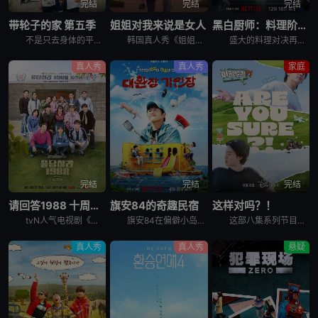
完结
完结
完结
带轮子的家 第五季
姐姐对我来说是女人
黑白厨师：料理阶级战争 第二季
不是只去身体的平凡旅行， &nbsp; &nbsp; &nbsp; &nbsp; &nbsp; &nbsp; &nbsp; &nbsp; &nbsp; &nbsp; &nbsp; &nbsp; &
韩国真人秀《姐姐对我来说是女人》讲述了，超越年龄差距这一现实的障碍，在爱情面前果敢坦率的姐弟恋男女们挑性真诚的恋爱细胞再生真人秀。
盛大的料理对决再度展开，新一批“黑汤匙”厨师迎战实力坚强的“白汤匙”主厨。谁能在火热竞赛中脱颖而出？谁会黯然退场？
真人秀
真人秀
家庭
完结
完结
完结
请回答1988 十周年MT
旗安84的奇趣民宿
这样对吗？！
tvN人气电视剧《请回答1988》主演们为迎接10周年而出发的两天一夜旅行，大家聚在一起按照电视剧的主题，穿搭了符合1988年的时代发型和服装风格。
旗安84在偏僻小岛上开设让人逃离烦嚣的另类民宿，由防弹少年团Jin和池艺恩带领客人进行有趣的冒险，过程中也少不了各种爆笑的突发状况。
这部八集系列节目拍摄于2023年，在朴智旻和田柾国入伍韩国军队之前，它记录了两人前往三个标志性全球目的地的旅行：美国纽约州、韩国济州岛和日本札幌。 &nbsp; &nbsp; &nbsp; &nb
真人秀
真人秀
悬疑