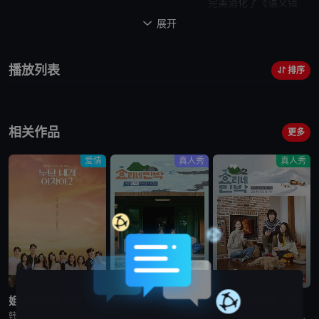
完美消化了《
语义错
误
》的主人公秋尚宇一角，是最受瞩目的演员，也是作为初动突破10
展开

万张的偶像组合DKZ所属歌手忙碌活动的朴宰灿。 虽然迎来了人生的
春天,但是因为不断的关心和持续的日程,无法享受春天的朴宰灿在此
播放列表
排序
次节目中以舒适、完整的朴宰灿独有的样子接近粉丝和观众。
出演者们的
默契
度也会非常
突出，令人期待。 在《
语义错误
》中一起合作的饰演柳智慧的金诺
相关作品
珍、饰演崔宥娜的宋智午将与朴宰灿一起出演,分享彼此的生活和内心
更多
故事。通过《
语义错误
》的拍摄变得亲近的
他们
,作为度过相似青春时
爱情
真人秀
真人秀
期的年龄段的朋友和同事,分享苦恼和治愈的样子被拍进了节目。将于
6月末通过Watcha平台播出。
更新至第9集
已完结
更新至第13集
姐姐对我来说是女人2
孝利家民宿 第一季
孝利家民宿 第二季
韩国综艺节目《姐姐对我来说是女人2》又名：Noona is a Woman to Me 2，讲述了：节目旨在开掘为了事业而度过激烈的时间还没有找到爱情的女性和在爱情面前相信年龄只是数字的男性之间的罗曼
韩国综艺节目《孝利家民宿 第一季》又名：孝利家的民宿,Hyori&#39;s Homestay,효리네민박，讲述了：《孝利家民宿》为韩国JTBC的综艺节目，由李孝利主持，节目背景为李孝利与丈夫李尚顺音
韩国综艺节目《孝利家民宿 第二季》又名：효리네 민박2，讲述了：《孝利家民宿 第二季》继续讲述李尚顺、李孝利夫妇在自家民宿接待客人的故事，本季将展现冬季济州岛的美景，而民宿新职员林允儿和短期兼职生朴宝