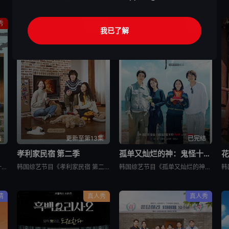
秀
真人秀
真人秀
我已了解
结
更新至第13集
已完结
孝利家民宿 第二季
孤单又灿烂的神：鬼怪十周年特辑
花
韩国综艺节目《孝利家民宿 第一季》又名：孝利家的民宿,Hyori&#39;s Homestay,효리네민박，讲述了：《孝利家民宿》为韩国JTBC的综艺节目，由李孝利主持，节目背景为李孝利与丈夫李尚顺音
韩国综艺节目《孝利家民宿 第二季》又名：효리네 민박2，讲述了：《孝利家民宿 第二季》继续讲述李尚顺、李孝利夫妇在自家民宿接待客人的故事，本季将展现冬季济州岛的美景，而民宿新职员林允儿和短期兼职生朴宝
韩国综艺节目《孤单又灿烂的神：鬼怪十周年特辑》又名：鬼怪十周年特别篇,鬼怪十周年之旅(台),도깨비 10주년，讲述了：为纪念开播十周年，剧中主演睽违多年再度聚首，展开特別旅行，重访经典场景、回顾难忘台
情
真人秀
真人秀