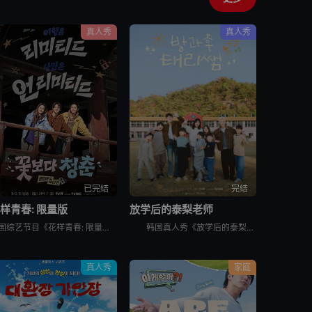
真人秀
真人秀
已完结
完结
样青春: 限量版
放学后的泰梨老师
韩国综艺节目《花样青春: 限量版》的妙趣在于突发旅行。突然告诉出演者去旅行的日程，出演者带着制作组原封不动地给的每人10万韩元经费，于2026年2月24日通过频道十五夜直播被绑架到旅行地。出演人员是郑
韩国真人秀《放学后的泰梨老师》讲述的，是金泰梨成为某乡村小学的戏剧班老师，给学生们上戏剧课的节目。 成为充满热情的演技老师金泰梨和可爱学生们展开的特别旅程，将为观众带来纯真的笑容和感动。
真人秀
家庭