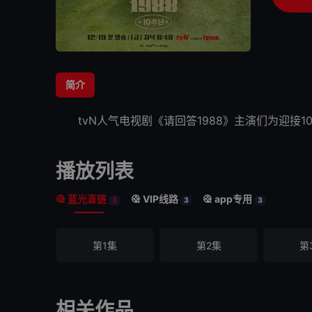
简介
tvN人气电视剧《
请回答1988
》主演们为迎接1
播放列表
蓝光直链
VIP线路
app专用
3
3
3
第1集
第2集
第
相关作品