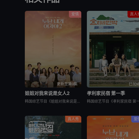
爱情
真人
更新至第9集
已完
姐姐对我来说是女人2
孝利家民宿 第一季
韩国综艺节目《姐姐对我来说是女人2》又名：Noona is a Woman to Me 2，讲述了：节目旨在开掘为了事业而度过激烈的时间还没有找到爱情的女性和在爱情面前相信年龄只是数字的男性之间的罗曼
真人秀
爱