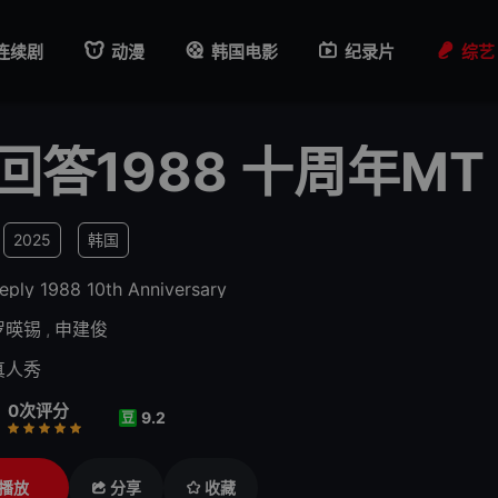
连续剧
动漫
韩国电影
纪录片
综艺
回答1988 十周年MT
2025
韩国
eply 1988 10th Anniversary
罗暎锡
,
申建俊
真人秀
0次评分
9.2
豆
行
推荐
力荐
播放
分享
收藏