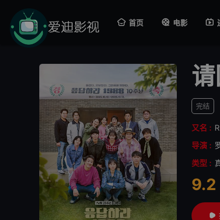
首页
电影
请
完结
又名 :
R
导演 :
类型 :
9.2
很差
较差
还