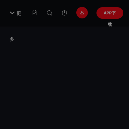

APP下
更
载
多