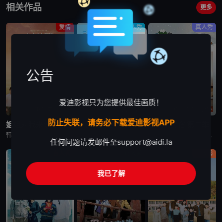
相关作品
更多
爱情
真人秀
真人秀
公告
爱迪影视只为您提供最佳画质！
更新至第9集
已完结
更新至第13集
防止失联，请务必下载爱迪影视APP
姐姐对我来说是女人2
孝利家民宿 第一季
孝利家民宿 第二季
韩国综艺节目《姐姐对我来说是女人2》又名：Noona is a Woman to Me 2，讲述了：节目旨在开掘为了事业而度过激烈的时间还没有找到爱情的女性和在爱情面前相信年龄只是数字的男性之间的罗曼
韩国综艺节目《孝利家民宿 第一季》又名：孝利家的民宿,Hyori&#39;s Homestay,효리네민박，讲述了：《孝利家民宿》为韩国JTBC的综艺节目，由李孝利主持，节目背景为李孝利与丈夫李尚顺音
韩国综艺节目《孝利家民宿 第二季》又名：효리네 민박2，讲述了：《孝利家民宿 第二季》继续讲述李尚顺、李孝利夫妇在自家民宿接待客人的故事，本季将展现冬季济州岛的美景，而民宿新职员林允儿和短期兼职生朴宝
任何问题请发邮件至
support@aidi.la
真人秀
真人秀
真人秀
我已了解