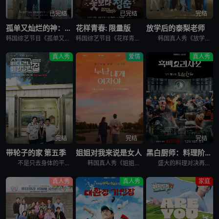
已完结
已完结
完结
孤单又灿烂的神：鬼怪十周年特辑
花样青春: 限量版
放学后的泰梨老师
韩国综艺节目《孤单又灿烂的神：鬼怪十周年特辑》又名：鬼怪十周年特别篇,鬼怪十周年之旅(台),도깨비 10주년，讲述了：为纪念开播十周年，剧中主演睽违多年再度聚首，展开特別旅行，重访经典场景、回顾难忘台
韩国综艺节目《花样青春: 限量版》的妙趣在于突发旅行。突然告诉出演者去旅行的日程，出演者带着制作组原封不动地给的每人10万韩元经费，于2026年2月24日通过频道十五夜直播被绑架到旅行地。出演人员是郑
韩国真人秀《放学后的泰梨老师》讲述的，是金泰梨成为某乡村小学的戏剧班老师，给学生们上戏剧课的节目。 成为充满热情的演技老师金泰梨和可爱学生们展开的特别旅程，将为观众带来纯真的笑容和感动。
真人秀
爱情
真人秀
完结
完结
完结
带轮子的家 第五季
姐姐对我来说是女人
黑白厨师：料理阶级战争 第二季
不是只去身体的平凡旅行， &nbsp; &nbsp; &nbsp; &nbsp; &nbsp; &nbsp; &nbsp; &nbsp; &nbsp; &nbsp; &nbsp; &nbsp; &
韩国真人秀《姐姐对我来说是女人》讲述了，超越年龄差距这一现实的障碍，在爱情面前果敢坦率的姐弟恋男女们挑性真诚的恋爱细胞再生真人秀。
盛大的料理对决再度展开，新一批“黑汤匙”厨师迎战实力坚强的“白汤匙”主厨。谁能在火热竞赛中脱颖而出？谁会黯然退场？
真人秀
真人秀
家庭