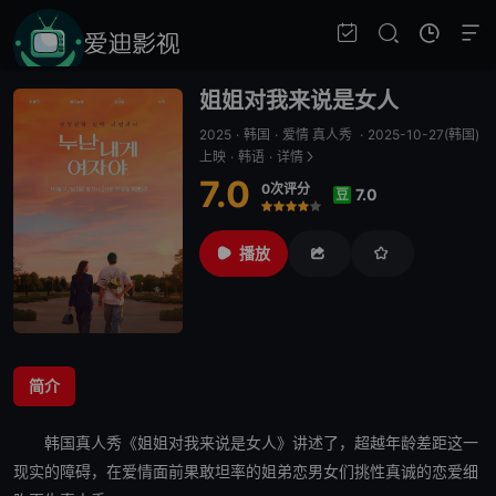
姐姐对我来说是女人
2025
·
韩国
·
爱情 真人秀
·
2025-10-27(韩国)
上映
·
韩语
·
详情
7.0
0次评分
7.0
豆
很差
较差
还行
推荐
力荐
播放
简介
韩国真人秀《
姐姐对我来说是女人
》讲述了，超越年龄差距这一
现实的障碍，在爱情面前果敢坦率的姐弟恋男女们挑性真诚的恋爱细