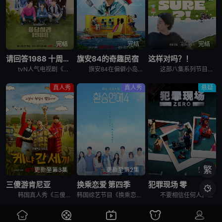
完结
完结
完结
请回答1988 十周年MT
旗安84的奇趣民宿
这样对吗？！
tvN人气电视剧《请回答1988》主演们为迎接10周年而出发的两天一夜旅行，大家聚在一起按照电视剧的主题，穿搭了符合1988年的时代发型和服装风格。
旗安84在偏僻小岛上开设让人逃离烦嚣的另类民宿，由防弹少年团Jin和池艺恩带领客人进行有趣的冒险，过程中也少不了各种爆笑的突发状况。
这部八集系列节目拍摄于2023年，在朴智旻和田柾国入伍韩国军队之前，它记录了两人前往三个标志性全球目的地的旅行：美国纽约州、韩国济州岛和日本札幌。 &nbsp; &nbsp; &nbsp; &nb
真人秀
真人秀
悬疑
繁
更新至第3集
更新至第2集
完结
三傻游肯尼亚
换乘恋爱 第四季
犯罪现场 零

韩国真人秀《三傻游肯尼亚》讲述了：李寿根、殷志源和曹圭贤在肯尼亚重聚，开启一段意想不到的旅行冒险之旅。在令人叹为观止的非洲荒野背景下，展现他们标志性的机智幽默、轻松打趣和深厚友谊。
韩国综艺节目《换乘恋爱 第四季》。
不要相信任何人。任何人都有可能成为犯人。在6名玩家之间展开的异想天开的推理战争。超越韩国，将迎来吸引全球观众的传奇角色扮演推理综艺的新篇章。