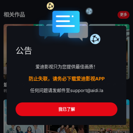
相关作品
更多
爱情
真人秀
真人秀
公告
爱迪影视只为您提供最佳画质！
更新至第9集
更新至第13集
已完结
防止失联，请务必下载爱迪影视APP
姐姐对我来说是女人2
孝利家民宿 第二季
孝利家民宿 第一季
任何问题请发邮件至
support@aidi.la
韩惠珍,张祐荣,林哲
李孝利,李尚顺,林允儿,朴宝剑
李孝利,李尚顺,李知恩
真人秀
真人秀
真人秀
我已了解