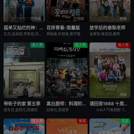
已完结
已完结
完结
孤单又灿烂的神：鬼怪十周年特辑
花样青春: 限量版
放学后的泰梨老师
孔刘,金高银,李栋旭,刘寅娜
郑裕美,朴叙俊,崔宇植
金泰梨,崔显旭,康男
真人秀
真人秀
真人秀
完结
完结
完结
带轮子的家 第五季
黑白厨师：料理阶级战争 第二季
请回答1988 十周年MT
成东日,金熙元,张娜拉
白种元,安成宰
tvN人气电视剧《请回答1988》主演们为迎接10周年而出发的两天一夜旅行，大家聚在一起按照电视剧的主题，穿搭了符合1988年的时代发型和服装风格。
真人秀
爱情
家庭