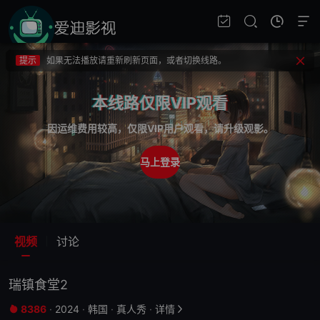
提示
视频载入速度跟网速有关，请耐心等待几秒钟。
提示
不要轻易相信视频中的广告，谨防上当受骗!
提示
如果无法播放请重新刷新页面，或者切换线路。
提示
视频载入速度跟网速有关，请耐心等待几秒钟。
本线路仅限VIP观看
提示
不要轻易相信视频中的广告，谨防上当受骗!
因运维费用较高，仅限VIP用户观看，请升级观影。
马上登录
视频
讨论
瑞镇食堂2
8386
·
2024
·
韩国
·
真人秀
·
详情

