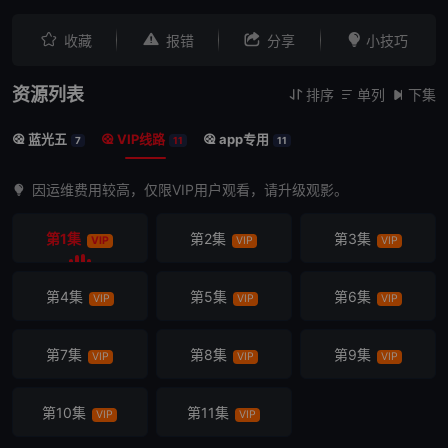




收藏
报错
分享
小技巧
资源列表
排序
单列
下集



蓝光五
VIP线路
app专用



7
11
11
因运维费用较高，仅限VIP用户观看，请升级观影。
第1集
第2集
第3集
VIP
VIP
VIP
第4集
第5集
第6集
VIP
VIP
VIP
第7集
第8集
第9集
VIP
VIP
VIP
第10集
第11集
VIP
VIP