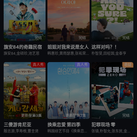
完结
完结
完结
旗安84的奇趣民宿
姐姐对我来说是女人
这样对吗？！
旗安84,金硕珍,池艺恩
韩惠珍,黄雨瑟惠,张祐荣,崔秀彬,朴艺恩,朴智媛,金荣景,具本熙,金武镇,金尚贤,金贤俊,朴相元,梁志戎,高秀贤
朴智旻,田柾国,金泰亨
真人秀
真人秀
悬疑
更新至第3集
更新至第2集
完结
三傻游肯尼亚
换乘恋爱 第四季
犯罪现场 零
殷志源,李寿根,曹圭贤
韩国综艺节目《换乘恋爱 第四季》。
张镇,朴智允,张东民,金志勋,安宥真