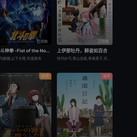
第1119集
第1120集
第1121集
VIP
VIP
VIP
第1122集
第1123集
第1124集
VIP
VIP
VIP
已完结
已完结
第1125集
第1126集
第1127集
VIP
VIP
VIP
北斗神拳 -Fist of the North Star-
上伊那牡丹，醉姿如百合
内骏辅,山下大辉,市道真央
铃代纱弓,青山吉能,寿美菜子,天海由梨奈,富田美忧,河濑茉希
第1128集
第1129集
第1130集
VIP
VIP
VIP
剧情
温情
第1131集
第1132集
第1133集
VIP
VIP
VIP
第1134集
第1135集
第1136集
VIP
VIP
VIP
第1137集
第1138集
第1139集
VIP
VIP
VIP
第1140集
第1141集
第1142集
VIP
VIP
VIP