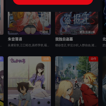
集
已完结
更新至第2集
朱音落语
我独自盗墓
梨加,村濑步,大野智敬,真殿光昭,住友七绘,寺杣昌纪,津田美波,山本和臣
永濑安奈,江口拓也,高桥李依,福山润,岛崎信长,小林千晃,阿座上洋平,山下诚一郎,盐野瑛久,寺杣昌纪,大塚明夫
细谷佳正,早见沙织,入野自由,诹访部顺一
武
剧
动画
动作