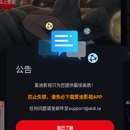
马上登录
公告
爱迪影视只为您提供最佳画质！
防止失联，请务必下载爱迪影视APP
画
剧情
动作
任何问题请发邮件至
support@aidi.la
我已了解