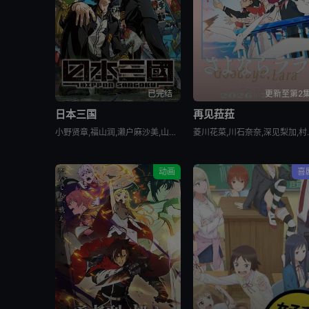
已完结
更新至第2
日本三国
再见菈菈
小野贤章,福山润,濑户麻沙美,山路和弘,中村悠一,长嶝高士,木村太飞,潘惠美,津田美波,堀内贤雄
菱川花菜,川石奈奈,深见
动画
喜