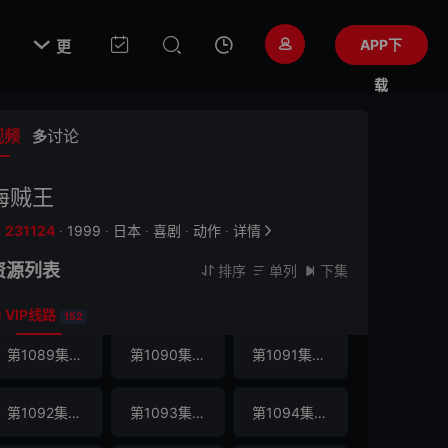
第1071集
第1072集
第1073集
VIP
VIP
VIP

APP下
更
第1074集
第1075集
第1076集
VIP
VIP
VIP
载
第1077集
第1078集
第1079集
VIP
VIP
VIP
视频
讨论
多
第1080集
第1081集
第1082集
VIP
VIP
VIP
海贼王
231124
·
1999
·
日本
·
喜剧
·
动作
·
详情


第1083集
第1084集
第1085集
VIP
VIP
VIP
资源列表
排序
单列
下集



第1086集
第1087集
第1088集
VIP
VIP
VIP
VIP线路

152
第1089集
第1090集
第1091集
VIP
VIP
VIP
第1092集
第1093集
第1094集
VIP
VIP
VIP