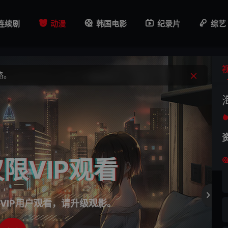
钟。
连续剧
动漫
韩国电影
纪录片
综艺
路。
钟。
限VIP观看

VIP用户观看，请升级观影。