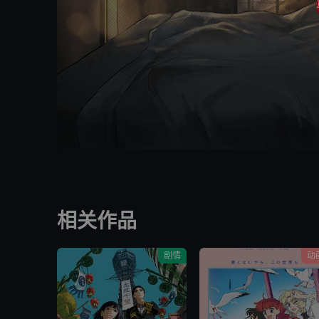
相关作品
剧情
动