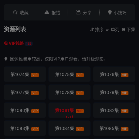
第1062集
第1063集
第1064集
VIP
VIP
VIP




收藏
报错
分享
小技巧
第1065集
第1066集
第1067集
VIP
VIP
VIP
资源列表
排序
单列
下集



第1068集
第1069集
第1070集
VIP
VIP
VIP
VIP线路

152
第1071集
第1072集
第1073集
VIP
VIP
VIP
因运维费用较高，仅限VIP用户观看，请升级观影。
第1074集
第1075集
第1076集
VIP
VIP
VIP
第1077集
第1078集
第1079集
VIP
VIP
VIP
第1080集
第1081集
第1082集
VIP
VIP
VIP
第1083集
第1084集
第1085集
VIP
VIP
VIP