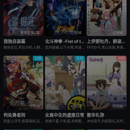
第1110集
第1111集
第1112集
VIP
VIP
VIP
第1113集
第1114集
第1115集
VIP
VIP
VIP
更新至第2集
已完结
已完结
我独自盗墓
北斗神拳 -Fist of the North Star-
上伊那牡丹，醉姿如百合
第1116集
第1117集
第1118集
VIP
VIP
VIP
细谷佳正,早见沙织,入野自由,诹访部顺一
武内骏辅,山下大辉,市道真央
铃代纱弓,青山吉能,寿美菜子,天海由梨奈,富田美忧,河濑茉希
动画
喜剧
动画
第1119集
第1120集
第1121集
VIP
VIP
VIP
第1122集
第1123集
第1124集
VIP
VIP
VIP
第1125集
第1126集
第1127集
VIP
VIP
VIP
已完结
已完结
已完结
第1128集
第1129集
第1130集
VIP
VIP
VIP
判处勇者刑
女高中生的虚度日常
散华礼弥
阿座上洋平,饭冢麻结,石上静香,堀江瞬,土岐隼一,上田燿司,松冈祯丞,福岛润,千叶翔也,日笠阳子,中村悠一,大西沙织
赤崎千夏,户松遥,丰崎爱生,长绳麻理亚,富田美忧,高桥李依,佐藤聪美,市道真央,兴津和幸,上田丽奈,名冢佳织,落合福嗣,松冈祯丞,岛崎信长
木村良平,内田真礼,矢作纱友里,井口裕香,荻野晴朗,石冢运升,西山宏太朗,桑岛法子,岩濑周平,西口杏里沙
第1131集
第1132集
第1133集
VIP
VIP
VIP