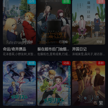
动作
剧情
温情
第1134集
第1135集
第1136集
VIP
VIP
VIP
第1137集
第1138集
第1139集
VIP
VIP
VIP
第1140集
第1141集
第1142集
已完结
已完结
完结
VIP
VIP
VIP
命运/奇异赝品
躲在超市后门抽烟的两人
异国日记
花泽香菜,小野友树,关智一,诸星堇,小林优,Lynn,小西克幸,内田真礼,森久保祥太郎,羽多野涉,松冈祯丞,堀内贤雄,古贺葵,橘龙丸,浪川大辅,榎木淳弥,咲野俊介
佐藤拓也,星希成奏,行成桃姬,丰口惠美,安田陆矢,日笠阳子,高桥伸也
泽城美雪,森风子,诹访部顺一,诸星堇,松井惠理子,近藤隆,大原沙耶香
第1143集
第1144集
第1145集
VIP
VIP
VIP
剧情
动画
喜剧
第1146集
第1147集
第1148集
VIP
VIP
VIP
第1149集
第1150集
第1151集
VIP
VIP
VIP
第1152集
第1153集
第1154集
VIP
VIP
VIP
繁
完结
完结
已完结