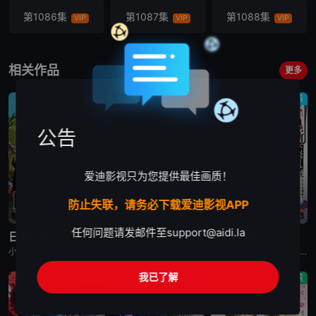
第1086集
第1087集
第1088集
VIP
VIP
VIP
第1089集
第1090集
第1091集
VIP
VIP
VIP
相关作品
更多
第1092集
第1093集
第1094集
剧情
动画
剧情
VIP
VIP
VIP
公告
第1095集
第1096集
第1097集
VIP
VIP
VIP
爱迪影视只为您提供最佳画质！
第1098集
第1099集
第1100集
VIP
VIP
VIP
防止失联，请务必下载爱迪影视APP
已完结
更新至第2集
已完结
第1101集
第1102集
第1103集
VIP
VIP
VIP
任何问题请发邮件至
support@aidi.la
日本三国
再见菈菈
朱音落语
小野贤章,福山润,濑户麻沙美,山路和弘,中村悠一,长嶝高士,木村太飞,潘惠美,津田美波,堀内贤雄
菱川花菜,川石奈奈,深见梨加,村濑步,大野智敬,真殿光昭,住友七绘,寺杣昌纪,津田美波,山本和臣
永濑安奈,江口拓也,高桥李依,福山润,岛崎信长,小林千晃,阿座上洋平,山下诚一郎,盐野瑛久,寺杣昌纪,大塚明夫
第1104集
第1105集
第1106集
VIP
VIP
VIP
我已了解
动作
动作
剧情
第1107集
第1108集
第1109集
VIP
VIP
VIP