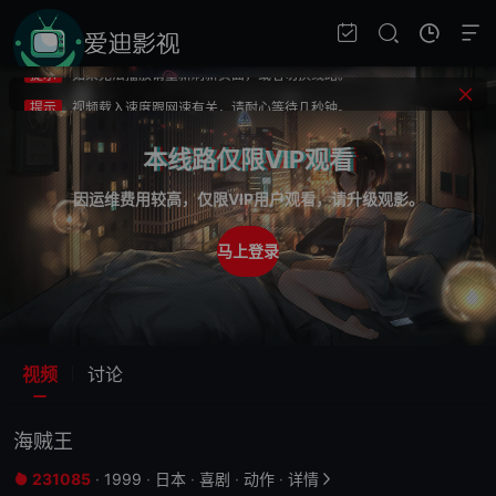
提示
不要轻易相信视频中的广告，谨防上当受骗!
第1041集
第1042集
第1043集
VIP
VIP
VIP
提示
如果无法播放请重新刷新页面，或者切换线路。
提示
视频载入速度跟网速有关，请耐心等待几秒钟。
第1044集
第1045集
第1046集
VIP
VIP
VIP
提示
不要轻易相信视频中的广告，谨防上当受骗!
本线路仅限VIP观看
第1047集
第1048集
第1049集
VIP
VIP
VIP
因运维费用较高，仅限VIP用户观看，请升级观影。
第1050集
第1051集
第1052集
马上登录
VIP
VIP
VIP
第1053集
第1054集
第1055集
VIP
VIP
VIP
视频
讨论
第1056集
第1057集
第1058集
VIP
VIP
VIP
海贼王
第1059集
第1060集
第1061集
VIP
VIP
VIP
231085
·
1999
·
日本
·
喜剧
·
动作
·
详情

