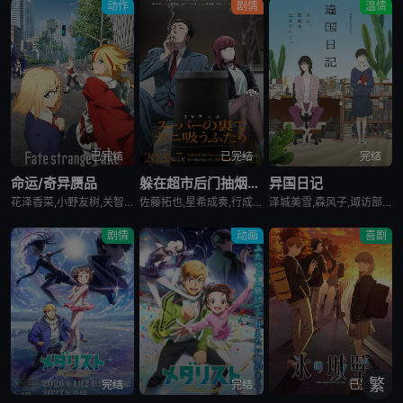
动作
剧情
温情
第1101集
第1102集
第1103集
VIP
VIP
VIP
第1104集
第1105集
第1106集
VIP
VIP
VIP
第1107集
第1108集
第1109集
已完结
已完结
完结
VIP
VIP
VIP
命运/奇异赝品
躲在超市后门抽烟的两人
异国日记
花泽香菜,小野友树,关智一,诸星堇,小林优,Lynn,小西克幸,内田真礼,森久保祥太郎,羽多野涉,松冈祯丞,堀内贤雄,古贺葵,橘龙丸,浪川大辅,榎木淳弥,咲野俊介
佐藤拓也,星希成奏,行成桃姬,丰口惠美,安田陆矢,日笠阳子,高桥伸也
泽城美雪,森风子,诹访部顺一,诸星堇,松井惠理子,近藤隆,大原沙耶香
第1110集
第1111集
第1112集
VIP
VIP
VIP
剧情
动画
喜剧
第1113集
第1114集
第1115集
VIP
VIP
VIP
第1116集
第1117集
第1118集
VIP
VIP
VIP
第1119集
第1120集
第1121集
VIP
VIP
VIP
繁
完结
完结
已完结