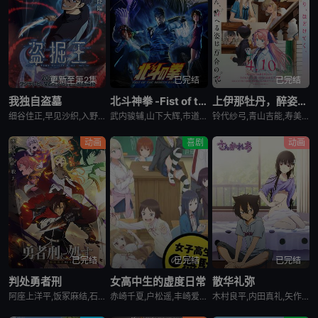
第1077集
第1078集
第1079集
VIP
VIP
VIP
第1080集
第1081集
第1082集
VIP
VIP
VIP
更新至第2集
已完结
已完结
我独自盗墓
北斗神拳 -Fist of the North Star-
上伊那牡丹，醉姿如百合
第1083集
第1084集
第1085集
VIP
VIP
VIP
细谷佳正,早见沙织,入野自由,诹访部顺一
武内骏辅,山下大辉,市道真央
铃代纱弓,青山吉能,寿美菜子,天海由梨奈,富田美忧,河濑茉希
动画
喜剧
动画
第1086集
第1087集
第1088集
VIP
VIP
VIP
第1089集
第1090集
第1091集
VIP
VIP
VIP
第1092集
第1093集
第1094集
VIP
VIP
VIP
已完结
已完结
已完结
第1095集
第1096集
第1097集
VIP
VIP
VIP
判处勇者刑
女高中生的虚度日常
散华礼弥
阿座上洋平,饭冢麻结,石上静香,堀江瞬,土岐隼一,上田燿司,松冈祯丞,福岛润,千叶翔也,日笠阳子,中村悠一,大西沙织
赤崎千夏,户松遥,丰崎爱生,长绳麻理亚,富田美忧,高桥李依,佐藤聪美,市道真央,兴津和幸,上田丽奈,名冢佳织,落合福嗣,松冈祯丞,岛崎信长
木村良平,内田真礼,矢作纱友里,井口裕香,荻野晴朗,石冢运升,西山宏太朗,桑岛法子,岩濑周平,西口杏里沙
第1098集
第1099集
第1100集
VIP
VIP
VIP