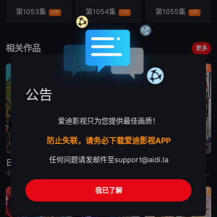
第1053集
第1054集
第1055集
VIP
VIP
VIP
第1056集
第1057集
第1058集
VIP
VIP
VIP
相关作品
更多
第1059集
第1060集
第1061集
剧情
动画
剧情
VIP
VIP
VIP
公告
第1062集
第1063集
第1064集
VIP
VIP
VIP
爱迪影视只为您提供最佳画质！
第1065集
第1066集
第1067集
VIP
VIP
VIP
防止失联，请务必下载爱迪影视APP
已完结
更新至第2集
已完结
第1068集
第1069集
第1070集
VIP
VIP
VIP
任何问题请发邮件至
support@aidi.la
日本三国
再见菈菈
朱音落语
小野贤章,福山润,濑户麻沙美,山路和弘,中村悠一,长嶝高士,木村太飞,潘惠美,津田美波,堀内贤雄
菱川花菜,川石奈奈,深见梨加,村濑步,大野智敬,真殿光昭,住友七绘,寺杣昌纪,津田美波,山本和臣
永濑安奈,江口拓也,高桥李依,福山润,岛崎信长,小林千晃,阿座上洋平,山下诚一郎,盐野瑛久,寺杣昌纪,大塚明夫
第1071集
第1072集
第1073集
VIP
VIP
VIP
我已了解
动作
动作
剧情
第1074集
第1075集
第1076集
VIP
VIP
VIP