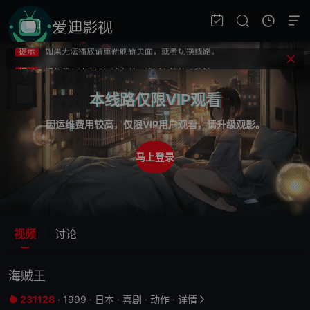
提示
不要轻易相信视频中的广告，谨防上当受骗!
提示
如果无法播放请重新刷新页面，或者切换线路。
提示
视频载入速度跟网速有关，请耐心等待几秒钟。
提示
不要轻易相信视频中的广告，谨防上当受骗!
本线路仅限VIP观看
因运维费用较高，仅限VIP用户观看，请升级观影。
马上登录
第1020集
第1021集
第1022集
VIP
VIP
VIP
视频
讨论
第1023集
第1024集
第1025集
VIP
VIP
VIP
海贼王
第1026集
第1027集
第1028集
VIP
VIP
VIP
231128
·
1999
·
日本
·
喜剧
·
动作
·
详情

