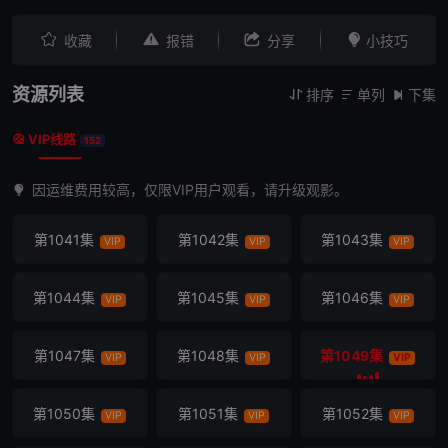
第1029集
第1030集
第1031集
VIP
VIP
VIP




收藏
报错
分享
小技巧
第1032集
第1033集
第1034集
VIP
VIP
VIP
资源列表
排序
单列
下集



第1035集
第1036集
第1037集
VIP
VIP
VIP
VIP线路

152
第1038集
第1039集
第1040集
VIP
VIP
VIP
因运维费用较高，仅限VIP用户观看，请升级观影。
第1041集
第1042集
第1043集
VIP
VIP
VIP
第1044集
第1045集
第1046集
VIP
VIP
VIP
第1047集
第1048集
第1049集
VIP
VIP
VIP
第1050集
第1051集
第1052集
VIP
VIP
VIP