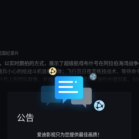
美国纪录片
集剧情：第1集，以实时跟拍的方式，展示了超级航母布什号在阿拉伯海
军械兵小心的给战斗机装载导弹；
飞行员
日夜苦练技战术，等待命令
什号上的团队群像，并揭示了军事任务成功实施的关键因素。50
持头脑冷静，准确判断，自信回应。第3集，航母之所以被称为
展开

本集专注讲述航空母舰的王牌装备——舰载机部队如何进行实战
公告
爱迪影视只为您提供最佳画质！