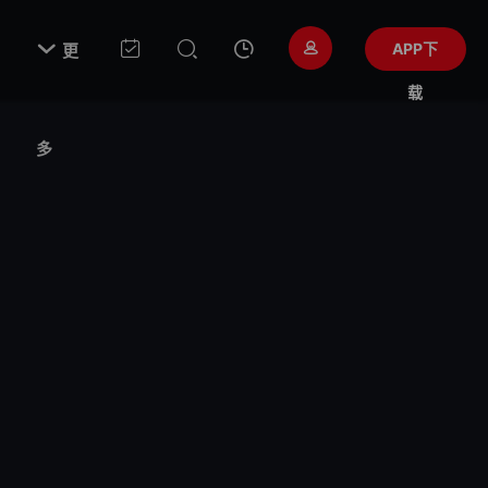

APP下
更
载
多