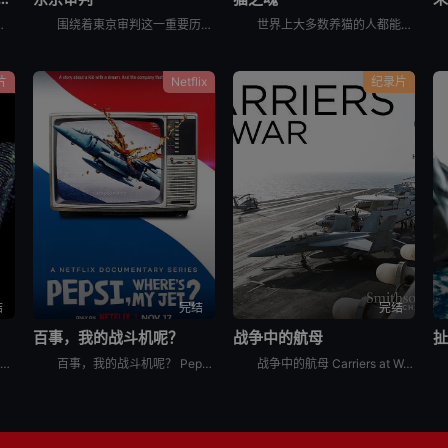
当年肆意践踏人权的“釜山兄弟福利院”事件以及“至尊派事件”和“三丰百货大楼倒塌惨案”等
围绕着東京审判这一重要历史事件, 本片除了讲述过程外, 更重要的还是提出了一系列国际法法律问题和伦理道德疑问, 如事后法问题, 战争罪的有無, 以及个人辩护和国家辩护的选择和远东国际法庭战犯的选择
世界上大多数养猫的人都能通过宠物的眼睛窥见动物的野性。这部纪录片着眼于家猫和它们的野生表亲们，以及它们的祖先之间，在行为上隐约可见的关联。镜头特别勾勒出这些相似之处，并向所谓的“主人们”（如果猫真
片
Netflix
纪录片
结
完结
完结
百事，我的战斗机呢？
战争中的航母
法证科学 Forensics: The Science of Crime是2020年犯罪纪录片。《法证科学》旨在向观众展示法医学是如何帮助破获各类犯罪案件的，通过在法医研究所、大学实验室、研究中心
百事，我的战斗机呢？ Pepsi, Where&#39;s My Jet?是2022年美国历史纪录片。When a 20-year-old attempts to win a fighter je
战争中的航母 Carriers at War分集剧情：第1集，以实时跟拍的方式，展示了超级航母布什号在阿拉伯海湾战争中的优异表现，以及强大战力背后辛苦和严禁的准备工作。机组人员严苛的修检F/A -