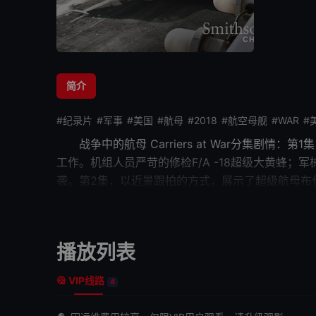
简介
#纪录片
#军事
#美国
#航母
#2018
#航空母舰
#WAR
#
战争中的航母
Carriers at War分
工作。机组人员严苛的修检F/A -18超级大黄蜂；
袭。第2集，以近景跟拍的方式，展示了超级航母布
况。
他们
必须能够在最困难最危急的情况下，仍然保
射和回收舰载机的航母，只是一块巨大的漂浮金属！
其能够将全球公海变为通往战场的高速公...
播放列表
VIP线路
4