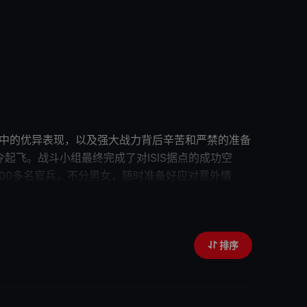
湾战争中的优异表现，以及强大战力背后辛苦和严禁的准备
起飞。战斗小组最终完成了对ISIS据点的成功空
00多名官兵，不分男女，随时准备好应对意外情
海上
霸主
，威力无匹，就在于它的空中部队！无法发
以及如何进行实战演习！第4集，美国强大的海军使
排序