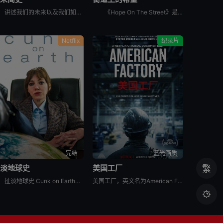
讲述我们的未来以及我们如何重新构想它们。由著名未来学家阿里·瓦拉赫主持，邀请观众踏上一次环游世界的旅程，充满发现、希望和可能性，了解我们今天所处的位置以及接下来会发生什么。将历史、科学和意想不到的
《Hope On The Street》是防弹少年团郑号锡（j-hope）推出的同名舞蹈练习日记内容。讲述j-hope在入伍前访问日本大阪、法国巴黎、美国纽约、韩国首尔和光州，并与当地的舞蹈家通过
Netflix
纪录片
完结
蓝光画质
扯淡地球史
美国工厂
繁
扯淡地球史 Cunk on Earth是2022年英国喜剧纪录片。Follows Philomena Cunk as she comically tells the story of our gr
美国工厂，英文名为American Factory，是2019年上映的美国纪录片电影。
