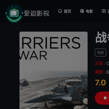
首页
电影
战
完结
又名 :
C
类型 :
7.0
很差
较差
还