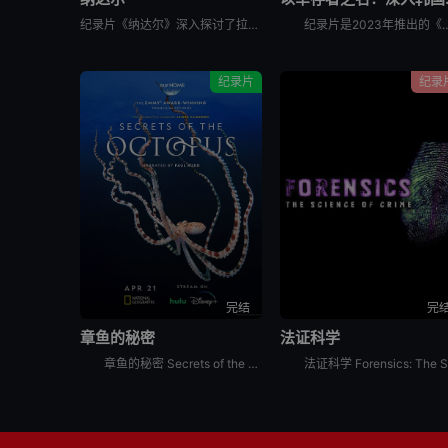
纪录片《纳达尔》深入探讨了拉斐尔·纳达尔辉煌的网球职业生涯。除了介绍他的比赛表现外，还揭示了他的私人生活、鲜为人知的幕后故事，以及他在 2023 年克服伤病后，在 2024 年重新重返赛场的历程。
纪录片是2023年推出的《以神之名：信仰的背叛》的第二季，此次纪录片将会讲述JMS受害人Maple的近况，还有
纪录片
纪录
完结
完
章鱼的秘密
法证科学
章鱼的秘密 Secrets of the Octopus是2024年澳大利亚,美国纪录片。艾美奖肯定《鲸之谜》制作团队最新力作。 &nbsp; &nbsp; &nbsp; &nbsp; &nbsp