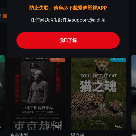
防止失联，请务必下载爱迪影视APP
集
第4集
VIP
VIP
任何问题请发邮件至
support@aidi.la
我已了解
片
纪录片
纪录片
结
蓝光画质
完结
存者之名：深入韩国惨案
东京审判
猫之魂