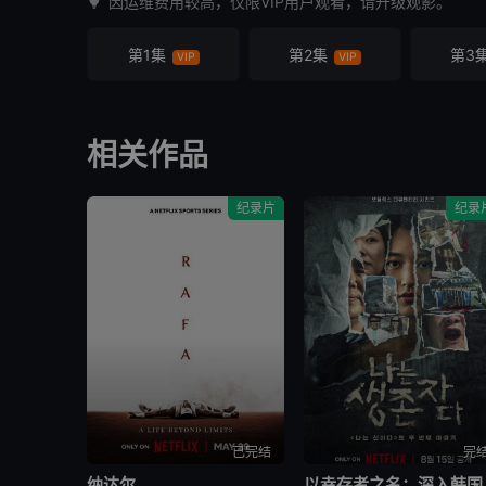
因运维费用较高，仅限VIP用户观看，请升级观影。
第1集
第2集
第3
VIP
VIP
相关作品
纪录片
纪录
已完结
完
纳达尔
以幸