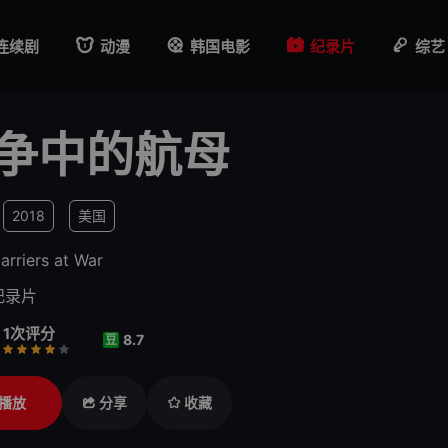
连续剧
动漫
韩国电影
纪录片
综艺
争中的航母
2018
美国
arriers at War
纪录片
1次评分
8.7
豆
行
推荐
力荐
播放
分享
收藏