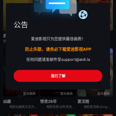
公告
高清中字
蓝光画质
蓝光画质
后室
惊变28年2：白骨圣殿
狗牙
爱迪影视只为您提供最佳画质！
恐怖片《后室》又名：后室(电影版),边缘空间：电影,嚇房(港),嚇房(戏院独家加长版),Backrooms: Everything Must Go Edition w,Bonus Footage,Ba
电影《惊变28年2：白骨圣殿》讲述了：末日丧钟再度敲响，带领观众直视人性毁灭的炼狱，感染者的威胁和幸存人类的邪恶。
本片讲述了一个与世隔绝的奇怪家庭。家庭成员由一对父母和大儿子、两个女儿组成，一家五口终日生活在一座隐秘的大宅子里。三个孩子自小被父亲隔离于此，他们不能接触除父母外的人，对高墙之外的世界几乎一无所知
防止失联，请务必下载爱迪影视APP
剧情
科幻
恐怖
任何问题请发邮件至
support@aidi.la
我已了解
蓝光画质
蓝光画质
蓝光画质
凶器
惊变28年
复活她
电影凶器英文名为Weapons，讲述了：同一个晚上的同一个时间，同一个班级里的所有小孩，都神秘地失踪了，除了一个小孩。整个小镇都开始怀疑，究竟是谁或背后有什么原因，导致这些小孩都不见了？
电影惊变28年讲述的是：经历病毒浩劫的幸存者们在远离城市的地方建立了新的聚集区，平静的生活却在28年后被再次打破。更加致命的病毒变异，日渐扭曲的人性与欲望，人类的命运将会何去何从？影片为《惊变28
电影复活她 Bring Her Back讲述的是：一对兄妹在他们新寄养母亲的偏远住所中，发现了一个可怕的仪式。