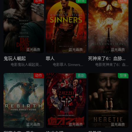
恐怖
剧情
恐怖
蓝光画质
蓝光画质
蓝光画质
鬼玩人崛起
罪人
死神来了6：血脉诅咒
电影鬼玩人崛起英文名Evil Dead Rise，讲述了：一对感情疏离的姐妹终于重聚，姐姐艾莉（阿丽莎·萨瑟兰 Alyssa Sutherland 饰）意外被恶魔附体，妹妹贝丝（莉莉·沙利文 Li
电影罪人 Sinners讲述的是：双胞胎兄弟（迈克尔·B·乔丹 Michael B. Jordan 饰）试图摆脱不愉快的过往，回到家乡想重新开始，但却发现更为恐怖的邪恶势力正等待着他们的回归……
电影死神来了6：血脉诅咒讲述了，大学生史蒂芬妮（凯特琳·桑塔·胡安娜 Kaitlyn Santa Juana 饰）饱受反复出现的暴力恶梦所困扰，于是决定回到家乡，寻找唯一可能打破这个循环的人，并拯
动作
喜剧
惊悚
蓝光画质
蓝光画质
蓝光画质