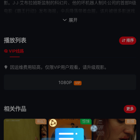
影。J·J·艾布拉姆斯监制的科幻片、他的坏机器人制片公司的首部R级
电影《霸王行动》发布海报，伞兵降落带着血腥。该片被很多影迷戏
称为“《使命召唤》的僵尸模式”，讲述二战时期的诺曼底登陆遇上生
展开

化丧尸：诺曼底“霸王行动”前夕，美国伞兵深入敌人后方，执行一项
对入侵的成功至关重要的任务。但当接近目标时，
他们
开始意识到，
播放列表
排序
在这个纳粹占领的村庄里发生的事情比简单军事行动要复杂许多，
他
VIP线路
们
将与超自然力量斗争，而这些是纳粹实验的一部分。
因运维费用较高，仅限VIP用户观看，请升级观影。
1080P
VIP
相关作品
更多
科幻
惊悚
剧情