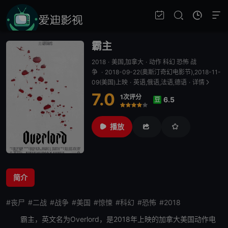
霸主
2018
·
美国,加拿大
·
动作 科幻 恐怖 战
争
·
2018-09-22(奥斯汀奇幻电影节),2018-11-
09(美国)上映
·
英语,俄语,法语,德语
·
详情
7.0
1次评分
6.5
豆
很差
较差
还行
推荐
力荐
播放
简介
#丧尸
#二战
#战争
#美国
#惊悚
#科幻
#恐怖
#2018
霸主
，英文名为Overlord，是2018年上映的加拿大美国动作电