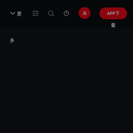

APP下
更
载
多