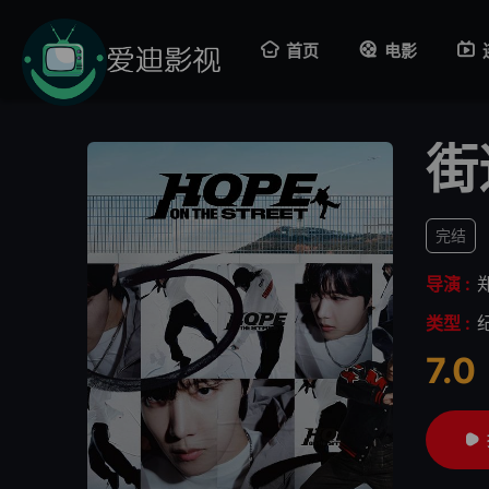
首页
电影
街
完结
导演 :
类型 :
7.0
很差
较差
还