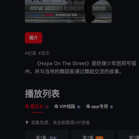
简介
#纪录
#音乐
《Hope On The Street》是防弹少年团
州，并与当地的舞蹈家通过舞蹈交流的故事。
播放列表
蓝光五
VIP线路
app专用
6
6
6
首集免费，其余剧集需VIP观看
第1集
第2集
第3
首免
VIP