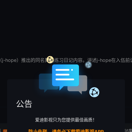
郑号锡（j-hope）推出的同名舞蹈练习日记内容。讲述j-hope
公告
爱迪影视只为您提供最佳画质！
集
第4集
第5集
第6
防止失联，请务必下载爱迪影视APP
VIP
VIP
VIP