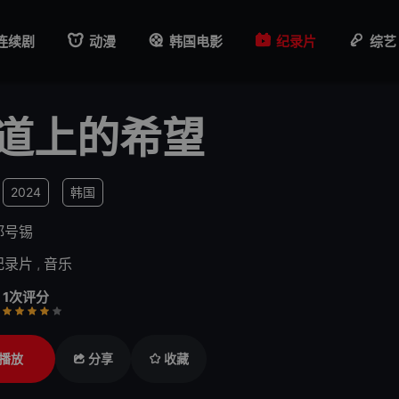
连续剧
动漫
韩国电影
纪录片
综艺
道上的希望
2024
韩国
郑号锡
纪录片
,
音乐
1次评分
行
推荐
力荐
播放
分享
收藏