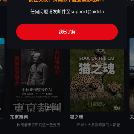
任何问题请发邮件至
support@aidi.la
我已了解
片
纪录片
纪录片
结
蓝光画质
完结
存者之名：深入韩国惨案
东京审判
猫之魂
当年肆意践踏人权的“釜山兄弟福利院”事件以及“至尊派事件”和“三丰百货大楼倒塌惨案”等
围绕着東京审判这一重要历史事件, 本片除了讲述过程外, 更重要的还是提出了一系列国际法法律问题和伦理道德疑问, 如事后法问题, 战争罪的有無, 以及个人辩护和国家辩护的选择和远东国际法庭战犯的选择
世界上大多数养猫的人都能通过宠物的眼睛窥见动物的野性。这部纪录片着眼于家猫和它们的野生表亲们，以及它们的祖先之间，在行为上隐约可见的关联。镜头特别勾勒出这些相似之处，并向所谓的“主人们”（如果猫真