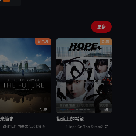
更多
纪录片
纪录
完结
完结
未来简史
街道上的希望
讲述我们的未来以及我们如何重新构想它们。由著名未来学家阿里·瓦拉赫主持，邀请观众踏上一次环游世界的旅程，充满发现、希望和可能性，了解我们今天所处的位置以及接下来会发生什么。将历史、科学和意想不到的
《Hope On The Street》是防弹少年团郑号锡（j-hope）推出的同名舞蹈练习日记内容。讲述j-hope在入伍前访问日本大阪、法国巴黎、美国纽约、韩国首尔和光州，并与当地的舞蹈家通过