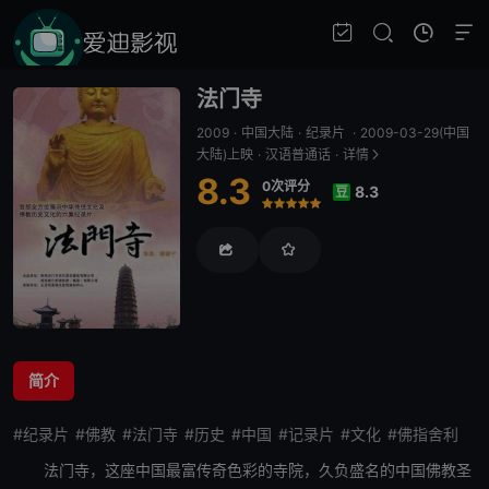
法门寺
2009
·
中国大陆
·
纪录片
·
2009-03-29(中国
大陆)上映
·
汉语普通话
·
详情
8.3
0次评分
8.3
豆
很差
较差
还行
推荐
力荐
简介
#纪录片
#佛教
#法门寺
#历史
#中国
#记录片
#文化
#佛指舍利
法门寺
，这座中国最富
传奇
色彩的寺院，久负盛名的中国佛教圣