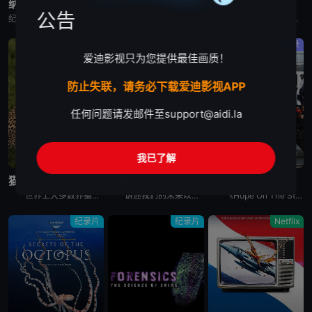
纳达尔
以幸存者之名：深入韩国惨案
东京审判
公告
纪录片《纳达尔》深入探讨了拉斐尔·纳达尔辉煌的网球职业生涯。除了介绍他的比赛表现外，还揭示了他的私人生活、鲜为人知的幕后故事，以及他在 2023 年克服伤病后，在 2024 年重新重返赛场的历程。
纪录片是2023年推出的《以神之名：信仰的背叛》的第二季，此次纪录片将会讲述JMS受害人Maple的近况，还有当年肆意践踏人权的“釜山兄弟福利院”事件以及“至尊派事件”和“三丰百货大楼倒塌惨案”等
围绕着東京审判这一重要历史事件, 本片除了讲述过程外, 更重要的还是提出了一系列国际法法律问题和伦理道德疑问, 如事后法问题, 战争罪的有無, 以及个人辩护和国家辩护的选择和远东国际法庭战犯的选择
纪录片
纪录片
纪录
爱迪影视只为您提供最佳画质！
防止失联，请务必下载爱迪影视APP
任何问题请发邮件至
support@aidi.la
我已了解
完结
完结
完结
猫之魂
未来简史
街道上的希望
世界上大多数养猫的人都能通过宠物的眼睛窥见动物的野性。这部纪录片着眼于家猫和它们的野生表亲们，以及它们的祖先之间，在行为上隐约可见的关联。镜头特别勾勒出这些相似之处，并向所谓的“主人们”（如果猫真
讲述我们的未来以及我们如何重新构想它们。由著名未来学家阿里·瓦拉赫主持，邀请观众踏上一次环游世界的旅程，充满发现、希望和可能性，了解我们今天所处的位置以及接下来会发生什么。将历史、科学和意想不到的
《Hope On The Street》是防弹少年团郑号锡（j-hope）推出的同名舞蹈练习日记内容。讲述j-hope在入伍前访问日本大阪、法国巴黎、美国纽约、韩国首尔和光州，并与当地的舞蹈家通过
纪录片
纪录片
Netflix