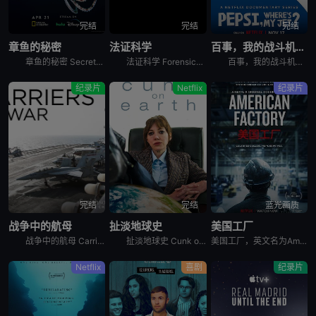
完结
完结
完结
章鱼的秘密
法证科学
百事，我的战斗机呢？
章鱼的秘密 Secrets of the Octopus是2024年澳大利亚,美国纪录片。艾美奖肯定《鲸之谜》制作团队最新力作。 &nbsp; &nbsp; &nbsp; &nbsp; &nbsp
法证科学 Forensics: The Science of Crime是2020年犯罪纪录片。《法证科学》旨在向观众展示法医学是如何帮助破获各类犯罪案件的，通过在法医研究所、大学实验室、研究中心
百事，我的战斗机呢？ Pepsi, Where&#39;s My Jet?是2022年美国历史纪录片。When a 20-year-old attempts to win a fighter je
纪录片
Netflix
纪录片
完结
完结
蓝光画质
战争中的航母
扯淡地球史
美国工厂
战争中的航母 Carriers at War分集剧情：第1集，以实时跟拍的方式，展示了超级航母布什号在阿拉伯海湾战争中的优异表现，以及强大战力背后辛苦和严禁的准备工作。机组人员严苛的修检F/A -
扯淡地球史 Cunk on Earth是2022年英国喜剧纪录片。Follows Philomena Cunk as she comically tells the story of our gr
美国工厂，英文名为American Factory，是2019年上映的美国纪录片电影。
Netflix
喜剧
纪录片