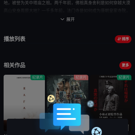
地，被誉为关中塔庙之祖。两千年前，佛祖真身舍利是如何穿越大漠
高山安身周原大地？一千多年前，
法门寺
是如何成为唐朝皇家寺院，
并集中展现了辉煌帝国的盖世雄风？20年前，在幽暗的地下度过漫长
展开

岁月后，2499件大唐珍藏又是如何簇拥着佛祖的真身舍利重返人
间？
法门寺
、法门宝塔和
法门寺
院是如何随着历史的沉浮、王朝的更
播放列表
排序
替、帝王的好恶，历经兴衰荣辱，
命运
沉浮？失传千年之久的唐密文
化又是如何在
法门寺
得以保存并深刻
影响
亚洲佛教文化的渊源发展？
中华历史文明和佛教史在一次次千古解谜中得以气势磅礴地再次呈
相关作品
现。《
法门寺
》是一部追溯历史的佛教“史记”，一幅再现圣地的历史
更多
画卷，一次激情澎湃的心灵碰撞。纪录片《
法门寺
》以中国最富
传奇
纪录片
纪录片
纪录片
色彩的寺院－－
法门寺
为核心，以独特的视角穿越历史
迷雾
揭示佛教
历史上的系列千古谜团。通过
法门寺
地宫的发...
已完结
完结
蓝光画质