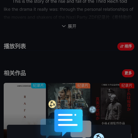
This is the story of the rise and fall of the Third Reich told
like the drama it really was: through the personal relationships of
the movers and shakers of the Nazi Party.ZDF纪录片《
希特勒的
邪恶朋友圈
Hitler’s Circle of Evil 2017》是希特勒亲信的内幕故事:
展开

这群善妒、热爱权力斗争、摇尾乞怜的谄媚小人, 将会合力创造出一
个
怪物
, 用第三帝国的恐怖之火席卷天下!剧集目录：第一集 乱世之雄
播放列表
排序
第二集 重新集结第三集 罗姆之死第四集 反犹浪潮第五集 贝格霍夫的
常客第六集 鲁道夫·赫斯的疯狂第七集 海德里希的起与落第八集 佞臣
当道第九集 终末序奏第十集 土崩瓦解
相关作品
更多
纪录片
纪录片
纪录片
已完结
完结
蓝光画质