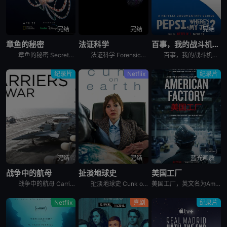
完结
完结
完结
章鱼的秘密
法证科学
百事，我的战斗机呢？
章鱼的秘密 Secrets of the Octopus是2024年澳大利亚,美国纪录片。艾美奖肯定《鲸之谜》制作团队最新力作。 &nbsp; &nbsp; &nbsp; &nbsp; &nbsp
法证科学 Forensics: The Science of Crime是2020年犯罪纪录片。《法证科学》旨在向观众展示法医学是如何帮助破获各类犯罪案件的，通过在法医研究所、大学实验室、研究中心
百事，我的战斗机呢？ Pepsi, Where&#39;s My Jet?是2022年美国历史纪录片。When a 20-year-old attempts to win a fighter je
纪录片
Netflix
纪录片
完结
完结
蓝光画质
战争中的航母
扯淡地球史
美国工厂
战争中的航母 Carriers at War分集剧情：第1集，以实时跟拍的方式，展示了超级航母布什号在阿拉伯海湾战争中的优异表现，以及强大战力背后辛苦和严禁的准备工作。机组人员严苛的修检F/A -
扯淡地球史 Cunk on Earth是2022年英国喜剧纪录片。Follows Philomena Cunk as she comically tells the story of our gr
美国工厂，英文名为American Factory，是2019年上映的美国纪录片电影。
Netflix
喜剧
纪录片