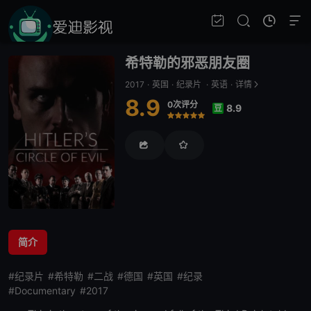
希特勒的邪恶朋友圈
2017
·
英国
·
纪录片
·
英语
·
详情
8.9
0次评分
8.9
豆
很差
较差
还行
推荐
力荐
简介
#纪录片
#希特勒
#二战
#德国
#英国
#纪录
#Documentary
#2017