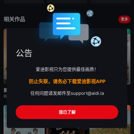
第16集
VIP
相关作品
更多
爱情
真人秀
真人秀
公告
爱迪影视只为您提供最佳画质！
防止失联，请务必下载爱迪影视APP
更新至第9集
已完结
更新至第13集
姐姐对我来说是女人2
孝利家民宿 第一季
孝利家民宿 第二季
任何问题请发邮件至
support@aidi.la
韩国综艺节目《姐姐对我来说是女人2》又名：Noona is a Woman to Me 2，讲述了：节目旨在开掘为了事业而度过激烈的时间还没有找到爱情的女性和在爱情面前相信年龄只是数字的男性之间的罗曼
韩国综艺节目《孝利家民宿 第一季》又名：孝利家的民宿,Hyori&#39;s Homestay,효리네민박，讲述了：《孝利家民宿》为韩国JTBC的综艺节目，由李孝利主持，节目背景为李孝利与丈夫李尚顺音
韩国综艺节目《孝利家民宿 第二季》又名：효리네 민박2，讲述了：《孝利家民宿 第二季》继续讲述李尚顺、李孝利夫妇在自家民宿接待客人的故事，本季将展现冬季济州岛的美景，而民宿新职员林允儿和短期兼职生朴宝
真人秀
真人秀
真人秀
我已了解