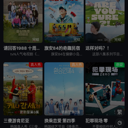
完结
完结
完结
请回答1988 十周年MT
旗安84的奇趣民宿
这样对吗？！
tvN人气电视剧《请回答1988》主演们为迎接10周年而出发的两天一夜旅行，大家聚在一起按照电视剧的主题，穿搭了符合1988年的时代发型和服装风格。
旗安84在偏僻小岛上开设让人逃离烦嚣的另类民宿，由防弹少年团Jin和池艺恩带领客人进行有趣的冒险，过程中也少不了各种爆笑的突发状况。
这部八集系列节目拍摄于2023年，在朴智旻和田柾国入伍韩国军队之前，它记录了两人前往三个标志性全球目的地的旅行：美国纽约州、韩国济州岛和日本札幌。 &nbsp; &nbsp; &nbsp; &nb
真人秀
真人秀
悬疑
繁
更新至第3集
更新至第2集
完结
三傻游肯尼亚
换乘恋爱 第四季
犯罪现场 零

韩国真人秀《三傻游肯尼亚》讲述了：李寿根、殷志源和曹圭贤在肯尼亚重聚，开启一段意想不到的旅行冒险之旅。在令人叹为观止的非洲荒野背景下，展现他们标志性的机智幽默、轻松打趣和深厚友谊。
韩国综艺节目《换乘恋爱 第四季》。
不要相信任何人。任何人都有可能成为犯人。在6名玩家之间展开的异想天开的推理战争。超越韩国，将迎来吸引全球观众的传奇角色扮演推理综艺的新篇章。