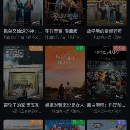
已完结
已完结
完结
孤单又灿烂的神：鬼怪十周年特辑
花样青春: 限量版
放学后的泰梨老师
韩国综艺节目《孤单又灿烂的神：鬼怪十周年特辑》又名：鬼怪十周年特别篇,鬼怪十周年之旅(台),도깨비 10주년，讲述了：为纪念开播十周年，剧中主演睽违多年再度聚首，展开特別旅行，重访经典场景、回顾难忘台
韩国综艺节目《花样青春: 限量版》的妙趣在于突发旅行。突然告诉出演者去旅行的日程，出演者带着制作组原封不动地给的每人10万韩元经费，于2026年2月24日通过频道十五夜直播被绑架到旅行地。出演人员是郑
韩国真人秀《放学后的泰梨老师》讲述的，是金泰梨成为某乡村小学的戏剧班老师，给学生们上戏剧课的节目。 成为充满热情的演技老师金泰梨和可爱学生们展开的特别旅程，将为观众带来纯真的笑容和感动。
真人秀
爱情
真人秀
完结
完结
完结
带轮子的家 第五季
姐姐对我来说是女人
黑白厨师：料理阶级战争 第二季
不是只去身体的平凡旅行， &nbsp; &nbsp; &nbsp; &nbsp; &nbsp; &nbsp; &nbsp; &nbsp; &nbsp; &nbsp; &nbsp; &nbsp; &
韩国真人秀《姐姐对我来说是女人》讲述了，超越年龄差距这一现实的障碍，在爱情面前果敢坦率的姐弟恋男女们挑性真诚的恋爱细胞再生真人秀。
盛大的料理对决再度展开，新一批“黑汤匙”厨师迎战实力坚强的“白汤匙”主厨。谁能在火热竞赛中脱颖而出？谁会黯然退场？
真人秀
真人秀
家庭