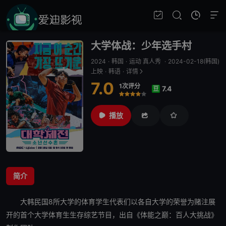
大学体战：少年选手村
2024
·
韩国
·
运动 真人秀
·
2024-02-18(韩国)
上映
·
韩语
·
详情
7.0
1次评分
7.4
豆
很差
较差
还行
推荐
力荐
播放
简介
大韩民国8所大学的体育学生代表们以各自大学的荣誉为赌注展
开的首个大学体育生生存综艺节目，出自《
体能之巅：百人大挑战
》