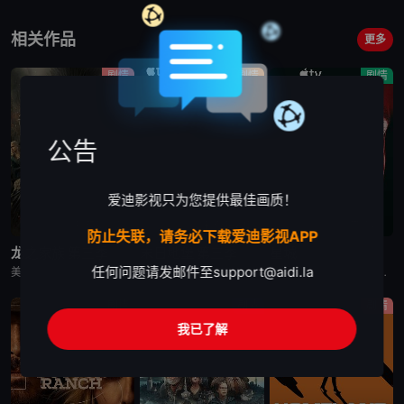
相关作品
更多
剧情
剧情
剧情
公告
爱迪影视只为您提供最佳画质！
更新至第7集
更新至第4集
已完结
防止失联，请务必下载爱迪影视APP
龙之家族 第三季
末日地堡 第三季
星城
任何问题请发邮件至
support@aidi.la
美剧《龙之家族 第三季》，铁王座面前，绝无怜悯。
美剧《末日地堡 第三季》又名：羊毛战记,羊毛记,Silo Season 3，讲述了：当下，Juliette Nichols在被迫接受“净化”后幸存下来，但记忆却已丧失，而地堡正从叛乱中恢复，并面临着新
美剧《星城》为太空竞赛题材剧《为全人类》的衍生剧，是同一设定下的全新篇章。《星城》将我们带回太空竞赛另类历史重述的关键时刻——苏联成为首个实现载人登月的国家。但这次，我们将从铁幕后方探索这个故事，展现
剧情
剧情
剧情
我已了解