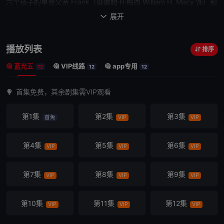
六个孩子的单身父亲 Frank（威廉姆·H·梅西 William H. Macy 饰）和
孩子们生活在周围到处是酒鬼、乞丐和罪犯的最底层社区。他收入不
展开

高，整天酗酒，根本不管儿女们的死活，不到20岁的大女儿
Fiona（埃米·罗森 Emmy Rossum 饰）不得不承担起照顾五个弟妹以
播放列表
排序
及养家糊口的责任。跨过宿醉的父亲的身体争抢着偷来的早餐；凌晨
蓝光五
VIP线路
app专用
4点大开着摇滚乐狂欢；纵容
邻居
在
他们
的楼梯上做爱；这个热闹非
12
12
12
凡的家庭忙碌、自由、无法无天、充满冒险。
他们
拥有的不多，但
他
首集免费，其余剧集需VIP观看
们
懂得生活中最重要的是什么……
第1集
第2集
第3集
首免
VIP
VIP
第4集
第5集
第6集
VIP
VIP
VIP
第7集
第8集
第9集
VIP
VIP
VIP
第10集
第11集
第12集
VIP
VIP
VIP