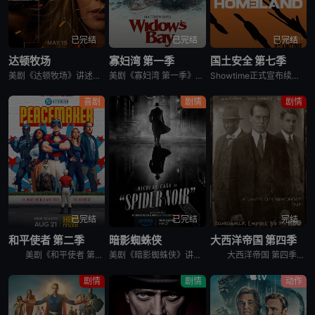
已完结
已完结
已完结
达顿牧场
寡妇湾 第一季
国土安全 第七季
美剧《达顿牧场》讲述了，抛开《黄石》时期经历的阴影，Beth和Rip努力共筑未来，但他们遭遇了残酷的新现实，以及一家不择手段、只为保住自己帝国的无情敌对牧场。在南得克萨斯州，血脉之深远胜于一切，宽恕转
美剧《寡妇湾 第一季》讲述了，新英格兰外海40英里处的寡妇湾，终年被迷雾笼罩。这里流传着百年前的海难传说，所有出海的渔民葬身深海，只留下满岛寡妇与一道血色诅咒。新任市长汤姆·洛夫蒂斯决心振兴衰败的小镇
Showtime正式宣布续订《国土安全》第7季。
喜剧
剧情
剧情
已完结
已完结
完结
和平使者 第二季
暗影蜘蛛侠
大西洋帝国 第四季
美剧《和平使者 第二季》英文名为：Peacemaker Season 2。和平使者的正义联盟面试似乎不太顺利，同时他和朋友们面对着天眼局的威胁，必须比以往更加团结。
美剧《暗影蜘蛛侠》讲述了，私家侦探本·莱利接下了几个看似简单的案子…结果却被黑帮、怪物和一个神秘的蛇蝎美人卷入一张阴谋之网，使他不得不再度面对自己曾经的身份：纽约唯一的超级英雄&quot;蜘蛛&quo
大西洋帝国 第四季英文名为Boardwalk Empire Season 4，在第三季播出三集后，《大西洋帝国 Boardwalk Empire》得到了HBO台新季即第四季的预订。 &nbsp;
剧情
剧情
动作