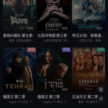
完结
完结
完结
黑袍纠察队 第五季
大西洋帝国 第三季
帝王计划：怪兽遗产 第二季
美剧《黑袍纠察队 第五季》讲述了，这是祖国人的世界，完全受制于他反复无常、自大狂妄的意志。休伊、母乳和法兰奇被囚禁在一个“自由营”里。星光努力组织抵抗，对抗压倒性的超级英雄力量。喜美子下落不明。但
大西洋帝国 第三季英文名为Boardwalk Empire Season 3，屡获殊荣的《大西洋帝国》（Boardwalk Empire）第三季将于北京时间9月17日播出，本季为12集。 &nbs
《帝王计划：怪兽遗产 第二季》讲述了，泰坦X并非普通的怪兽，它本身就是一场活生生的灾难。当它巨大的、散发着生物光辉的身躯冲破海面时，整个世界仿佛都屏住了呼吸。在第二季中，泰坦X成为了谜团的核心——
剧情
剧情
剧情
繁
完结
完结
完结
德黑兰 第二季
德黑兰 第三季
石油天王 第二季

Apple TV+续订《德黑兰》第二季。
Apple TV+续订《德黑兰》第三季，休·劳瑞加盟。
美剧《石油天王 第二季》，Paramount+续订第二季。