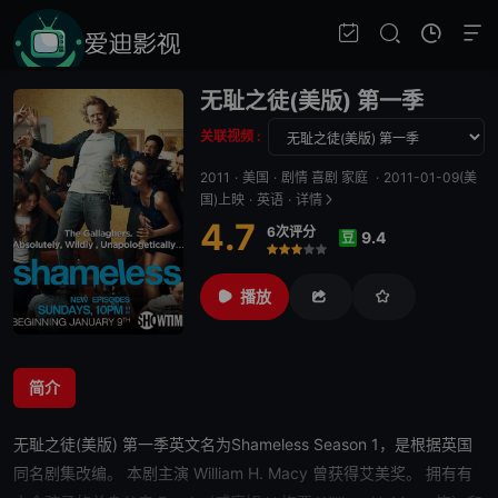
无耻之徒(美版) 第一季
关联视频 :
2011
·
美国
·
剧情 喜剧 家庭
·
2011-01-09(美
国)上映
·
英语
·
详情
4.7
6次评分
9.4
豆
很差
较差
还行
推荐
力荐
播放
简介
无耻之徒(美版) 第一季
英文名为Shameless Season 1，是根据英国
同名剧集改编。 本剧主演 William H. Macy 曾获得艾美奖。 拥有有