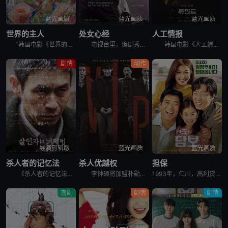
蓝光画质
蓝光画质
蓝光画质
世界的主人
处女心经
人工情报
韩国电影《世界的主人》讲述了，珠仁17岁的时光，是热切投入青涩的恋爱，和好友打闹笑谈对性的好奇，替任职幼儿园校长的甩碌阿妈善后，闲时练跆拳道和做义工挥洒满身活力。某日，同学发起联署，反对出狱在即的
电视台里，编剧秀贞（李恩珠 饰）爱上了有妇之夫的制片永硕（文成根 饰）。永硕的独立电影需要投资，秀贞便与永硕来到了永硕朋友杰勋（韩明求 饰）的画廊。这位朋友却对秀贞很感兴趣，更希望秀贞能成为自己的
韩国电影《人工情报》讲述了，韩国国情院特工赵科长，奉命追查跨国犯罪集团，循着牺牲情报员的线索前往俄罗斯符拉迪沃斯托克，意外与朝鲜特工朴健狭路相逢。两人围绕核心情报源蔡善花展开博弈，却同时被各自国家
剧情
动作
导演剪辑版
蓝光画质
蓝光画质
杀人者的记忆法
杀人优越权
担保
《杀人者的记忆法》导演剪辑版讲述的是：安静的医院内，一名半百老人正向警察供述他日记中的罪行。老人名叫金炳秀（薛景求 饰），童年时代的黑暗经历让他性格扭曲，当亲手杀死了禽兽父亲后，生活似乎朝着更好的
李钟硕将加盟朴勋政执导新片[VIP]。韩国电影《杀人优越权》讲述朝鲜某高官儿子在世界各国连续杀人，韩朝两国警方以及国际刑警对其进行追捕。李钟硕在片中饰演被追捕的连环杀人犯，这也是欧巴首次挑战反派角
1993年，仁川，高利贷追讨者头石（成东日饰）和宗培（金熙元饰）想从明子（金允珍饰）处拿回欠款，却因为明子的窘迫只得将她的女儿承利（朴昭怡饰）带走作为担保。因为被人举报，作为非法滞留者的明子遭到驱逐，
喜剧
剧情
剧情