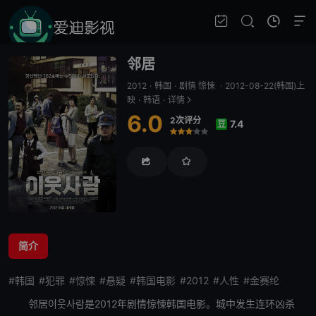
邻居
2012
·
韩国
·
剧情 惊悚
·
2012-08-22(韩国)上
映
·
韩语
·
详情
6.0
2次评分
7.4
豆
很差
较差
还行
推荐
力荐
简介
#韩国
#犯罪
#惊悚
#悬疑
#韩国电影
#2012
#人性
#金赛纶
邻居
이웃사람是2012年剧情惊悚韩国电影。城中发生连环凶杀