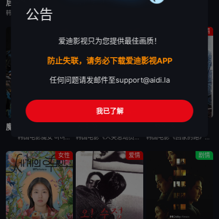
后来的我们
现在去见你
魔女2
公告
韩国电影《后来的我们》又名：之后的我们(台),后来的我们韩国版,Once We Were Us,만약에 우리，讲述了：在开往家乡的客运上，恩浩（具教焕 饰）遇见了休学后下定决心要前往某处的正媛（文佳煐
现在去见你 지금 만나러 갑니다，英文名为Be with You，是2018年上映的韩国剧情电影。本片根据市川拓司小说《相约在雨季》改编，苏志燮和孙艺珍主演，讲述男子(苏志燮饰)的妻子秀雅(孙艺珍
韩国电影魔女2 마녀 Part2. The Other One讲述了一名少女在某个巨型秘密实验室里醒来，她逃出实验室，偶然遇到努力从犯罪组织那里守护自己的家的庆熙。闯入庆熙家里的犯罪组织和少女冲突
动作
剧情
剧情
爱迪影视只为您提供最佳画质！
防止失联，请务必下载爱迪影视APP
任何问题请发邮件至
support@aidi.la
我已了解
蓝光画质
蓝光画质
蓝光画质
魔女
人夫总动员
回家的路
韩国电影魔女 마녀讲述了10年前在一起奇怪的事故中独自生还的失忆少女子允，在一对老夫妇的抚养下长大。为了贴补家用，子允参加了某档电视节目，但让她没想到的是，就在节目播出后，开始有各种奇怪的人出现在
韩国电影《人夫总动员》讲述了，资深缉毒警黄忠植被困多年的贩毒团伙突然反扑，前妻诗奈惨遭绑架，沦为犯罪组织要挟他的筹码。摆在他面前的，只有一条险路：和诗奈的现任丈夫李敏锡联手救人。李敏锡看似是文弱的兽医
韩国电影《回家的路》讲述了，金宗裴（高修 饰）和宋静妍（全度妍 饰）是一对平凡的夫妇，他们共同经营一家汽车修理店，并育有可爱的女儿慧琳。生活固然快乐，但是不免狂风暴雨的侵袭。宗裴曾给朋友秀载作担保，但
女性
爱情
剧情