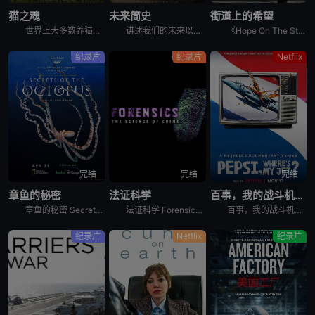
猫之魂
未来简史
街道上的希望
世界上大多数养猫的人都能通过宠物的眼睛窥见动物的野性。这部纪录片着眼于家猫和它们的野生表亲们，以及它们的祖先之间，在行为上隐约可见的关联。镜头特别勾勒出这些相似之处，并向所谓的“主人们”（如果猫真
讲述我们的未来以及我们如何重新构想它们。由著名未来学家阿里·瓦拉赫主持，邀请观众踏上一次环游世界的旅程，充满发现、希望和可能性，了解我们今天所处的位置以及接下来会发生什么。将历史、科学和意想不到的
《Hope On The Street》是防弹少年团郑号锡（j-hope）推出的同名舞蹈练习日记内容。讲述j-hope在入伍前访问日本大阪、法国巴黎、美国纽约、韩国首尔和光州，并与当地的舞蹈家通过
纪录片
纪录片
Netflix
完结
完结
完结
章鱼的秘密
法证科学
百事，我的战斗机呢？
章鱼的秘密 Secrets of the Octopus是2024年澳大利亚,美国纪录片。艾美奖肯定《鲸之谜》制作团队最新力作。 &nbsp; &nbsp; &nbsp; &nbsp; &nbsp
法证科学 Forensics: The Science of Crime是2020年犯罪纪录片。《法证科学》旨在向观众展示法医学是如何帮助破获各类犯罪案件的，通过在法医研究所、大学实验室、研究中心
百事，我的战斗机呢？ Pepsi, Where&#39;s My Jet?是2022年美国历史纪录片。When a 20-year-old attempts to win a fighter je
纪录片
Netflix
纪录片