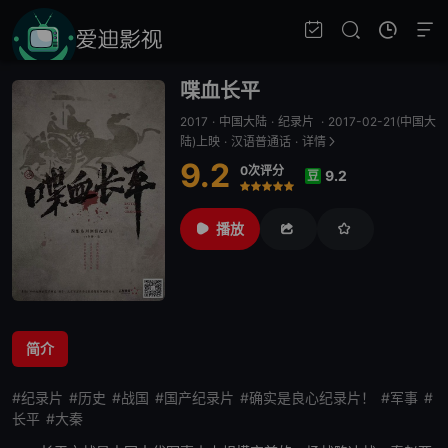
喋血长平
2017
·
中国大陆
·
纪录片
·
2017-02-21(中国大
陆)上映
·
汉语普通话
·
详情
9.2
0次评分
9.2
豆
很差
较差
还行
推荐
力荐
播放
简介
#纪录片
#历史
#战国
#国产纪录片
#确实是良心纪录片！
#军事
#
长平
#大秦