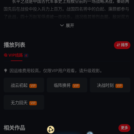
长平之战是中国古代军事史上规模空前的一场战略决战，秦赵两
国先后在战役中投入兵力上百万。战国四名将中的白起、廉颇都参与
了此战，四十万赵军俘虏被一夜坑杀，战况极其惨烈血腥。敌对双方
的政治手腕与军事谋略在长平之战中都得到了淋漓尽致的表现。这场
展开

战役不仅造就了“纸上谈兵“的典故，也隐含着众多不为人所细查的
秘
密
。
播放列表
排序
VIP线路
4
因运维费用较高，仅限VIP用户观看，请升级观影。
战云初起
临阵换将
决战时刻
VIP
VIP
VIP
无力回天
VIP
相关作品
更多