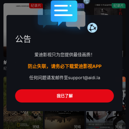
纪录片
纪录片
纪录片
公告
已完结
完结
蓝光画质
爱迪影视只为您提供最佳画质！
纳达尔
以幸存者之名：深入韩国惨案
东京审判
防止失联，请务必下载爱迪影视APP
纪录片《纳达尔》深入探讨了拉斐尔·纳达尔辉煌的网球职业生涯。除了介绍他的比赛表现外，还揭示了他的私人生活、鲜为人知的幕后故事，以及他在 2023 年克服伤病后，在 2024 年重新重返赛场的历程。
纪录片是2023年推出的《以神之名：信仰的背叛》的第二季，此次纪录片将会讲述JMS受害人Maple的近况，还有当年肆意践踏人权的“釜山兄弟福利院”事件以及“至尊派事件”和“三丰百货大楼倒塌惨案”等
围绕着東京审判这一重要历史事件, 本片除了讲述过程外, 更重要的还是提出了一系列国际法法律问题和伦理道德疑问, 如事后法问题, 战争罪的有無, 以及个人辩护和国家辩护的选择和远东国际法庭战犯的选择
任何问题请发邮件至
support@aidi.la
纪录片
纪录片
纪录
我已了解
完结
完结
完结