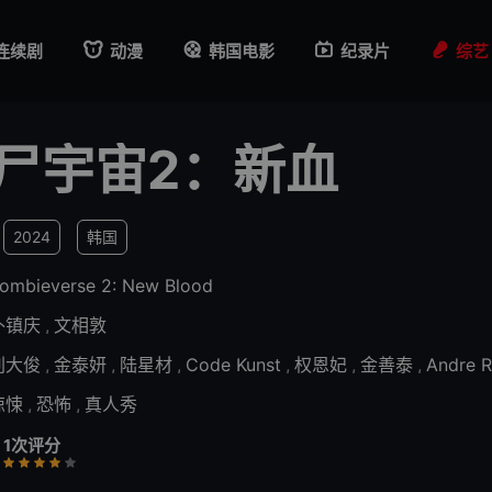
连续剧
动漫
韩国电影
纪录片
综艺
尸宇宙2：新血
2024
韩国
ombieverse 2: New Blood
朴镇庆
,
文相敦
刘大俊
,
金泰妍
,
陆星材
,
Code Kunst
,
权恩妃
,
金善泰
,
Andre 
惊悚
,
恐怖
,
真人秀
1次评分
行
推荐
力荐