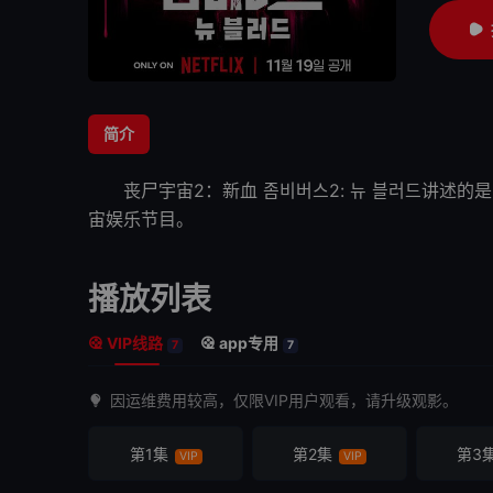
简介
丧尸宇宙2：新血
좀비버스2: 뉴 블러드讲述
宙娱乐节目。
播放列表
VIP线路
app专用
7
7
因运维费用较高，仅限VIP用户观看，请升级观影。
第1集
第2集
第3
VIP
VIP