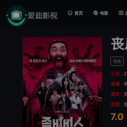
首页
电影
丧
完结
又名 :
Z
导演 :
演员 :
类型 :
7.0
很差
较差
还