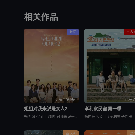
相关作品
爱情
真人
更新至第9集
已完
姐姐对我来说是女人2
孝利家民宿 第一季
韩国综艺节目《姐姐对我来说是女人2》又名：Noona is a Woman to Me 2，讲述了：节目旨在开掘为了事业而度过激烈的时间还没有找到爱情的女性和在爱情面前相信年龄只是数字的男性之间的罗曼
真人秀
爱