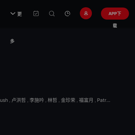

APP下
更
载
多
Rush
,
卢洪哲
,
李施吟
,
林哲
,
金珍荣
,
福富月
,
Patricia Yiombi