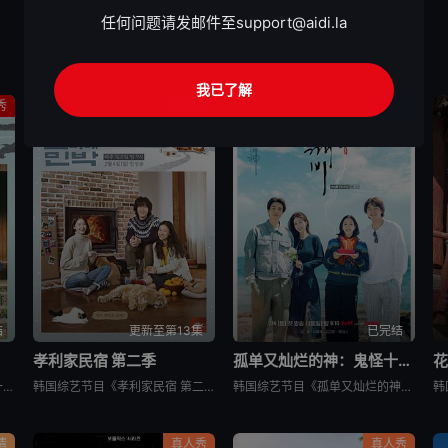
任何问题请发邮件至
support@aidi.la
我已了解
秀
真人秀
真人秀
结
更新至第13集
已完结
孝利家民宿 第二季
孤单又灿烂的神：鬼怪十周年特辑
花
韩国综艺节目《孝利家民宿 第一季》又名：孝利家的民宿,Hyori&#39;s Homestay,효리네민박，讲述了：《孝利家民宿》为韩国JTBC的综艺节目，由李孝利主持，节目背景为李孝利与丈夫李尚顺音
韩国综艺节目《孝利家民宿 第二季》又名：효리네 민박2，讲述了：《孝利家民宿 第二季》继续讲述李尚顺、李孝利夫妇在自家民宿接待客人的故事，本季将展现冬季济州岛的美景，而民宿新职员林允儿和短期兼职生朴宝
韩国综艺节目《孤单又灿烂的神：鬼怪十周年特辑》又名：鬼怪十周年特别篇,鬼怪十周年之旅(台),도깨비 10주년，讲述了：为纪念开播十周年，剧中主演睽违多年再度聚首，展开特別旅行，重访经典场景、回顾难忘台
情
真人秀
真人秀