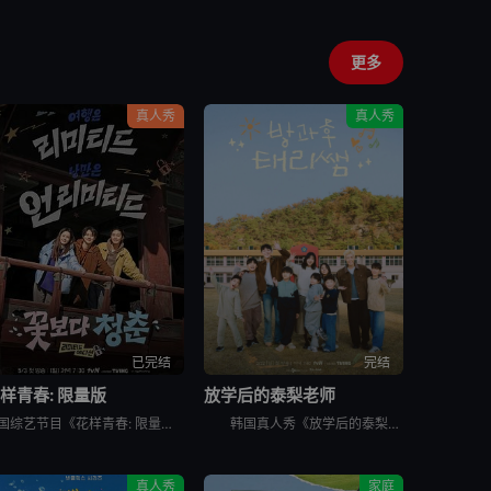
更多
真人秀
真人秀
已完结
完结
样青春: 限量版
放学后的泰梨老师
韩国综艺节目《花样青春: 限量版》的妙趣在于突发旅行。突然告诉出演者去旅行的日程，出演者带着制作组原封不动地给的每人10万韩元经费，于2026年2月24日通过频道十五夜直播被绑架到旅行地。出演人员是郑
韩国真人秀《放学后的泰梨老师》讲述的，是金泰梨成为某乡村小学的戏剧班老师，给学生们上戏剧课的节目。 成为充满热情的演技老师金泰梨和可爱学生们展开的特别旅程，将为观众带来纯真的笑容和感动。
真人秀
家庭