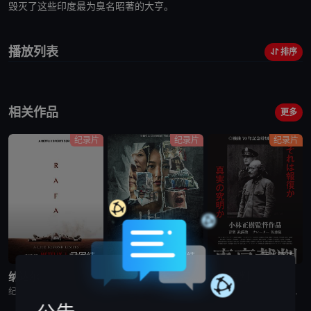
毁灭了这些印度最为臭名昭著的大亨。
播放列表
排序
相关作品
更多
纪录片
纪录片
纪录片
已完结
完结
蓝光画质
纳达尔
以幸存者之名：深入韩国惨案
东京审判
纪录片《纳达尔》深入探讨了拉斐尔·纳达尔辉煌的网球职业生涯。除了介绍他的比赛表现外，还揭示了他的私人生活、鲜为人知的幕后故事，以及他在 2023 年克服伤病后，在 2024 年重新重返赛场的历程。
纪录片是2023年推出的《以神之名：信仰的背叛》的第二季，此次纪录片将会讲述JMS受害人Maple的近况，还有当年肆意践踏人权的“釜山兄弟福利院”事件以及“至尊派事件”和“三丰百货大楼倒塌惨案”等
围绕着東京审判这一重要历史事件, 本片除了讲述过程外, 更重要的还是提出了一系列国际法法律问题和伦理道德疑问, 如事后法问题, 战争罪的有無, 以及个人辩护和国家辩护的选择和远东国际法庭战犯的选择