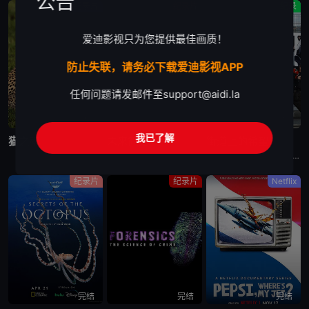
公告
纪录片
纪录片
纪录
爱迪影视只为您提供最佳画质！
防止失联，请务必下载爱迪影视APP
任何问题请发邮件至
support@aidi.la
完结
完结
完结
我已了解
猫之魂
未来简史
街道上的希望
世界上大多数养猫的人都能通过宠物的眼睛窥见动物的野性。这部纪录片着眼于家猫和它们的野生表亲们，以及它们的祖先之间，在行为上隐约可见的关联。镜头特别勾勒出这些相似之处，并向所谓的“主人们”（如果猫真
讲述我们的未来以及我们如何重新构想它们。由著名未来学家阿里·瓦拉赫主持，邀请观众踏上一次环游世界的旅程，充满发现、希望和可能性，了解我们今天所处的位置以及接下来会发生什么。将历史、科学和意想不到的
《Hope On The Street》是防弹少年团郑号锡（j-hope）推出的同名舞蹈练习日记内容。讲述j-hope在入伍前访问日本大阪、法国巴黎、美国纽约、韩国首尔和光州，并与当地的舞蹈家通过
纪录片
纪录片
Netflix
完结
完结
完结