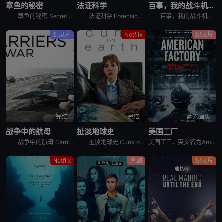
章鱼的秘密
法证科学
百事，我的战斗机呢？
章鱼的秘密 Secrets of the Octopus是2024年澳大利亚,美国纪录片。艾美奖肯定《鲸之谜》制作团队最新力作。 &nbsp; &nbsp; &nbsp; &nbsp; &nbsp
法证科学 Forensics: The Science of Crime是2020年犯罪纪录片。《法证科学》旨在向观众展示法医学是如何帮助破获各类犯罪案件的，通过在法医研究所、大学实验室、研究中心
百事，我的战斗机呢？ Pepsi, Where&#39;s My Jet?是2022年美国历史纪录片。When a 20-year-old attempts to win a fighter je
纪录片
Netflix
纪录片
完结
完结
蓝光画质
战争中的航母
扯淡地球史
美国工厂
战争中的航母 Carriers at War分集剧情：第1集，以实时跟拍的方式，展示了超级航母布什号在阿拉伯海湾战争中的优异表现，以及强大战力背后辛苦和严禁的准备工作。机组人员严苛的修检F/A -
扯淡地球史 Cunk on Earth是2022年英国喜剧纪录片。Follows Philomena Cunk as she comically tells the story of our gr
美国工厂，英文名为American Factory，是2019年上映的美国纪录片电影。
Netflix
喜剧
纪录片