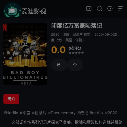
印度亿万富豪陨落记
2020
·
印度
·
纪录片 犯罪
·
2020-09-02(印
度)上映
·
英语
·
详情
0.0
0次评分
很差
较差
还行
推荐
力荐
简介
#Netflix
#印度
#纪录片
#Documentary
#传记
#netflix
#2020
这部调查性系列记录片探究了贪婪、欺骗和腐败如何造就并最终