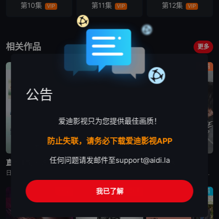
第10集
第11集
第12集
VIP
VIP
VIP
相关作品
更多
剧情
剧情
剧情
公告
爱迪影视只为您提供最佳画质！
防止失联，请务必下载爱迪影视APP
更新至第4集
更新至第5集
更新至第2集
任何问题请发邮件至
support@aidi.la
直到T恤干透
一次元的扦插
杀手妈咪
日剧《直到T恤干透》又名：直到T恤干了为止(台),T恤晾干为止,T恤渐干,Until the T-Shirt Dries,Ｔシャツが乾くまで，讲述了：40岁的杂志编辑咲子（苍井优 饰）原本深信自己拥有
日剧《一次元的扦插》又名：一次元的紫阳花,Labyrinth of Hortensia and the Minotaur,一次元の挿し木，讲述了：遗传学研究室的博士生七濑悠（山田凉介 饰）一直无法走出
日剧《杀手妈咪》又名：主妇杀手,有夫之妇杀手,Married Woman Killer,A Bona Fide Killer,유부녀 킬러，讲述了：改编自同名漫画。35岁的俞宝娜过着相夫教子的普通生活
我已了解
悬疑
剧情
剧情