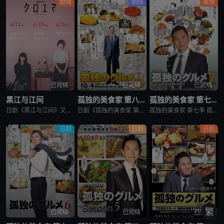
剧情
剧情
美食
已完结
已完结
已完结
黑江与江间
孤独的美食家 第八季
孤独的美食家 第七季
日剧《黑江与江间》又名：黑江间,克洛伊与艾玛,克洛伊玛,克萝埃艾玛,クロエマ，讲述了：故事围绕着同时失去工作、恋人和住所的30岁女性艾玛展开。她在落魄之际偶遇神秘资产家克洛伊，两人随即在后者的豪宅中开
日剧《孤独的美食家 第八季》将围绕“勿忘初心”，挑战甜点特辑和美食剪辑等全新的主题，一定会让你大吃一惊。另外，那些藏在名不见经传的街头巷尾的美食也不容错过。备受瞩目的第一集将从那个热闹的地方启程。前所
孤独的美食家 第七季 孤独のグルメ Season7是2018上映的剧情日剧。2012年1月，深夜开始悄悄播放的“孤独的美食家”终于迎来第7季了！众所周知，上季season 6从大阪的味道开始播出，但这次season 7重返初心，并开始与市井中不为人知的奇妙美食相遇。在“孤独的
日剧
日剧
日剧
繁
已完结
已完结
已完结