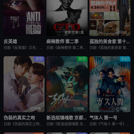
已完结
更新至第1集
已完结
反英雄
麻辣教师 第二季
孤独的美食家 第十一季
日剧《反英雄》又名：ANTI HERO,アンチヒーロー，讲述了：本剧超越了“律政电视剧”的框架，通过长谷川博己饰演的反英雄，向观众传达“正义到底是什么?”“被认为是世上的恶，真的是坏事吗?”，以快速的
日剧《麻辣教师 第二季》又名：GTO 2,GTO 続編，讲述了：故事背景设定在由大型企业出资设立的私立诚进学园。在这个推崇数字化管理、师生评价透明化的“令和教育现场”，52岁的鬼塚英吉将出任班主任。面
日剧《孤独的美食家 第十一季》又名：孤独のグルメ Season11，讲述了：《孤独的美食家》 第11季宣布回归，定档4月3日开播。这也是继2022年10月第10季播出以来，该系列时隔三年半再次推出新一
喜剧
剧情
科幻
已完结
已完结
已完结
伪装的真实之吻
新选组镇魂歌 京都决战篇
气体人 第一号
日剧《伪装的真实之吻》又名：Fake Fact Lips,フェイクファクトリップス，讲述了：四谷良与志藤全自高中时代起便是竞争对手，如今又成为营业部同期。同样优秀的两人，从成绩、运动到情人节巧克力数量
日剧《新选组镇魂歌 京都决战篇》又名：ちるらん 新撰組鎮魂歌 配信ドラマ,ちるらん 新撰組鎮魂歌 京都決戦篇，讲述了：幕末的江户，终日打架斗殴、被称作“刺头”的土方岁三，与近藤勇、山南敬助、冲田总司等
日剧《气体人 第一号》又名：气体人第一号,气体人 第1号,气体人,Human Vapor,ガス人間，讲述了：冈本贤治（小栗旬 饰）是一位停职中的刑警，受命追查造成一连串离奇命案的罪魁祸首。一切始于一位