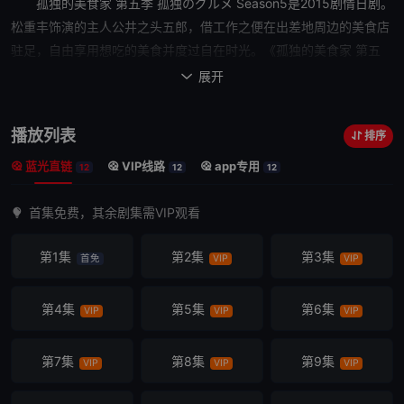
孤独的美食家 第五季
孤独のグルメ Season5是2015剧情日剧。
松重丰饰演的主人公井之头五郎，借工作之便在出差地周边的美食店
驻足，自由享用想吃的美食并度过自在时光。《
孤独的美食家 第五
季
》就是这样的一档美食纪录片。五郎叔的食相实在是太诱人，即便
展开

是在深夜播出也激起了不少观众的食欲，可谓是典型的“深夜报社”系
列。自2012年1月第一季播出以来，收视率一季更比一季高，终于于
播放列表
排序
今年迎来了万众瞩目的第五季，让我们拭目以待！
蓝光直链
VIP线路
app专用
12
12
12
首集免费，其余剧集需VIP观看
第1集
第2集
第3集
首免
VIP
VIP
第4集
第5集
第6集
VIP
VIP
VIP
第7集
第8集
第9集
VIP
VIP
VIP