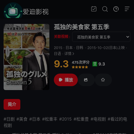
孤独的美食家 第五季
关联视频 :
2015
·
日本
·
日韩
·
2015-10-02(日本)上映
·
日语
·
详情
9.3
475次评分
9.3
豆
很差
较差
还行
推荐
力荐
播放
简介
#日剧
#美食
#日本
#松重丰
#2015
#松重豊
#电视剧
#看过的电
视剧