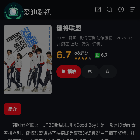
健将联盟
2025
·
韩国
·
剧情 喜剧 动作 爱情
·
2025-05-
31(韩国)上映
·
韩语
·
详情
6.7
0次评分
6.7
豆
很差
较差
还行
推荐
力荐
播放
简介
韩剧
健将联盟
。JTBC新周末剧《Good Boy》是一部喜剧动作青
春搜查剧，
健将联盟
讲述了特招成为警察的奖牌得主们摘下奖牌、挂