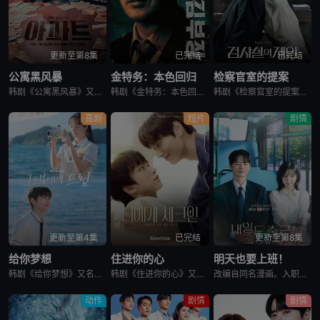
更新至第8集
已完结
已完结
公寓黑风暴
金特务：本色回归
检察官室的提案
韩剧《公寓黑风暴》又名：公寓,The Apartment Job,아파트，讲述了：曾经的帮派老大急需现金，于是和有志成为律师的同伴合作，打算窃取住宅社区的储备基金，却意外揭开深藏的腐败真相。
韩剧《金特务：本色回归》又名金部长,Agent Kim,김부장,金特务：本色回归，剧中主角金科长由苏志燮饰演。在剧中，金科长是敏智的父亲，也是一名朝鲜间谍。他被派去执行无数特别任务，包括17次朝鲜任务
韩剧《检察官室的提案》又名：检察官办公室的提议,检察官的提案(台),The Prosecutors Proposal,검사실의 제안，讲述了：改编自同名小说。一个是凶手的儿子，一个是受害者的儿子——一
喜剧
短片
剧情
更新至第4集
已完结
更新至第8集
给你梦想
住进你的心
明天也要上班！
韩剧《给你梦想》又名：Dream For You,그대에게 드림，讲述了：该剧是一部浪漫喜剧，讲述了连一个梦想都无所畏惧的十几岁，被现实挡住而受挫的二十几岁，像变成那样的大人的三十几岁的记者李载与一个
韩剧《住进你的心》又名：Check In To You,너에게 체크인，讲述了：一位是完美主义、以利益为重的冷酷CEO车道京，他计划卖掉一间充满魅力的民宿；另一位是感性、温柔且深爱这个民宿的经理尹智梧
改编自同名漫画。入职五年的智允在无聊的公司生活中与公司最挑剔的男上司时宇纠缠在了一起，甚至以不想结婚为由而逃跑的前男友秋天出现了...
动作
剧情
剧情