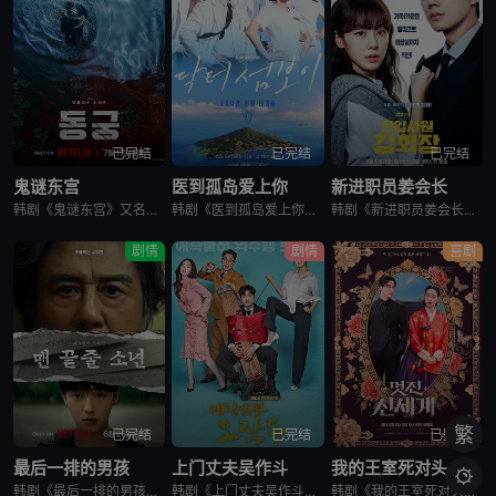
已完结
已完结
已完结
鬼谜东宫
医到孤岛爱上你
新进职员姜会长
韩剧《鬼谜东宫》又名：东宫,East Palace,동궁，讲述了：讲述拥有穿梭于灵界能力的具天（南柱赫 饰）和能听见死者声音的宫女生姜（卢允瑞 饰）被王（曹承佑 饰）召见，以揭开笼罩在世子宫中的诅咒的
韩剧《医到孤岛爱上你》讲述了，立志成为顶尖整形外科医生都志义（李宰旭 饰），同身世神秘的助理护士陆遐俐（辛叡恩 饰），在命运安排下被分配到与世隔绝、恶名昭彰的“平同岛”上工作。两个同样受伤的灵魂，在艰
韩剧《新进职员姜会长》改编自同名小说。韩国10大财阀崔成集团的会长姜龙浩在宣布隐退后，与从天而降的新员工相撞，莫名其妙进入该员工身体后发生的故事。
剧情
剧情
喜剧
繁
已完结
已完结
已完结
最后一排的男孩
上门丈夫吴作斗
我的王室死对头

韩剧《最后一排的男孩》又名最后一排的少年,末行手记,末排的少年,登堂入室(韩国版),The Boy in the Last Row,Notes from the Last Row,맨 끝줄 소년,最后
韩剧《上门丈夫吴作斗》讲述了，30代中半，什么都不缺的单身女，社会对单身女的偏见与不便，所以她为了获得“有夫之妇”的社会地位，而将吴作斗带回家作为入赘丈夫，两人从结婚到恋爱的逆行爱情故事，计划能引起这
韩剧《我的王室死对头》讲述了，朝鲜时代恶名昭彰的妖妃姜丹心（林智妍 饰）被赐死后，灵魂意外穿越附身到2026年一名无名女演员申瑞莉身上。正当她决心在现代重活一次、远离男人时，却遇上了被称为“资本主义怪