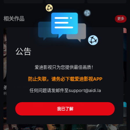
第16集
VIP
相关作品
更多
剧情
剧情
剧情
公告
爱迪影视只为您提供最佳画质！
防止失联，请务必下载爱迪影视APP
更新至第6集
已完结
更新至第10集
杀人者的购物中心2
秘密关系
婚姻之后
任何问题请发邮件至
support@aidi.la
韩剧《杀人者的购物中心2》又名：A Shop for Killers S2,A Shop for Killers Season 2,킬러들의 쇼핑몰2，讲述了：购物中心即将重新开张！郑进湾（李栋旭 饰
韩剧秘密关系改编自同名漫画。多温聪明机灵、足智多谋，努力摆脱贫困。但他的吝啬行为却惹恼了同事成贤，成贤讨厌他。在与自己贫困的父母发生冲突后，多温突然与成贤的关系越来越亲密，同时也在平衡着对前任导师
韩剧《婚姻之后》又名：婚姻的完成,The Husband,The Fulfillment of Marriage,결혼의 완성，讲述了：神经外科权威姜泰柱（南宫珉 饰）因为老婆高世允（李雪 饰）在提出
剧情
剧情
剧情
我已了解