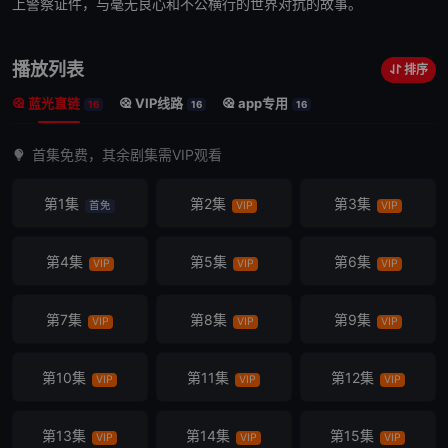
上警察证件，与毫无良心和不公横行的世界对抗的故事。
播放列表
排序
蓝光直链
VIP线路
app专用
16
16
16
首集免费，其余剧集需VIP观看
第1集
第2集
第3集
首免
VIP
VIP
第4集
第5集
第6集
VIP
VIP
VIP
第7集
第8集
第9集
VIP
VIP
VIP
第10集
第11集
第12集
VIP
VIP
VIP
第13集
第14集
第15集
VIP
VIP
VIP