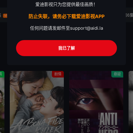
爱迪影视只为您提供最佳画质！
集
第4集
第5集
第6
防止失联，请务必下载爱迪影视APP
VIP
VIP
VIP
任何问题请发邮件至
support@aidi.la
我已了解
情
剧情
悬疑