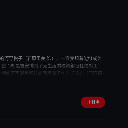
趣的河野悦子（石原里美 饰），一直梦想着能够成为
取，然而却是被安排到了无生趣的校阅部担任校对工
这期间不可避免和校阅部资深工作人员藤岩（江口德
当然在这一过程中，命中注定的那个人（菅田将晖
排序