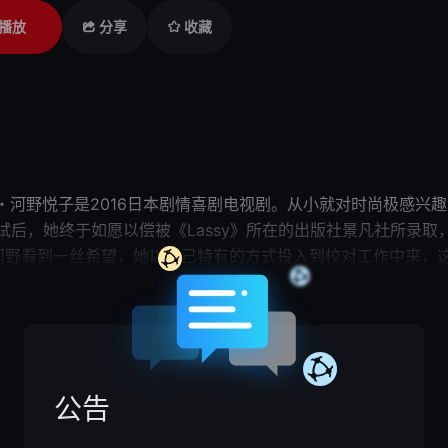
播放
分享
收藏
・河野悦子是2016日本剧情喜剧电视剧。从小就对时尚极感兴
面试后，她终于如愿以偿被《Lassy》所在的出版社景凡社所录
河野看到一丝希望，她以自己特有的方式投入到校对工作中来，
乃至作家发生冲突，然而执拗的
女孩
却最终
影响
身边的每一个人。
展开

子的同名原作改编。
公告