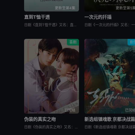
更新至第4集
更新至第5
直到T恤干透
一次元的扦插
日剧《直到T恤干透》又名：直到T恤干了为止(台),T恤晾干为止,T恤渐干,Until the T-Shirt Dries,Ｔシャツが乾くまで，讲述了：40岁的杂志编辑咲子（苍井优 饰）原本深信自己拥有
喜剧
剧
已完结
已完
伪装的真实之吻
新选组镇魂歌 京都决战
日剧《伪装的真实之吻》又名：Fake Fact Lips,フェイクファクトリップス，讲述了：四谷良与志藤全自高中时代起便是竞争对手，如今又成为营业部同期。同样优秀的两人，从成绩、运动到情人节巧克力数量