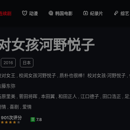
连续剧
动漫
韩国电影
纪录片
综艺
对女孩河野悦子
2016
日本
校对女王
,
校阅女孩河野悦子
,
质朴也很棒！校对女孩·河野悦子
,
佐藤东弥
石原里美
,
菅田将晖
,
本田翼
,
和田正人
,
江口德子
,
田口浩正
,
足
剧情
,
喜剧
,
爱情
901次评分
7.8
豆
行
推荐
力荐