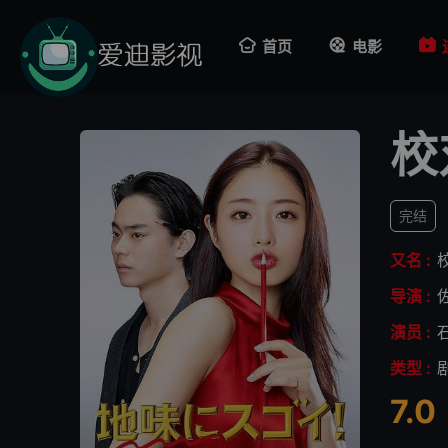
首页
电影
校
完结
又名 :
导演 :
演员 :
类型 :
7.0
很差
较差
还