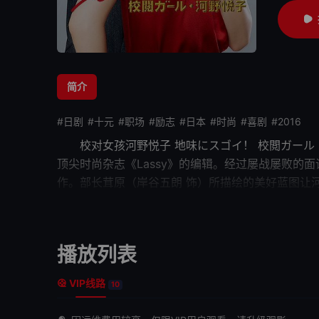
简介
#日剧
#十元
#职场
#励志
#日本
#时尚
#喜剧
#2016
校对女孩河野悦子
地味にスゴイ！ 校閲ガール
顶尖时尚杂志《Lassy》的编辑。经过屡战屡败的
作。部长茸原（岸谷五朗 饰）所描绘的美好蓝图让
子 饰）以及景凡社责任编辑贝冢（青木崇高 饰）
饰）也出现在了河野的身边…… 本片根据宮木あや
播放列表
VIP线路
10