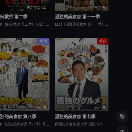
更新至第1集
已完结
辣教师 第二季
孤独的美食家 第十一季
日剧《麻辣教师 第二季》又名：GTO 2,GTO 続編，讲述了：故事背景设定在由大型企业出资设立的私立诚进学园。在这个推崇数字化管理、师生评价透明化的“令和教育现场”，52岁的鬼塚英吉将出任班主任。面
日剧《孤独的美食家 第十一季》又名：孤独のグルメ Season11，讲述了：《孤独的美食家》 第11季宣布回归，定档4月3日开播。这也是继2022年10月第10季播出以来，该系列时隔三年半再次推出新一
剧情
美食
已完结
已完结
独的美食家 第八季
孤独的美食家 第七季
繁
日剧《孤独的美食家 第八季》将围绕“勿忘初心”，挑战甜点特辑和美食剪辑等全新的主题，一定会让你大吃一惊。另外，那些藏在名不见经传的街头巷尾的美食也不容错过。备受瞩目的第一集将从那个热闹的地方启程。前所
孤独的美食家 第七季 孤独のグルメ Season7是2018上映的剧情日剧。2012年1月，深夜开始悄悄播放的“孤独的美食家”终于迎来第7季了！众所周知，上季season 6从大阪的味道开始播出，但这次season 7重返初心，并开始与市井中不为人知的奇妙美食相遇。在“孤独的