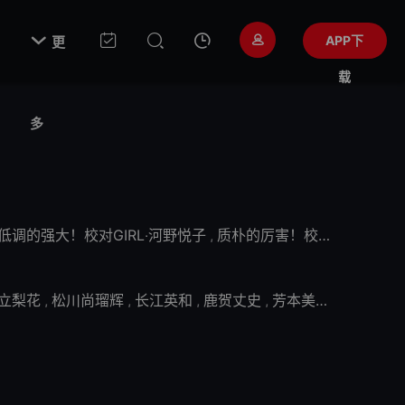

APP下
更
载
多
低调的强大！校对GIRL‧河野悦子
,
质朴的厉害！校对女孩‧河野悦子
立梨花
,
松川尚瑠辉
,
长江英和
,
鹿贺丈史
,
芳本美代子
,
青木崇