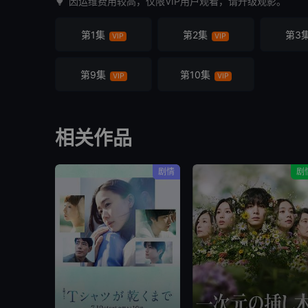
因运维费用较高，仅限VIP用户观看，请升级观影。
第1集
第2集
第3
VIP
VIP
第9集
第10集
VIP
VIP
相关作品
剧情
剧