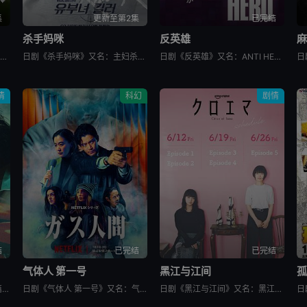
集
更新至第2集
已完结
杀手妈咪
反英雄
麻
日剧《一次元的扦插》又名：一次元的紫阳花,Labyrinth of Hortensia and the Minotaur,一次元の挿し木，讲述了：遗传学研究室的博士生七濑悠（山田凉介 饰）一直无法走出
日剧《杀手妈咪》又名：主妇杀手,有夫之妇杀手,Married Woman Killer,A Bona Fide Killer,유부녀 킬러，讲述了：改编自同名漫画。35岁的俞宝娜过着相夫教子的普通生活
日剧《反英雄》又名：ANTI HERO,アンチヒーロー，讲述了：本剧超越了“律政电视剧”的框架，通过长谷川博己饰演的反英雄，向观众传达“正义到底是什么?”“被认为是世上的恶，真的是坏事吗?”，以快速的
情
科幻
剧情
结
已完结
已完结
篇
气体人 第一号
黑江与江间
孤
日剧《新选组镇魂歌 京都决战篇》又名：ちるらん 新撰組鎮魂歌 配信ドラマ,ちるらん 新撰組鎮魂歌 京都決戦篇，讲述了：幕末的江户，终日打架斗殴、被称作“刺头”的土方岁三，与近藤勇、山南敬助、冲田总司等
日剧《气体人 第一号》又名：气体人第一号,气体人 第1号,气体人,Human Vapor,ガス人間，讲述了：冈本贤治（小栗旬 饰）是一位停职中的刑警，受命追查造成一连串离奇命案的罪魁祸首。一切始于一位
日剧《黑江与江间》又名：黑江间,克洛伊与艾玛,克洛伊玛,克萝埃艾玛,クロエマ，讲述了：故事围绕着同时失去工作、恋人和住所的30岁女性艾玛展开。她在落魄之际偶遇神秘资产家克洛伊，两人随即在后者的豪宅中开