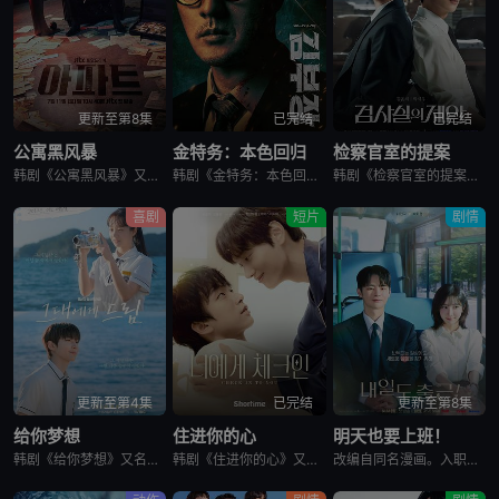
更新至第8集
已完结
已完结
公寓黑风暴
金特务：本色回归
检察官室的提案
韩剧《公寓黑风暴》又名：公寓,The Apartment Job,아파트，讲述了：曾经的帮派老大急需现金，于是和有志成为律师的同伴合作，打算窃取住宅社区的储备基金，却意外揭开深藏的腐败真相。
韩剧《金特务：本色回归》又名金部长,Agent Kim,김부장,金特务：本色回归，剧中主角金科长由苏志燮饰演。在剧中，金科长是敏智的父亲，也是一名朝鲜间谍。他被派去执行无数特别任务，包括17次朝鲜任务
韩剧《检察官室的提案》又名：检察官办公室的提议,检察官的提案(台),The Prosecutors Proposal,검사실의 제안，讲述了：改编自同名小说。一个是凶手的儿子，一个是受害者的儿子——一
喜剧
短片
剧情
更新至第4集
已完结
更新至第8集
给你梦想
住进你的心
明天也要上班！
韩剧《给你梦想》又名：Dream For You,그대에게 드림，讲述了：该剧是一部浪漫喜剧，讲述了连一个梦想都无所畏惧的十几岁，被现实挡住而受挫的二十几岁，像变成那样的大人的三十几岁的记者李载与一个
韩剧《住进你的心》又名：Check In To You,너에게 체크인，讲述了：一位是完美主义、以利益为重的冷酷CEO车道京，他计划卖掉一间充满魅力的民宿；另一位是感性、温柔且深爱这个民宿的经理尹智梧
改编自同名漫画。入职五年的智允在无聊的公司生活中与公司最挑剔的男上司时宇纠缠在了一起，甚至以不想结婚为由而逃跑的前男友秋天出现了...