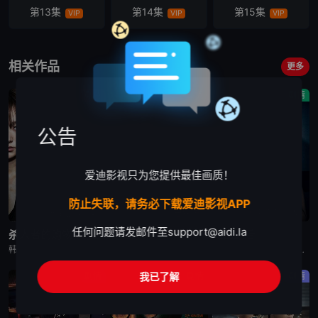
第13集
第14集
第15集
VIP
VIP
VIP
第16集
第17集
第18集
VIP
VIP
VIP
相关作品
更多
第19集
第20集
剧情
剧情
剧情
VIP
VIP
公告
爱迪影视只为您提供最佳画质！
防止失联，请务必下载爱迪影视APP
更新至第6集
已完结
更新至第10集
任何问题请发邮件至
support@aidi.la
杀人者的购物中心2
秘密关系
婚姻之后
韩剧《杀人者的购物中心2》又名：A Shop for Killers S2,A Shop for Killers Season 2,킬러들의 쇼핑몰2，讲述了：购物中心即将重新开张！郑进湾（李栋旭 饰
韩剧秘密关系改编自同名漫画。多温聪明机灵、足智多谋，努力摆脱贫困。但他的吝啬行为却惹恼了同事成贤，成贤讨厌他。在与自己贫困的父母发生冲突后，多温突然与成贤的关系越来越亲密，同时也在平衡着对前任导师
韩剧《婚姻之后》又名：婚姻的完成,The Husband,The Fulfillment of Marriage,결혼의 완성，讲述了：神经外科权威姜泰柱（南宫珉 饰）因为老婆高世允（李雪 饰）在提出
我已了解
剧情
剧情
剧情