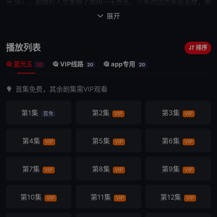
完 饰），孤独的人生里除了围棋一无所长。少年时因为家庭变故，报
考韩国棋院研究生落选后，一直自暴自弃、碌碌无为。在26岁还在打
展开

零工的他，凭借关系空降进入综合贸易公司变成营业3组的一名
实习
生
。入职第
一天
的张克莱连复印机都不会使用，接电话这种小事也要
播放列表
排序
求助同是
实习生
的安英依（姜素拉 饰）。初入职场的他面对周围外语
蓝光五
VIP线路
app专用
水平一流、工作能力卓越的同事们，马上被巨大挫折感包围，觉得自
20
20
20
己格格不入、无地自容。同时，张克莱空降兵的特殊身份曝光后，马
首集免费，其余剧集需VIP观看
上受到了同期
实习生
们的质疑和排挤。顶头上司营业3组的吴科长
（李圣旻 饰）也对张克莱的身份耿耿于怀。这让张克莱认识到一无所
第1集
第2集
第3集
首免
VIP
VIP
有的自己，唯有比所有人都要努力才能在这里生存下去…… 韩剧《
未
生
》根据尹泰浩作家的同名网络漫画改编，该漫画被称为“工薪阶层
教科书”。
第4集
第5集
第6集
VIP
VIP
VIP
第7集
第8集
第9集
VIP
VIP
VIP
第10集
第11集
第12集
VIP
VIP
VIP