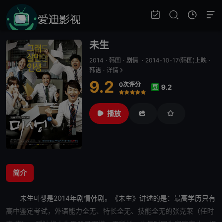
未生
2014
·
韩国
·
剧情
·
2014-10-17(韩国)上映
·
韩语
·
详情
9.2
0次评分
9.2
豆
很差
较差
还行
推荐
力荐
播放
简介
未生
미생是2014年剧情韩剧。《
未生
》讲述的是：最高学历只有
高中鉴定考试，外语能力全无、特长全无、技能全无的张克莱（任时