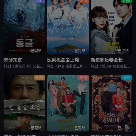
动作
剧情
剧情
已完结
已完结
已完结
鬼谜东宫
医到孤岛爱上你
新进职员姜会长
韩剧《鬼谜东宫》又名：东宫,East Palace,동궁，讲述了：讲述拥有穿梭于灵界能力的具天（南柱赫 饰）和能听见死者声音的宫女生姜（卢允瑞 饰）被王（曹承佑 饰）召见，以揭开笼罩在世子宫中的诅咒的
韩剧《医到孤岛爱上你》讲述了，立志成为顶尖整形外科医生都志义（李宰旭 饰），同身世神秘的助理护士陆遐俐（辛叡恩 饰），在命运安排下被分配到与世隔绝、恶名昭彰的“平同岛”上工作。两个同样受伤的灵魂，在艰
韩剧《新进职员姜会长》改编自同名小说。韩国10大财阀崔成集团的会长姜龙浩在宣布隐退后，与从天而降的新员工相撞，莫名其妙进入该员工身体后发生的故事。
剧情
剧情
喜剧
繁
已完结
已完结
已完结