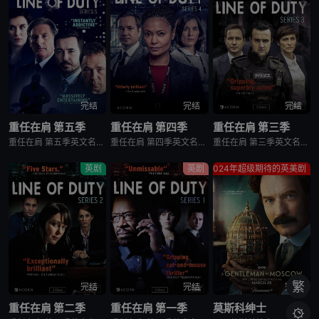
完结
完结
完结
重任在肩 第五季
重任在肩 第四季
重任在肩 第三季
重任在肩 第五季英文名为Line of Duty Season 5，是2019年上映的英剧。一批毒品在警方押运途中被一伙蒙面歹徒劫夺，三名随行警员被害，种种迹象显示警方内部有人走漏消息。蒙面团伙的首领JohnCorbett成了AC-12的新一任对手，但他还有不为人知的另一重身份……
重任在肩 第四季英文名为Line of Duty Season 4，是2017年上映的英剧。总督察RozHuntley刚刚侦破一起连环谋杀案，成功抓获一名连环凶手。然而法医官TimIfield却找到反腐小组AC-12，提出Roz在侦破过程中刻意忽略了对嫌疑人有利的证据，这起案件可能是一起
重任在肩 第三季英文名为Line of Duty Season 3，是2016年的英剧。特警小组长官DannyWaldron在一次行动中击毙了一名犯罪嫌疑人，他和队员一致声称此举是出于自卫，但反腐小组AC-12的主管却认为这是一起蓄意杀人事件。随着调查深入，更多意想不到的真相浮出水面
英剧
英剧
2024年超级期待的英美剧
繁
完结
完结
完结
重任在肩 第二季
重任在肩 第一季
莫斯科绅士
