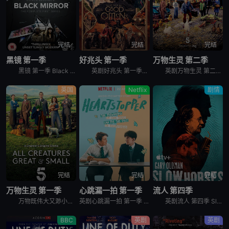
完结
完结
完结
黑镜 第一季
好兆头 第一季
万物生灵 第二季
黑镜 第一季 Black Mirror Season 1是2011年剧情,科幻,惊悚英剧。这部英国迷你剧由3个各自独立的故事组成，彼此间并没有直接联系，但都以极端的黑色幽默讽刺和探讨了科技对人类生
英剧好兆头 第一季英文名为Good Omens Season 1，讲述的是：亚茨拉斐尔（麦克·辛 Michael Sheen 饰）是守卫城门的天使，而克劳利（大卫·田纳特 David Tennan
英剧万物生灵 第二季 All Creatures Great and Small Season 2，讲述一个年轻兽医给乡间小动物们治病过程中发生的那些美好温情的故事。
英国
Netflix
剧情
完结
完结
完结
万物生灵 第一季
心跳漏一拍 第一季
流人 第四季
万物既伟大又渺小，英文名为All Creatures Great and Small，是2020年上映的英国剧情影视。聚焦一个年轻的兽医去乡间的经历，有许多好笑、温馨、可爱的小事，哈利笔下的动物和
英剧心跳漏一拍 第一季 Heartstopper Season 1讲述的是：男孩与男孩相遇、成为朋友并坠入爱河。
英剧流人 第四季 Slow Horses Season 4改编自原著系列中的第四本《Spook Street》。一场爆炸拉开序幕，随之引爆了一系列惊人的秘密，动摇了Slough House本就不太
BBC
英剧
英剧