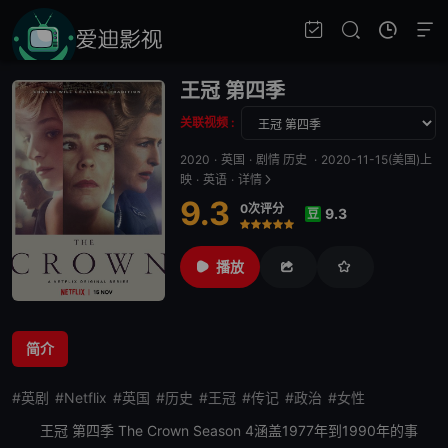
王冠 第四季
关联视频 :
2020
·
英国
·
剧情 历史
·
2020-11-15(美国)上
映
·
英语
·
详情
9.3
0次评分
9.3
豆
很差
较差
还行
推荐
力荐
播放
简介
#英剧
#Netflix
#英国
#历史
#王冠
#传记
#政治
#女性
王冠 第四季
The Crown Season 4涵盖1977年到1990年的事