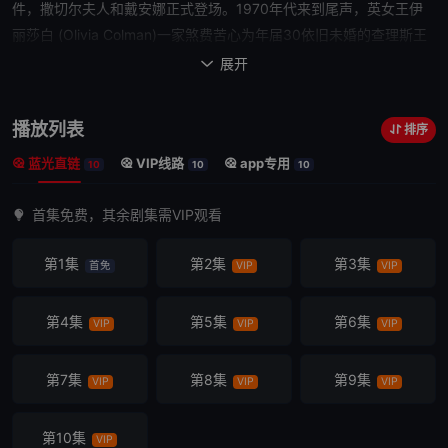
件，撒切尔夫人和戴
安娜
正式登场。1970年代来到尾声，英女王伊
丽莎白 (Olivia Colman)一家煞费苦心为年届30依旧未婚的查理斯王
子 (Josh O’Connor)寻找一位得体的新娘，以确保王位后继有人；英
展开

国上下则因为首位女首相玛格丽特·撒切尔 (Gillian Anderson)提倡极
具争议的政策而动荡不安。随着撒切尔夫人带领英国参战福克兰战
播放列表
排序
争，继而引起英联邦之间的纷争，她和英女王的关系势如水火。此时
蓝光直链
VIP线路
app专用
查理斯王子与青春正盛的戴
安娜
·斯宾塞女爵 (Emma Corrin)童话般的
10
10
10
爱情正好为英国人民带来一丝安慰，使
他们
团结起来。然而，宫廷之
首集免费，其余剧集需VIP观看
内，整个王室却日趋决裂。
第1集
第2集
第3集
首免
VIP
VIP
第4集
第5集
第6集
VIP
VIP
VIP
第7集
第8集
第9集
VIP
VIP
VIP
第10集
VIP