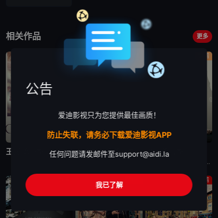
相关作品
更多
英剧
剧情
剧情
公告
爱迪影视只为您提供最佳画质！
防止失联，请务必下载爱迪影视APP
完结
完结
完结
王冠 第四季
豺狼的日子 第一季
流人 第五季
任何问题请发邮件至
support@aidi.la
王冠 第四季 The Crown Season 4涵盖1977年到1990年的事件，撒切尔夫人和戴安娜正式登场。1970年代来到尾声，英女王伊丽莎白 (Olivia Colman)一家煞费苦心为年
英剧豺狼的日子 第一季英文名为：The Day of the Jackal Season 1，是基于Frederick Forsyth的同名小说和1973年同名改编电影创作。“豺狼”（埃迪·雷德梅
英剧《流人 第五季》改编自Mick Herron所著小说系列的第五本《London Rules》。科技宅Roddy Ho有了一个魅力四射的新女友，而大家都对此持怀疑态度。当一系列越来越离奇的事件在
剧情
剧情
剧情
我已了解