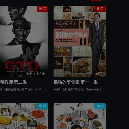
剧情
剧情
更新至第1集
已完结
辣教师 第二季
孤独的美食家 第十一季
日剧《麻辣教师 第二季》又名：GTO 2,GTO 続編，讲述了：故事背景设定在由大型企业出资设立的私立诚进学园。在这个推崇数字化管理、师生评价透明化的“令和教育现场”，52岁的鬼塚英吉将出任班主任。面
日剧《孤独的美食家 第十一季》又名：孤独のグルメ Season11，讲述了：《孤独的美食家》 第11季宣布回归，定档4月3日开播。这也是继2022年10月第10季播出以来，该系列时隔三年半再次推出新一
剧情
美食