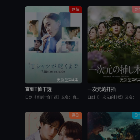
剧情
剧
更新至第4集
更新至第5
直到T恤干透
一次元的扦插
日剧《直到T恤干透》又名：直到T恤干了为止(台),T恤晾干为止,T恤渐干,Until the T-Shirt Dries,Ｔシャツが乾くまで，讲述了：40岁的杂志编辑咲子（苍井优 饰）原本深信自己拥有
喜剧
剧