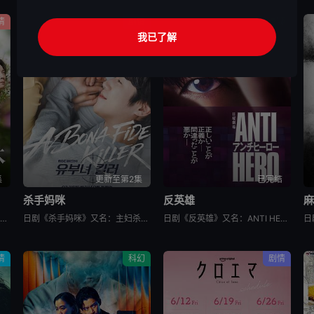
情
剧情
悬疑
我已了解
集
更新至第2集
已完结
杀手妈咪
反英雄
麻
日剧《一次元的扦插》又名：一次元的紫阳花,Labyrinth of Hortensia and the Minotaur,一次元の挿し木，讲述了：遗传学研究室的博士生七濑悠（山田凉介 饰）一直无法走出
日剧《杀手妈咪》又名：主妇杀手,有夫之妇杀手,Married Woman Killer,A Bona Fide Killer,유부녀 킬러，讲述了：改编自同名漫画。35岁的俞宝娜过着相夫教子的普通生活
日剧《反英雄》又名：ANTI HERO,アンチヒーロー，讲述了：本剧超越了“律政电视剧”的框架，通过长谷川博己饰演的反英雄，向观众传达“正义到底是什么?”“被认为是世上的恶，真的是坏事吗?”，以快速的
情
科幻
剧情