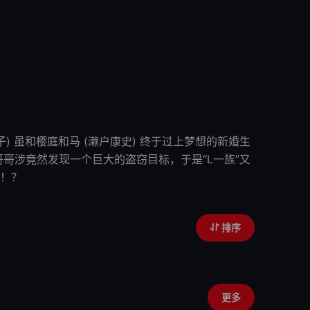
子) 虽和樱庭和马 (濑户康史) 终于过上梦想的新婚生
哥涉竟然发现一个巨大的盗窃目标，于是“L一族”又
！？
排序
更多