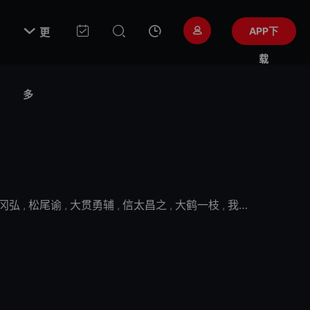

APP下
更
载
多
冈弘
,
松尾谕
,
大贯勇辅
,
信太昌之
,
大鹤一枝
,
我修院达也
,
磨