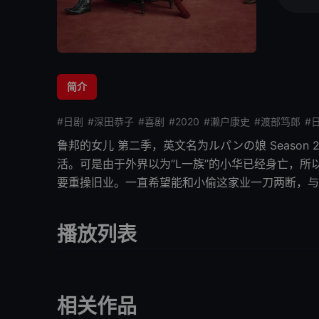
简介
#日剧
#深田恭子
#喜剧
#2020
#濑户康史
#渡部笃郎
#
鲁邦的女儿 第二季
，英文名为ルパンの娘 Season
活。可是由于外界以为“L一族”的小华已经身亡，所
要重操旧业。一直希望能和小偷这家业一刀两断，与
播放列表
相关作品