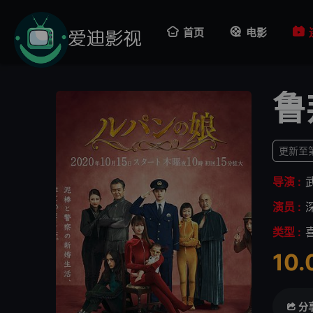
首页
电影
鲁
更新至
导演 :
演员 :
类型 :
10.
很
分