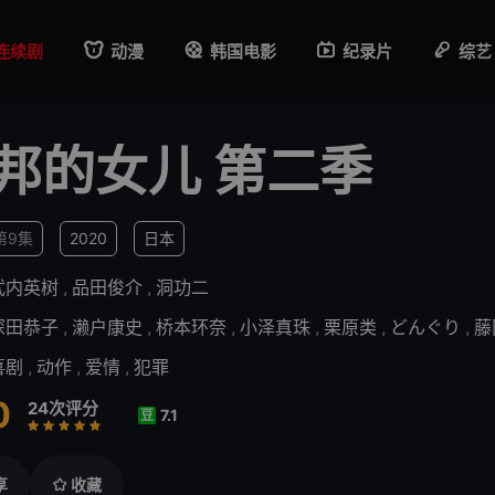
连续剧
动漫
韩国电影
纪录片
综艺
邦的女儿 第二季
第9集
2020
日本
武内英树
,
品田俊介
,
洞功二
深田恭子
,
濑户康史
,
桥本环奈
,
小泽真珠
,
栗原类
,
どんぐり
,
藤
喜剧
,
动作
,
爱情
,
犯罪
0
24次评分
7.1
豆
差
较差
还行
推荐
力荐
享
收藏