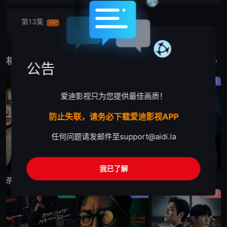
第13集
第14集
VIP
VIP
相关作品
更多
公告
剧情
剧情
剧情
爱迪影视只为您提供最佳画质！
防止失联，请务必下载爱迪影视APP
任何问题请发邮件至
support@aidi.la
更新至第6集
已完结
更新至第10集
我已了解
杀人者的购物中心2
秘密关系
婚姻之后
剧情
剧情
剧情