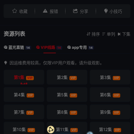




收藏
报错
分享
小技巧
资源列表
排序
单列
下集



蓝光直链
VIP线路
app专用



14
14
14
因运维费用较高，仅限VIP用户观看，请升级观影。
第1集
第2集
第3集
VIP
VIP
VIP
第4集
第5集
第6集
VIP
VIP
VIP
第7集
第8集
第9集
VIP
VIP
VIP
第10集
第11集
第12集
VIP
VIP
VIP