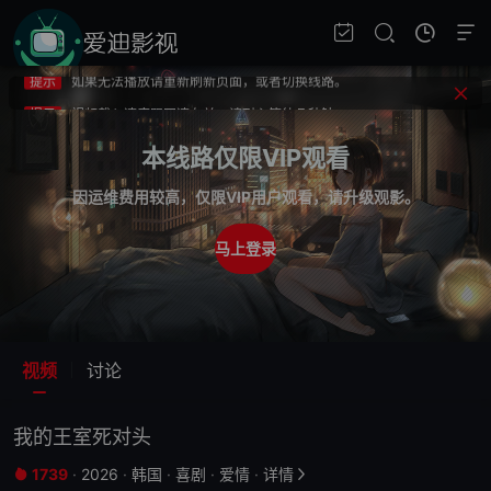
提示
不要轻易相信视频中的广告，谨防上当受骗!
提示
如果无法播放请重新刷新页面，或者切换线路。
提示
视频载入速度跟网速有关，请耐心等待几秒钟。
提示
不要轻易相信视频中的广告，谨防上当受骗!
本线路仅限VIP观看
因运维费用较高，仅限VIP用户观看，请升级观影。
马上登录
视频
讨论
我的王室死对头
1739
·
2026
·
韩国
·
喜剧
·
爱情
·
详情

