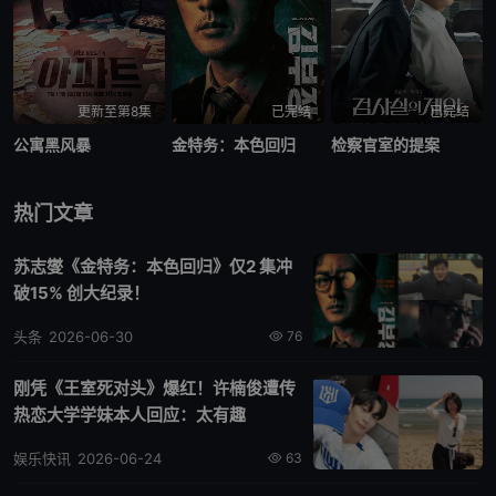
更新至第8集
已完结
已完结
公寓黑风暴
金特务：本色回归
检察官室的提案
热门文章
苏志燮《金特务：本色回归》仅2 集冲
破15% 创大纪录！
头条
2026-06-30
76
刚凭《王室死对头》爆红！许楠俊遭传
热恋大学学妹本人回应：太有趣
娱乐快讯
2026-06-24
63