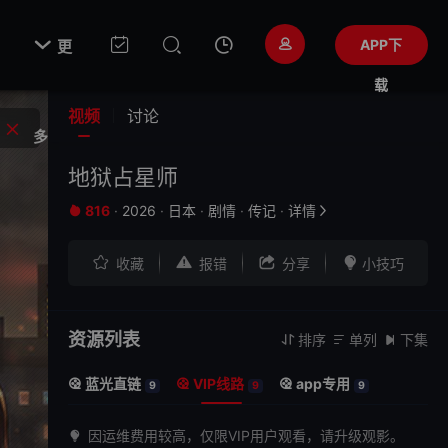

APP下
更
载
视频
讨论
多
地狱占星师
816
·
2026
·
日本
·
剧情
·
传记
·
详情






收藏
报错
分享
小技巧
资源列表
排序
单列
下集



蓝光直链
VIP线路
app专用



9
9
9
因运维费用较高，仅限VIP用户观看，请升级观影。