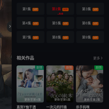
第1集
第2集
第3集
VIP
VIP
VIP
第4集
第5集
第6集
VIP
VIP
VIP

第7集
第8集
第9集
VIP
VIP
VIP
相关作品
更多
剧情
剧情
剧情
更新至第4集
更新至第5集
更新至第2集
直到T恤干透
一次元的扦插
杀手妈咪