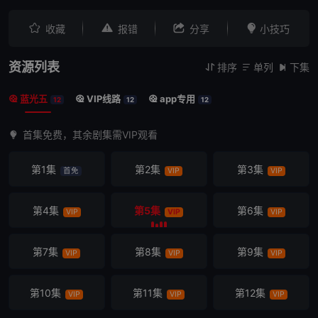




收藏
报错
分享
小技巧
资源列表
排序
单列
下集



蓝光五
VIP线路
app专用



12
12
12
首集免费，其余剧集需VIP观看
第1集
第2集
第3集
首免
VIP
VIP
第4集
第5集
第6集
VIP
VIP
VIP
第7集
第8集
第9集
VIP
VIP
VIP
第10集
第11集
第12集
VIP
VIP
VIP