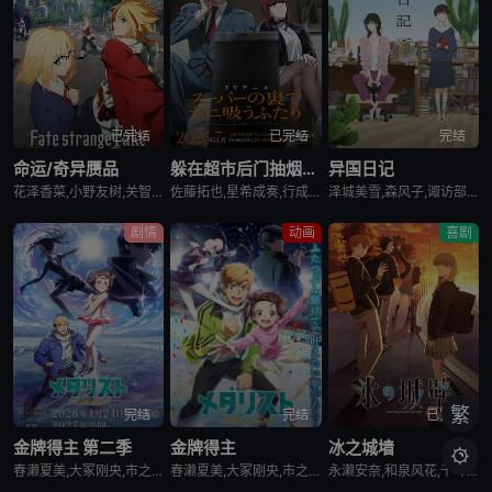
已完结
已完结
完结
命运/奇异赝品
躲在超市后门抽烟的两人
异国日记
花泽香菜,小野友树,关智一,诸星堇,小林优,Lynn,小西克幸,内田真礼,森久保祥太郎,羽多野涉,松冈祯丞,堀内贤雄,古贺葵,橘龙丸,浪川大辅,榎木淳弥,咲野俊介
佐藤拓也,星希成奏,行成桃姬,丰口惠美,安田陆矢,日笠阳子,高桥伸也
泽城美雪,森风子,诹访部顺一,诸星堇,松井惠理子,近藤隆,大原沙耶香
剧情
动画
喜剧
繁
完结
完结
已完结
金牌得主 第二季
金牌得主
冰之城墙

春濑夏美,大冢刚央,市之濑加那,内田雄马,小市真琴,坂泰斗,阿部菜摘子,伊藤舞音,长绳麻理亚,田中美海,远野光,田中贵子,夏吉优子,山村响,蓝原琴美,茅野爱衣
春濑夏美,大冢刚央,市之濑加那,内田雄马
永濑安奈,和泉风花,千叶翔也,猪股慧士,新福樱,小林千晃,鬼头明里,波多野翔,川井田夏海