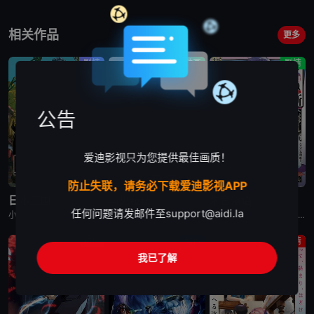
相关作品
更多
剧情
动画
剧情
公告
爱迪影视只为您提供最佳画质！
已完结
更新至第2集
已完结
防止失联，请务必下载爱迪影视APP
日本三国
再见菈菈
朱音落语
任何问题请发邮件至
support@aidi.la
小野贤章,福山润,濑户麻沙美,山路和弘,中村悠一,长嶝高士,木村太飞,潘惠美,津田美波,堀内贤雄
菱川花菜,川石奈奈,深见梨加,村濑步,大野智敬,真殿光昭,住友七绘,寺杣昌纪,津田美波,山本和臣
永濑安奈,江口拓也,高桥李依,福山润,岛崎信长,小林千晃,阿座上洋平,山下诚一郎,盐野瑛久,寺杣昌纪,大塚明夫
动作
动作
剧情
我已了解