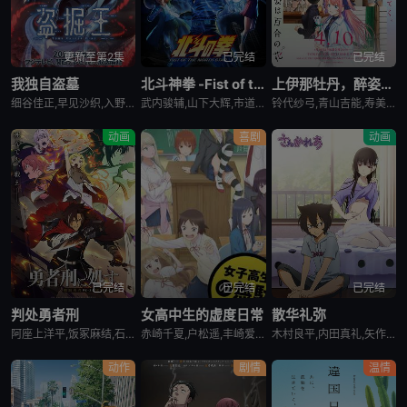
更新至第2集
已完结
已完结
我独自盗墓
北斗神拳 -Fist of the North Star-
上伊那牡丹，醉姿如百合
细谷佳正,早见沙织,入野自由,诹访部顺一
武内骏辅,山下大辉,市道真央
铃代纱弓,青山吉能,寿美菜子,天海由梨奈,富田美忧,河濑茉希
动画
喜剧
动画
已完结
已完结
已完结
判处勇者刑
女高中生的虚度日常
散华礼弥
阿座上洋平,饭冢麻结,石上静香,堀江瞬,土岐隼一,上田燿司,松冈祯丞,福岛润,千叶翔也,日笠阳子,中村悠一,大西沙织
赤崎千夏,户松遥,丰崎爱生,长绳麻理亚,富田美忧,高桥李依,佐藤聪美,市道真央,兴津和幸,上田丽奈,名冢佳织,落合福嗣,松冈祯丞,岛崎信长
木村良平,内田真礼,矢作纱友里,井口裕香,荻野晴朗,石冢运升,西山宏太朗,桑岛法子,岩濑周平,西口杏里沙
动作
剧情
温情