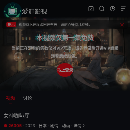
提示
如果无法播放请重新刷新页面，或者切换线路。
提示
视频载入速度跟网速有关，请耐心等待几秒钟。
提示
不要轻易相信视频中的广告，谨防上当受骗!
本视频仅第一集免费
当前正在观看的集数仅对VIP开放，请先登录后开通VIP继续
观看后续剧集。
马上登录
视频
讨论
女神咖啡厅
26305
·
2023
·
日本
·
剧情
·
动画
·
详情

