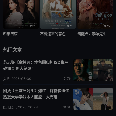
完结
完结
完结
和谐密语
不曾遗忘的暮色
清醒点，泰尔先生
热门文章
苏志燮《金特务：本色回归》仅2 集冲
破15% 创大纪录！
头条
2026-06-30
76
刚凭《王室死对头》爆红！许楠俊遭传
热恋大学学妹本人回应：太有趣
娱乐快讯
2026-06-24
64