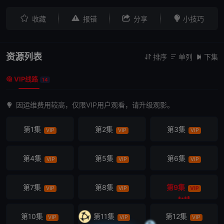




收藏
报错
分享
小技巧
资源列表
排序
单列
下集



VIP线路

14
因运维费用较高，仅限VIP用户观看，请升级观影。
第1集
第2集
第3集
VIP
VIP
VIP
第4集
第5集
第6集
VIP
VIP
VIP
第7集
第8集
第9集
VIP
VIP
VIP
第10集
第11集
第12集
VIP
VIP
VIP