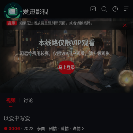
提示
不要轻易相信视频中的广告，谨防上当受骗!
提示
如果无法播放请重新刷新页面，或者切换线路。
提示
视频载入速度跟网速有关，请耐心等待几秒钟。
提示
不要轻易相信视频中的广告，谨防上当受骗!
本线路仅限VIP观看
因运维费用较高，仅限VIP用户观看，请升级观影。
马上登录
视频
讨论
以爱书写爱
3006
·
2022
·
泰国
·
剧情
·
爱情
·
详情

