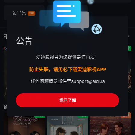
第13集
第14集
VIP
VIP
相关作品
更多
公告
剧情
剧情
爱情
爱迪影视只为您提供最佳画质！
防止失联，请务必下载爱迪影视APP
任何问题请发邮件至
support@aidi.la
更新至第7集
已完结
已完结
我已了解
绘梦婚礼
逐爱
隔世相逢
剧情
剧情
喜剧