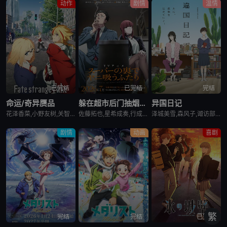
动作
剧情
温情
已完结
已完结
完结
命运/奇异赝品
躲在超市后门抽烟的两人
异国日记
花泽香菜,小野友树,关智一,诸星堇,小林优,Lynn,小西克幸,内田真礼,森久保祥太郎,羽多野涉,松冈祯丞,堀内贤雄,古贺葵,橘龙丸,浪川大辅,榎木淳弥,咲野俊介
佐藤拓也,星希成奏,行成桃姬,丰口惠美,安田陆矢,日笠阳子,高桥伸也
泽城美雪,森风子,诹访部顺一,诸星堇,松井惠理子,近藤隆,大原沙耶香
剧情
动画
喜剧
繁
完结
完结
已完结