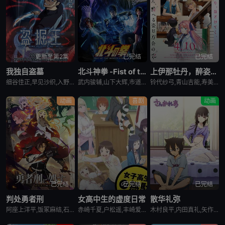
更新至第2集
已完结
已完结
我独自盗墓
北斗神拳 -Fist of the North Star-
上伊那牡丹，醉姿如百合
细谷佳正,早见沙织,入野自由,诹访部顺一
武内骏辅,山下大辉,市道真央
铃代纱弓,青山吉能,寿美菜子,天海由梨奈,富田美忧,河濑茉希
动画
喜剧
动画
已完结
已完结
已完结
判处勇者刑
女高中生的虚度日常
散华礼弥
阿座上洋平,饭冢麻结,石上静香,堀江瞬,土岐隼一,上田燿司,松冈祯丞,福岛润,千叶翔也,日笠阳子,中村悠一,大西沙织
赤崎千夏,户松遥,丰崎爱生,长绳麻理亚,富田美忧,高桥李依,佐藤聪美,市道真央,兴津和幸,上田丽奈,名冢佳织,落合福嗣,松冈祯丞,岛崎信长
木村良平,内田真礼,矢作纱友里,井口裕香,荻野晴朗,石冢运升,西山宏太朗,桑岛法子,岩濑周平,西口杏里沙