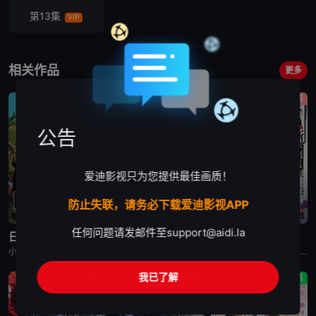
第13集
VIP
相关作品
更多
剧情
动画
剧情
公告
爱迪影视只为您提供最佳画质！
防止失联，请务必下载爱迪影视APP
已完结
更新至第2集
已完结
任何问题请发邮件至
support@aidi.la
日本三国
再见菈菈
朱音落语
小野贤章,福山润,濑户麻沙美,山路和弘,中村悠一,长嶝高士,木村太飞,潘惠美,津田美波,堀内贤雄
菱川花菜,川石奈奈,深见梨加,村濑步,大野智敬,真殿光昭,住友七绘,寺杣昌纪,津田美波,山本和臣
永濑安奈,江口拓也,高桥李依,福山润,岛崎信长,小林千晃,阿座上洋平,山下诚一郎,盐野瑛久,寺杣昌纪,大塚明夫
我已了解
动作
动作
剧情