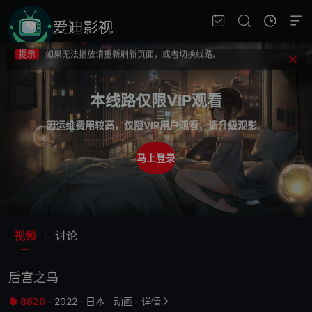
提示
不要轻易相信视频中的广告，谨防上当受骗!
提示
如果无法播放请重新刷新页面，或者切换线路。
提示
视频载入速度跟网速有关，请耐心等待几秒钟。
提示
不要轻易相信视频中的广告，谨防上当受骗!
本线路仅限VIP观看
因运维费用较高，仅限VIP用户观看，请升级观影。
马上登录
视频
讨论
后宫之乌
8820
·
2022
·
日本
·
动画
·
详情

