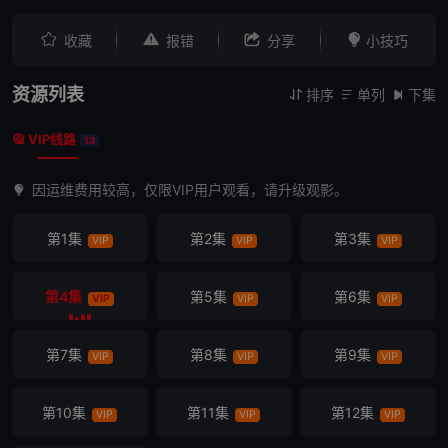




收藏
报错
分享
小技巧
资源列表
排序
单列
下集



VIP线路

13
因运维费用较高，仅限VIP用户观看，请升级观影。
第1集
第2集
第3集
VIP
VIP
VIP
第4集
第5集
第6集
VIP
VIP
VIP
第7集
第8集
第9集
VIP
VIP
VIP
第10集
第11集
第12集
VIP
VIP
VIP