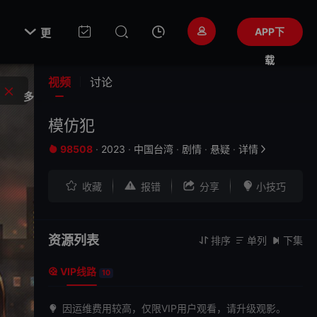

APP下
更
载
视频
讨论
多
模仿犯
98508
·
2023
·
中国台湾
·
剧情
·
悬疑
·
详情






收藏
报错
分享
小技巧
资源列表
排序
单列
下集



VIP线路

10
因运维费用较高，仅限VIP用户观看，请升级观影。