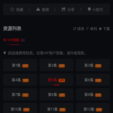




收藏
报错
分享
小技巧
资源列表
排序
单列
下集



VIP线路

22
因运维费用较高，仅限VIP用户观看，请升级观影。
第1集
第2集
第3集
VIP
VIP
VIP
第4集
第5集
第6集
VIP
VIP
VIP
第7集
第8集
第9集
VIP
VIP
VIP
第10集
第11集
第12集
VIP
VIP
VIP