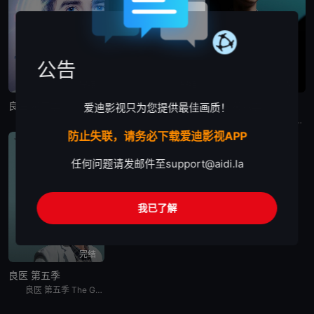
公告
完结
完结
完结
良医 第二季
良医 第一季
良医 第六季
爱迪影视只为您提供最佳画质！
良医 第二季 The Good Doctor Season 2改编自朴才范执笔之同名韩国电视剧，由大卫·萧尔开发，在ABC播出的美国医学电视剧。本剧由ABC工作室与索尼影业电视共同制作，韩裔男星金
良医 第一季英文名为The Good Doctor Season 1，是2017年美剧。《豪斯医生House》主创DavidShore联同DanielDaeKim开发ABC医务剧《好医生TheGoodDoctor》，根据韩剧所改篇的《好医生》由DavidShore编剧，讲述一个年轻﹑
美剧良医 第六季 The Good Doctor Season 6。ABC续订弗莱迪·海默主演《良医》第6季。
防止失联，请务必下载爱迪影视APP
美剧
任何问题请发邮件至
support@aidi.la
我已了解
完结
良医 第五季
良医 第五季 The Good Doctor Season 5是2021年剧情美剧。Dr. Shaun Murphy (Freddie Highmore), a young surgeon wit