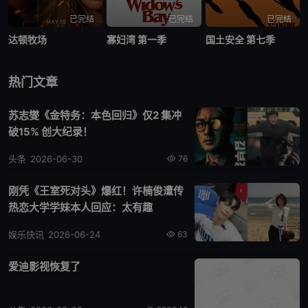
已完结
已完结
已完结
达顿牧场
寡妇湾 第一季
国土安全 第七季
热门文章
苏志燮《金特务：本色回归》仅2 集冲
破15% 创大纪录！
头条
2026-06-30
76
刚凭《王室死对头》爆红！许楠俊遭传
热恋大学学妹本人回应：太有趣
娱乐快讯
2026-06-24
63
爱迪影视恢复了