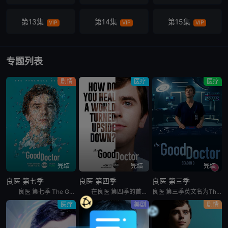
第13集
第14集
第15集
VIP
VIP
VIP
第16集
第17集
第18集
VIP
VIP
VIP
专题列表
第19集
第20集
第21集
剧情
医疗
医疗
VIP
VIP
VIP
第22集
VIP
完结
完结
完结
良医 第七季
良医 第四季
良医 第三季
良医 第七季 The Good Doctor Season 7是2024年剧情美剧。《良医 第七季》讲述的是：年轻外科医生肖恩·墨菲（弗莱迪·海默 Freddie Highmore 饰）患有自闭症
在良医 第四季的首播集中，疾病大流行已延烧数月，剧集将透过尚恩墨非的观点，阐述全球医务人员正面对的挫败感，令人喘不过气的不确定性、危险和失败。
良医 第三季英文名为The Good Doctor Season 3，是2019年上映的美剧。ABC正式续订#The Good Doctor##良医#第三季！
医疗
美剧
剧情