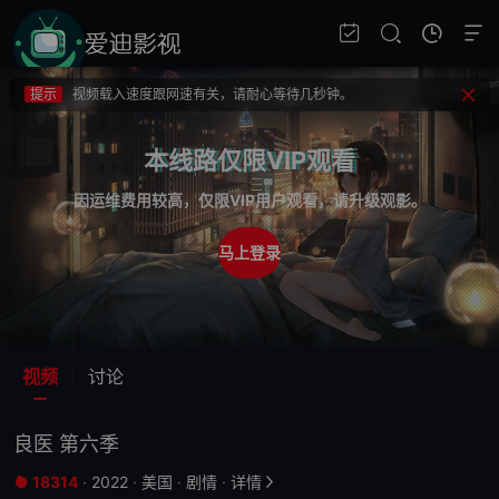
提示
不要轻易相信视频中的广告，谨防上当受骗!
提示
如果无法播放请重新刷新页面，或者切换线路。
提示
视频载入速度跟网速有关，请耐心等待几秒钟。
提示
不要轻易相信视频中的广告，谨防上当受骗!
本线路仅限VIP观看
因运维费用较高，仅限VIP用户观看，请升级观影。
马上登录
视频
讨论
良医 第六季
18314
·
2022
·
美国
·
剧情
·
详情

