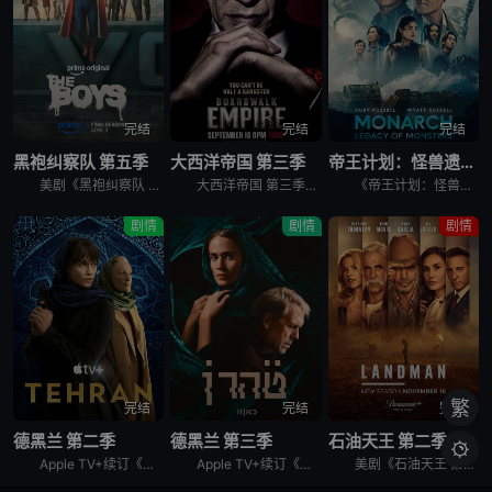
完结
完结
完结
黑袍纠察队 第五季
大西洋帝国 第三季
帝王计划：怪兽遗产 第二季
美剧《黑袍纠察队 第五季》讲述了，这是祖国人的世界，完全受制于他反复无常、自大狂妄的意志。休伊、母乳和法兰奇被囚禁在一个“自由营”里。星光努力组织抵抗，对抗压倒性的超级英雄力量。喜美子下落不明。但
大西洋帝国 第三季英文名为Boardwalk Empire Season 3，屡获殊荣的《大西洋帝国》（Boardwalk Empire）第三季将于北京时间9月17日播出，本季为12集。 &nbs
《帝王计划：怪兽遗产 第二季》讲述了，泰坦X并非普通的怪兽，它本身就是一场活生生的灾难。当它巨大的、散发着生物光辉的身躯冲破海面时，整个世界仿佛都屏住了呼吸。在第二季中，泰坦X成为了谜团的核心——
剧情
剧情
剧情
繁
完结
完结
完结
德黑兰 第二季
德黑兰 第三季
石油天王 第二季

Apple TV+续订《德黑兰》第二季。
Apple TV+续订《德黑兰》第三季，休·劳瑞加盟。
美剧《石油天王 第二季》，Paramount+续订第二季。