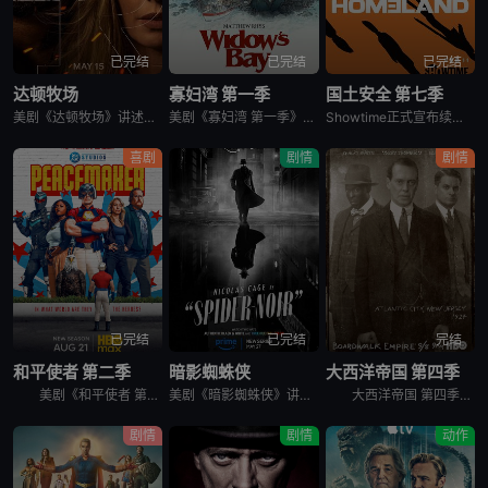
已完结
已完结
已完结
达顿牧场
寡妇湾 第一季
国土安全 第七季
美剧《达顿牧场》讲述了，抛开《黄石》时期经历的阴影，Beth和Rip努力共筑未来，但他们遭遇了残酷的新现实，以及一家不择手段、只为保住自己帝国的无情敌对牧场。在南得克萨斯州，血脉之深远胜于一切，宽恕转
美剧《寡妇湾 第一季》讲述了，新英格兰外海40英里处的寡妇湾，终年被迷雾笼罩。这里流传着百年前的海难传说，所有出海的渔民葬身深海，只留下满岛寡妇与一道血色诅咒。新任市长汤姆·洛夫蒂斯决心振兴衰败的小镇
Showtime正式宣布续订《国土安全》第7季。
喜剧
剧情
剧情
已完结
已完结
完结
和平使者 第二季
暗影蜘蛛侠
大西洋帝国 第四季
美剧《和平使者 第二季》英文名为：Peacemaker Season 2。和平使者的正义联盟面试似乎不太顺利，同时他和朋友们面对着天眼局的威胁，必须比以往更加团结。
美剧《暗影蜘蛛侠》讲述了，私家侦探本·莱利接下了几个看似简单的案子…结果却被黑帮、怪物和一个神秘的蛇蝎美人卷入一张阴谋之网，使他不得不再度面对自己曾经的身份：纽约唯一的超级英雄&quot;蜘蛛&quo
大西洋帝国 第四季英文名为Boardwalk Empire Season 4，在第三季播出三集后，《大西洋帝国 Boardwalk Empire》得到了HBO台新季即第四季的预订。 &nbsp;
剧情
剧情
动作