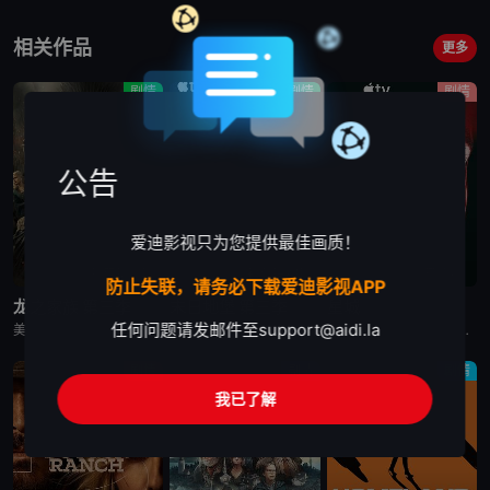
相关作品
更多
剧情
剧情
剧情
公告
爱迪影视只为您提供最佳画质！
更新至第7集
更新至第4集
已完结
防止失联，请务必下载爱迪影视APP
龙之家族 第三季
末日地堡 第三季
星城
任何问题请发邮件至
support@aidi.la
美剧《龙之家族 第三季》，铁王座面前，绝无怜悯。
美剧《末日地堡 第三季》又名：羊毛战记,羊毛记,Silo Season 3，讲述了：当下，Juliette Nichols在被迫接受“净化”后幸存下来，但记忆却已丧失，而地堡正从叛乱中恢复，并面临着新
美剧《星城》为太空竞赛题材剧《为全人类》的衍生剧，是同一设定下的全新篇章。《星城》将我们带回太空竞赛另类历史重述的关键时刻——苏联成为首个实现载人登月的国家。但这次，我们将从铁幕后方探索这个故事，展现
剧情
剧情
剧情
我已了解