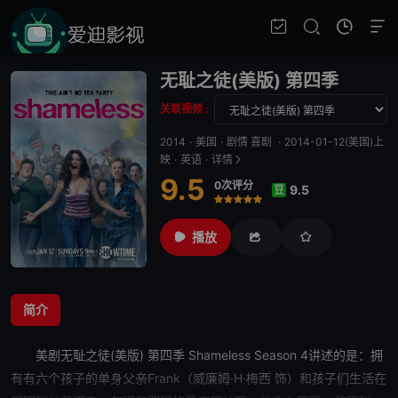
无耻之徒(美版) 第四季
关联视频 :
2014
·
美国
·
剧情 喜剧
·
2014-01-12(美国)上
映
·
英语
·
详情
9.5
0次评分
9.5
豆
很差
较差
还行
推荐
力荐
播放
简介
美剧
无耻之徒(美版) 第四季
Shameless Season 4讲述的是：拥
有有六个孩子的单身父亲Frank（威廉姆·H·梅西 饰）和孩子们生活在