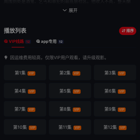
周围到处是酒鬼、乞丐和罪犯的最底层社区。他收入不高，整天酗
酒，根本不管儿女们的死活，不到20岁的大女儿Fiona（埃米·罗森
展开

饰）不得不承担起照顾五个弟妹以及养家糊口的责任。跨过宿醉的父
亲的身体争抢着偷来的早餐；凌晨4点大开着摇滚乐狂欢；纵容
邻居
播放列表
排序
在
他们
的楼梯上做爱；这个热闹非凡的家庭忙碌、自由、无法无天、
VIP线路
app专用
充满冒险。
他们
拥有的不多，但
他们
懂得生活中最重要的是什么。服
12
12
药成瘾、健康状况极度糟糕的Frank回来了。与此同时，Fiona一边全
因运维费用较高，仅限VIP用户观看，请升级观影。
力照顾全家人的生活，一边在「Worldwide Cup」公司工作。Mike
Pratt不仅是她的老板，还是她的情人。另一方面，Fiona试图与
第1集
第2集
第3集
VIP
VIP
VIP
Debbie和Carl取得联系，但这两个孩子已经因为青春期荷尔蒙激增而
陷入深深的烦恼。
第4集
第5集
第6集
VIP
VIP
VIP
第7集
第8集
第9集
VIP
VIP
VIP
第10集
第11集
第12集
VIP
VIP
VIP