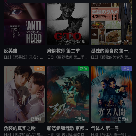
已完结
更新至第1集
已完结
反英雄
麻辣教师 第二季
孤独的美食家 第十一季
日剧《反英雄》又名：ANTI HERO,アンチヒーロー，讲述了：本剧超越了“律政电视剧”的框架，通过长谷川博己饰演的反英雄，向观众传达“正义到底是什么?”“被认为是世上的恶，真的是坏事吗?”，以快速的
日剧《麻辣教师 第二季》又名：GTO 2,GTO 続編，讲述了：故事背景设定在由大型企业出资设立的私立诚进学园。在这个推崇数字化管理、师生评价透明化的“令和教育现场”，52岁的鬼塚英吉将出任班主任。面
日剧《孤独的美食家 第十一季》又名：孤独のグルメ Season11，讲述了：《孤独的美食家》 第11季宣布回归，定档4月3日开播。这也是继2022年10月第10季播出以来，该系列时隔三年半再次推出新一
喜剧
剧情
科幻
已完结
已完结
已完结
伪装的真实之吻
新选组镇魂歌 京都决战篇
气体人 第一号
日剧《伪装的真实之吻》又名：Fake Fact Lips,フェイクファクトリップス，讲述了：四谷良与志藤全自高中时代起便是竞争对手，如今又成为营业部同期。同样优秀的两人，从成绩、运动到情人节巧克力数量
日剧《新选组镇魂歌 京都决战篇》又名：ちるらん 新撰組鎮魂歌 配信ドラマ,ちるらん 新撰組鎮魂歌 京都決戦篇，讲述了：幕末的江户，终日打架斗殴、被称作“刺头”的土方岁三，与近藤勇、山南敬助、冲田总司等
日剧《气体人 第一号》又名：气体人第一号,气体人 第1号,气体人,Human Vapor,ガス人間，讲述了：冈本贤治（小栗旬 饰）是一位停职中的刑警，受命追查造成一连串离奇命案的罪魁祸首。一切始于一位