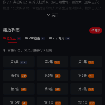
你了
》讲述的是：新婚夫妇菜奈（原田知世饰）和翔太（田中圭饰）
搬进了公寓的新房，
幸福
甜蜜的两人对新生活充满期待。搬家当天公
寓要开居民会，菜奈猜拳输给了翔太，便独自前去参加。
展开

除会长早苗（木村多江饰）、管
理人床岛（竹中直人饰）以外，还有田宫（生濑胜久饰）、黑岛（西
播放列表
排序
野七濑饰）等共十三人参加了居民会。闲聊时，床岛一句“谁都有想
蓝光五
VIP线路
app专用
杀某个人的瞬间”让众人虽有些犹豫但还是纷纷谈论起恨不得他死的
21
21
21
那个人，接着话题就意外地转向了“只要交换杀人目标就不会被抓”。
首集免费，其余剧集需VIP观看
床岛向众人提议，每
个人都公布自己想杀的人。大家觉得只是个游戏，并未多想，就在多
第1集
第2集
第3集
首免
VIP
VIP
余的投票纸上写下了那个人的名字，随后还抽了签。
这一次居民会，拉开了菜奈和翔太深
陷其中的恐怖杀人游戏的序幕……！
第4集
第5集
第6集
VIP
VIP
VIP
第7集
第8集
第9集
VIP
VIP
VIP
第10集
第11集
第12集
VIP
VIP
VIP