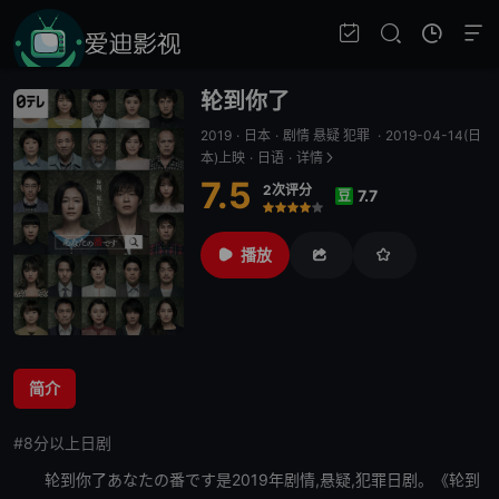
轮到你了
2019
·
日本
·
剧情 悬疑 犯罪
·
2019-04-14(日
本)上映
·
日语
·
详情
7.5
2次评分
7.7
豆
很差
较差
还行
推荐
力荐
播放
简介
#8分以上日剧
轮到你了
あなたの番です是2019年剧情,悬疑,犯罪日剧。《
轮到