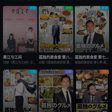
剧情
剧情
美食
已完结
已完结
已完结
黑江与江间
孤独的美食家 第八季
孤独的美食家 第七季
日剧《黑江与江间》又名：黑江间,克洛伊与艾玛,克洛伊玛,克萝埃艾玛,クロエマ，讲述了：故事围绕着同时失去工作、恋人和住所的30岁女性艾玛展开。她在落魄之际偶遇神秘资产家克洛伊，两人随即在后者的豪宅中开
日剧《孤独的美食家 第八季》将围绕“勿忘初心”，挑战甜点特辑和美食剪辑等全新的主题，一定会让你大吃一惊。另外，那些藏在名不见经传的街头巷尾的美食也不容错过。备受瞩目的第一集将从那个热闹的地方启程。前所
孤独的美食家 第七季 孤独のグルメ Season7是2018上映的剧情日剧。2012年1月，深夜开始悄悄播放的“孤独的美食家”终于迎来第7季了！众所周知，上季season 6从大阪的味道开始播出，但这次season 7重返初心，并开始与市井中不为人知的奇妙美食相遇。在“孤独的
日剧
日剧
日剧