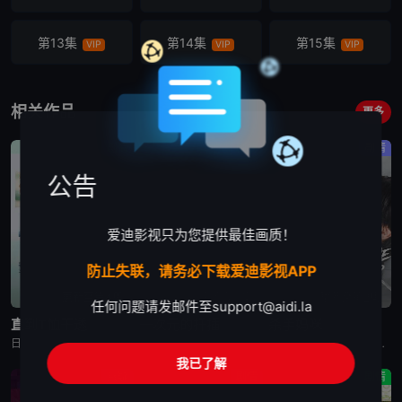
第13集
第14集
第15集
VIP
VIP
VIP
第16集
第17集
第18集
VIP
VIP
VIP
相关作品
更多
第19集
第20集
SP
剧情
剧情
剧情
VIP
VIP
VIP
公告
爱迪影视只为您提供最佳画质！
防止失联，请务必下载爱迪影视APP
更新至第4集
更新至第5集
更新至第2集
任何问题请发邮件至
support@aidi.la
直到T恤干透
一次元的扦插
杀手妈咪
日剧《直到T恤干透》又名：直到T恤干了为止(台),T恤晾干为止,T恤渐干,Until the T-Shirt Dries,Ｔシャツが乾くまで，讲述了：40岁的杂志编辑咲子（苍井优 饰）原本深信自己拥有
日剧《一次元的扦插》又名：一次元的紫阳花,Labyrinth of Hortensia and the Minotaur,一次元の挿し木，讲述了：遗传学研究室的博士生七濑悠（山田凉介 饰）一直无法走出
日剧《杀手妈咪》又名：主妇杀手,有夫之妇杀手,Married Woman Killer,A Bona Fide Killer,유부녀 킬러，讲述了：改编自同名漫画。35岁的俞宝娜过着相夫教子的普通生活
我已了解
悬疑
剧情
剧情