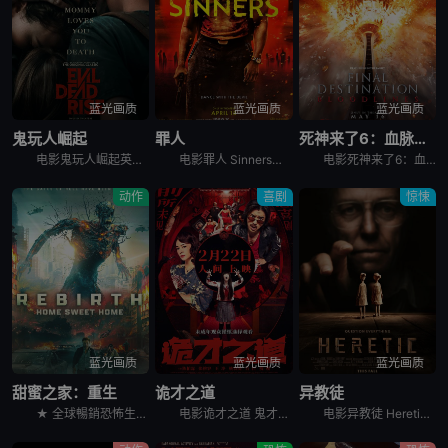
蓝光画质
蓝光画质
蓝光画质
鬼玩人崛起
罪人
死神来了6：血脉诅咒
电影鬼玩人崛起英文名Evil Dead Rise，讲述了：一对感情疏离的姐妹终于重聚，姐姐艾莉（阿丽莎·萨瑟兰 Alyssa Sutherland 饰）意外被恶魔附体，妹妹贝丝（莉莉·沙利文 Li
电影罪人 Sinners讲述的是：双胞胎兄弟（迈克尔·B·乔丹 Michael B. Jordan 饰）试图摆脱不愉快的过往，回到家乡想重新开始，但却发现更为恐怖的邪恶势力正等待着他们的回归……
电影死神来了6：血脉诅咒讲述了，大学生史蒂芬妮（凯特琳·桑塔·胡安娜 Kaitlyn Santa Juana 饰）饱受反复出现的暴力恶梦所困扰，于是决定回到家乡，寻找唯一可能打破这个循环的人，并拯
动作
喜剧
惊悚
蓝光画质
蓝光画质
蓝光画质
甜蜜之家：重生
诡才之道
异教徒
★ 全球暢銷恐怖生存電玩改編首搬大銀幕！ &nbsp; &nbsp; &nbsp; &nbsp; &nbsp; &nbsp; &nbsp; &nbsp; &nbsp; &nbsp; &nbsp;
电影诡才之道 鬼才之道讲述的是：所有人都只关心闹鬼吓不吓人，却没人关心鬼闹得累不累。在著名闹鬼圣地“旺来温泉大饭店”414号房里，过气女鬼天后「凯萨琳」（张榕容 饰）和三流阴间经纪人「Makoto
电影异教徒 Heretic讲述了两名女传教士被引诱到一个古怪危险的男人家里，试图改变他的信仰，开启了一场猫捉老鼠的游戏。