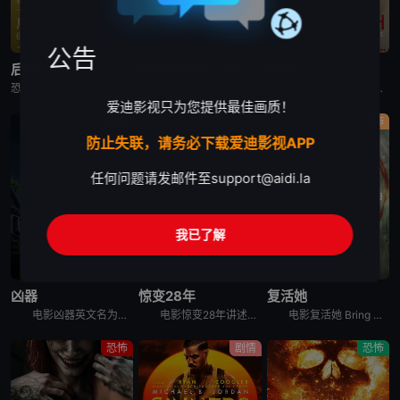
高清中字
蓝光画质
蓝光画质
公告
后室
惊变28年2：白骨圣殿
狗牙
恐怖片《后室》又名：后室(电影版),边缘空间：电影,嚇房(港),嚇房(戏院独家加长版),Backrooms: Everything Must Go Edition w,Bonus Footage,Ba
电影《惊变28年2：白骨圣殿》讲述了：末日丧钟再度敲响，带领观众直视人性毁灭的炼狱，感染者的威胁和幸存人类的邪恶。
本片讲述了一个与世隔绝的奇怪家庭。家庭成员由一对父母和大儿子、两个女儿组成，一家五口终日生活在一座隐秘的大宅子里。三个孩子自小被父亲隔离于此，他们不能接触除父母外的人，对高墙之外的世界几乎一无所知
爱迪影视只为您提供最佳画质！
剧情
科幻
恐怖
防止失联，请务必下载爱迪影视APP
任何问题请发邮件至
support@aidi.la
我已了解
蓝光画质
蓝光画质
蓝光画质
凶器
惊变28年
复活她
电影凶器英文名为Weapons，讲述了：同一个晚上的同一个时间，同一个班级里的所有小孩，都神秘地失踪了，除了一个小孩。整个小镇都开始怀疑，究竟是谁或背后有什么原因，导致这些小孩都不见了？
电影惊变28年讲述的是：经历病毒浩劫的幸存者们在远离城市的地方建立了新的聚集区，平静的生活却在28年后被再次打破。更加致命的病毒变异，日渐扭曲的人性与欲望，人类的命运将会何去何从？影片为《惊变28
电影复活她 Bring Her Back讲述的是：一对兄妹在他们新寄养母亲的偏远住所中，发现了一个可怕的仪式。
恐怖
剧情
恐怖