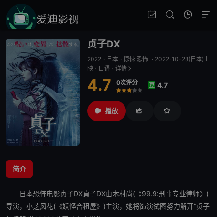
贞子DX
2022
·
日本
·
惊悚 恐怖
·
2022-10-28(日本)上
映
·
日语
·
详情
4.7
0次评分
4.7
豆
很差
较差
还行
推荐
力荐
播放
简介
日本恐怖电影
贞子DX
貞子DX由木村尚(《99.9:刑事专业律师》)
导演，小芝风花(《妖怪合租屋》)主演，她将饰演试图努力解开“贞子