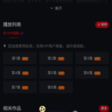
此相互吸引着。某天早上，浩一不幸发生意外，儘管事后顺利活了下
来，班上同学却渐渐开始忘记他的存在……
展开

播放列表
排序
VIP线路
8
因运维费用较高，仅限VIP用户观看，请升级观影。
第1集
第2集
第3集
VIP
VIP
VIP
第4集
第5集
第6集
VIP
VIP
VIP
第7集
第8集
VIP
VIP
相关作品
更多