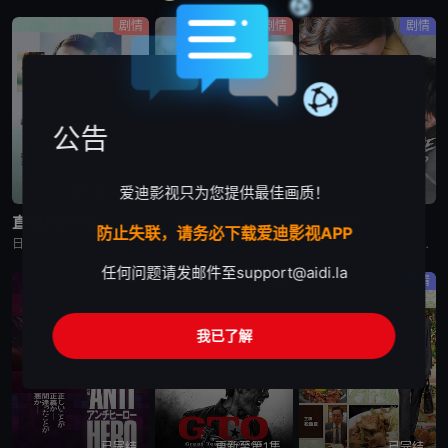
剧情
剧情
剧情
公告
爱迪影视只为您提供最佳画质！
更新至第4集
更新至第5集
更新至第2集
直到T恤干透
一次元的扦插
杀手妈咪
防止失联，请务必下载爱迪影视APP
日剧《直到T恤干透》又名：直到T恤干了为止(台),T恤晾干为止,T恤渐干,Until the T-Shirt Dries,Ｔシャツが乾くまで，讲述了：40岁的杂志编辑咲子（苍井优 饰）原本深信自己拥有
日剧《一次元的扦插》又名：一次元的紫阳花,Labyrinth of Hortensia and the Minotaur,一次元の挿し木，讲述了：遗传学研究室的博士生七濑悠（山田凉介 饰）一直无法走出
日剧《杀手妈咪》又名：主妇杀手,有夫之妇杀手,Married Woman Killer,A Bona Fide Killer,유부녀 킬러，讲述了：改编自同名漫画。35岁的俞宝娜过着相夫教子的普通生活
任何问题请发邮件至
support@aidi.la
悬疑
剧情
剧情
我已了解
已完结
更新至第1集
已完结