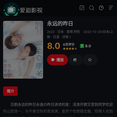
永远的昨日
2022
·
日本
·
爱情 同性
·
2022-10-20(日本)上
映
·
日语
·
详情
8.0
0次评分
8.0
豆
很差
较差
还行
推荐
力荐
播放
简介
日剧
永远的昨日
永遠の昨日讲述的是：活泼开朗又受到同学欢迎
的山田浩一，与不善交际的青海满，虽然个性南辕北辙，但两人也因