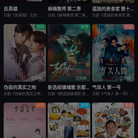
反英雄
麻辣教师 第二季
孤独的美食家 第十一季
日剧《反英雄》又名：ANTI HERO,アンチヒーロー，讲述了：本剧超越了“律政电视剧”的框架，通过长谷川博己饰演的反英雄，向观众传达“正义到底是什么?”“被认为是世上的恶，真的是坏事吗?”，以快速的
日剧《麻辣教师 第二季》又名：GTO 2,GTO 続編，讲述了：故事背景设定在由大型企业出资设立的私立诚进学园。在这个推崇数字化管理、师生评价透明化的“令和教育现场”，52岁的鬼塚英吉将出任班主任。面
日剧《孤独的美食家 第十一季》又名：孤独のグルメ Season11，讲述了：《孤独的美食家》 第11季宣布回归，定档4月3日开播。这也是继2022年10月第10季播出以来，该系列时隔三年半再次推出新一
喜剧
剧情
科幻
已完结
已完结
已完结
伪装的真实之吻
新选组镇魂歌 京都决战篇
气体人 第一号
日剧《伪装的真实之吻》又名：Fake Fact Lips,フェイクファクトリップス，讲述了：四谷良与志藤全自高中时代起便是竞争对手，如今又成为营业部同期。同样优秀的两人，从成绩、运动到情人节巧克力数量
日剧《新选组镇魂歌 京都决战篇》又名：ちるらん 新撰組鎮魂歌 配信ドラマ,ちるらん 新撰組鎮魂歌 京都決戦篇，讲述了：幕末的江户，终日打架斗殴、被称作“刺头”的土方岁三，与近藤勇、山南敬助、冲田总司等
日剧《气体人 第一号》又名：气体人第一号,气体人 第1号,气体人,Human Vapor,ガス人間，讲述了：冈本贤治（小栗旬 饰）是一位停职中的刑警，受命追查造成一连串离奇命案的罪魁祸首。一切始于一位
剧情
剧情
美食