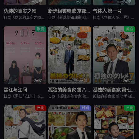
已完结
已完结
已完结
伪装的真实之吻
新选组镇魂歌 京都决战篇
气体人 第一号
日剧《伪装的真实之吻》又名：Fake Fact Lips,フェイクファクトリップス，讲述了：四谷良与志藤全自高中时代起便是竞争对手，如今又成为营业部同期。同样优秀的两人，从成绩、运动到情人节巧克力数量
日剧《新选组镇魂歌 京都决战篇》又名：ちるらん 新撰組鎮魂歌 配信ドラマ,ちるらん 新撰組鎮魂歌 京都決戦篇，讲述了：幕末的江户，终日打架斗殴、被称作“刺头”的土方岁三，与近藤勇、山南敬助、冲田总司等
日剧《气体人 第一号》又名：气体人第一号,气体人 第1号,气体人,Human Vapor,ガス人間，讲述了：冈本贤治（小栗旬 饰）是一位停职中的刑警，受命追查造成一连串离奇命案的罪魁祸首。一切始于一位
剧情
剧情
美食
已完结
已完结
已完结
黑江与江间
孤独的美食家 第八季
孤独的美食家 第七季
日剧《黑江与江间》又名：黑江间,克洛伊与艾玛,克洛伊玛,克萝埃艾玛,クロエマ，讲述了：故事围绕着同时失去工作、恋人和住所的30岁女性艾玛展开。她在落魄之际偶遇神秘资产家克洛伊，两人随即在后者的豪宅中开
日剧《孤独的美食家 第八季》将围绕“勿忘初心”，挑战甜点特辑和美食剪辑等全新的主题，一定会让你大吃一惊。另外，那些藏在名不见经传的街头巷尾的美食也不容错过。备受瞩目的第一集将从那个热闹的地方启程。前所
孤独的美食家 第七季 孤独のグルメ Season7是2018上映的剧情日剧。2012年1月，深夜开始悄悄播放的“孤独的美食家”终于迎来第7季了！众所周知，上季season 6从大阪的味道开始播出，但这次season 7重返初心，并开始与市井中不为人知的奇妙美食相遇。在“孤独的
日剧
日剧
日剧