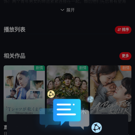
饰）两个青年男女的
命运
紧紧连接在一起。婚后
他们
先后育有望海
（铃木梨央 饰）和陆（高桥来 饰）两个可爱儿女。可就在一场意外
展开

过后，信撒手人寰。悲伤的小春同时打着几份工，辛苦操劳，不得闲
暇，艰难拉扯儿女长大。残酷的
命运
迫使她不得不面对早年抛弃她和
播放列表
排序
父亲另外成家并与自己误会颇深的
母亲
植杉纱千（田中裕子 饰），而
她与植杉家的纠葛还远远不是那么简单。丈夫生前的可疑死因和为了
生计的过度操劳让她的身心承受巨大的负担，医院的诊断书似乎又昭
相关作品
示另一段噩梦旅程的开始。饱经风霜的单身
母亲
，只因“
母亲
”二字沉
更多
甸甸的分量，咬紧牙关艰难前行……
剧情
剧情
剧情
更新至第4集
更新至第5集
更新至第2集
直到T恤干透
一次元的扦插
杀手妈咪
日剧《直到T恤干透》又名：直到T恤干了为止(台),T恤晾干为止,T恤渐干,Until the T-Shirt Dries,Ｔシャツが乾くまで，讲述了：40岁的杂志编辑咲子（苍井优 饰）原本深信自己拥有
日剧《一次元的扦插》又名：一次元的紫阳花,Labyrinth of Hortensia and the Minotaur,一次元の挿し木，讲述了：遗传学研究室的博士生七濑悠（山田凉介 饰）一直无法走出
日剧《杀手妈咪》又名：主妇杀手,有夫之妇杀手,Married Woman Killer,A Bona Fide Killer,유부녀 킬러，讲述了：改编自同名漫画。35岁的俞宝娜过着相夫教子的普通生活