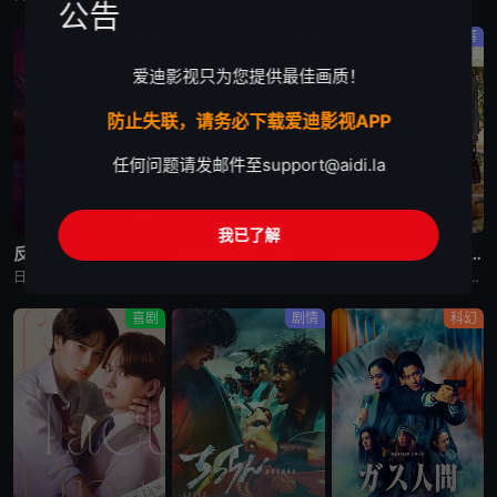
公告
悬疑
剧情
剧情
爱迪影视只为您提供最佳画质！
防止失联，请务必下载爱迪影视APP
任何问题请发邮件至
support@aidi.la
已完结
更新至第1集
已完结
我已了解
反英雄
麻辣教师 第二季
孤独的美食家 第十一季
日剧《反英雄》又名：ANTI HERO,アンチヒーロー，讲述了：本剧超越了“律政电视剧”的框架，通过长谷川博己饰演的反英雄，向观众传达“正义到底是什么?”“被认为是世上的恶，真的是坏事吗?”，以快速的
日剧《麻辣教师 第二季》又名：GTO 2,GTO 続編，讲述了：故事背景设定在由大型企业出资设立的私立诚进学园。在这个推崇数字化管理、师生评价透明化的“令和教育现场”，52岁的鬼塚英吉将出任班主任。面
日剧《孤独的美食家 第十一季》又名：孤独のグルメ Season11，讲述了：《孤独的美食家》 第11季宣布回归，定档4月3日开播。这也是继2022年10月第10季播出以来，该系列时隔三年半再次推出新一
喜剧
剧情
科幻