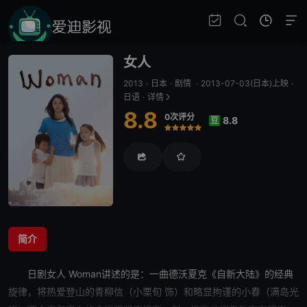
女人
2013
·
日本
·
剧情
·
2013-07-03(日本)上映
·
日语
·
详情
8.8
0次评分
8.8
豆
很差
较差
还行
推荐
力荐
简介
日剧
女人
Woman讲述的是：一曲德沃夏克《自新大陆》的经典
旋律，将热爱登山的青柳信（小栗旬 饰）和略显拘谨的小春（满岛光