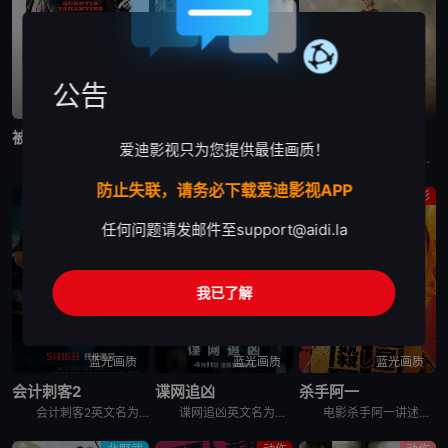
公告
蓝光画质
蓝光画质
蓝光画质
被解救的姜戈
碟中谍8：最终清算
永生守卫2
爱迪影视只为您提供最佳画质！
1858年，美国南北战争前两年。德国赏金猎人金·舒尔茨（克里斯托弗·瓦尔兹 Christoph Waltz饰）从贩奴商人手中买下黑奴姜戈（杰米·福克斯 Jamie Foxx饰），让其重获自由。舒尔
超级人工智能“智体”即将引爆全球核弹危机，把世界推向毁灭边缘。而伊森·亨特（汤姆·克鲁斯 饰）和他的IMF小队在上次行动中遭遇重创，团队濒临分崩离析。虽然伊森已获得关闭“智体”的钥匙，但要彻底消灭
电影永生守卫2 The Old Guard 2讲述的是：安蒂（查理兹·塞隆 饰）与不死军团再度集结，展现前所未有的使命感，誓死保护全世界。布克（马提亚斯·修奈尔 饰）背叛后流亡在外，而琼（吴青芸
防止失联，请务必下载爱迪影视APP
剧情
动作
必看老电影
任何问题请发邮件至
support@aidi.la
我已了解
蓝光画质
蓝光画质
蓝光画质
会计刺客2
谍网追凶
杀手阿一
会计刺客2英文名为The Accountant 2，当一位老友遭到谋杀，只留下一条神秘讯息：“找到那个会计师”，克里斯蒂安·沃尔夫（本·阿弗莱克饰）不得已开始追查此案，并招来了战力惊人的弟弟布莱斯
谍网追凶英文名为The Amateur，查理·海勒（拉米·马雷克 Rami Malek 饰）是美国中央情报局一名才华横溢但性格极其内向的密码破译员，在兰利总部的一间地下办公室工作。当他的妻子萨拉（
电影杀手阿一讲述的是：新宿歌舞伎町的民宿大厦——“流氓公寓”的山口组蜗居点。黑社会组织安生组的老大安生芳雄与情妇及一亿日圆现金失踪后，流氓公寓每天都有黑道人被杀。外界断定这是传说中的杀手“Ichi