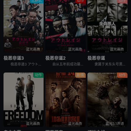
北野武
动作
动作
蓝光画质
蓝光画质
蓝光画质
极恶非道3
极恶非道2
极恶非道
极恶非道3 アウトレイジ最終章，英文名为Outrage: Final Chapter，是2017年上映的日本动作犯罪电影。枪杀刑警片冈后，大友（北野武 饰）在韩国代理人张会长（金田时男 饰）的庇护
自从五年前成功篡位以来，加藤（三浦友和 饰）在石原（加濑亮 饰）的辅佐下带领山王会蹿升为关东最大暴力团，他们以经济利益为主要导向并逐渐将触角伸向政界，一时间风光无限。另一方面，组织内老派干部受到排
隶属于关东头号黑帮组织山王会的池元组头目（国村隼 饰）曾在监狱与小组织村濑组头目（石桥莲司 饰）结为兄弟。山王会野心勃勃，时刻觊觎村濑的地盘和毒品生意。在山王会若头加藤（三浦友和 饰）的授意下，池
动作
剧情
动作
蓝光画质
蓝光画质
蓝光5.1声道