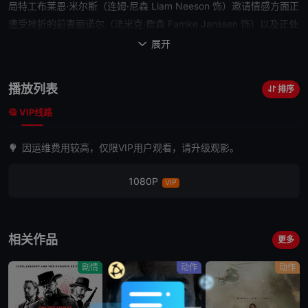
局
特工
布莱恩·米尔斯（连姆·尼森 Liam Neeson 饰）邀请情感方面正
遭受挫折的前妻丽诺尔（法米克·詹森 Famke Janssen 饰）以及正处
在青春期的女儿小金（玛姬·格蕾斯 Maggie Grace 饰）前往伊斯坦
展开

布尔度假。然而，
他们
的快乐假期还没开始，一伙匪徒便盯上了这一
家人。一番激烈的较量过后，布莱恩和丽诺尔沦落敌手，小金则成为
播放列表
排序
最后被追捕的对象。而这一切始于布莱恩当初捣毁阿尔巴尼亚黑帮，
VIP线路
当初埋下的仇恨种子生根发芽，围着一家人带来前所未有的灾难。身
陷囹圄的布莱恩利用身藏的迷你电话指导女儿如何自救求生，而这一
因运维费用较高，仅限VIP用户观看，请升级观影。
边他也想方设法摆脱匪徒的控制。生死攸关，刻不容缓……
1080P
VIP
相关作品
更多
剧情
动作
动作