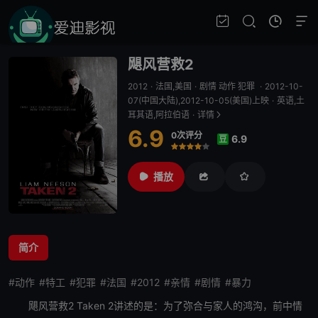
飓风营救2
2012
·
法国,美国
·
剧情 动作 犯罪
·
2012-10-
07(中国大陆),2012-10-05(美国)上映
·
英语,土
耳其语,阿拉伯语
·
详情
6.9
0次评分
6.9
豆
很差
较差
还行
推荐
力荐
播放
简介
#动作
#特工
#犯罪
#法国
#2012
#亲情
#剧情
#暴力
飓风营救2
Taken 2讲述的是：为了弥合与家人的鸿沟，前中情