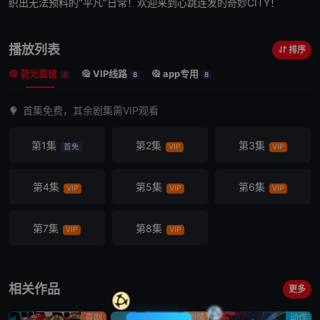
织出无法预料的"平凡"日常！欢迎来到
心跳
连发的奇妙CITY！
播放列表
排序
蓝光直链
VIP线路
app专用
8
8
8
首集免费，其余剧集需VIP观看
第1集
第2集
第3集
首免
VIP
VIP
第4集
第5集
第6集
VIP
VIP
VIP
第7集
第8集
VIP
VIP
相关作品
更多
喜剧
剧情
动作