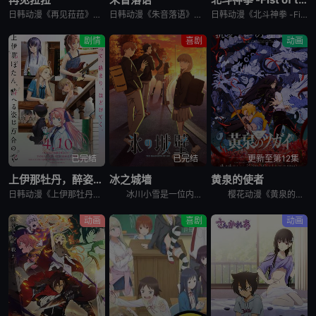
日韩动漫《再见菈菈》又名：Sayonara Lara,再见,劳拉,さよならララ，讲述了：昔々あるところに、ララという人魚のプリンセスがおりました。海の王である父と、姉たちに愛されて、すくすくと育ちまし
日韩动漫《朱音落语》又名：落语朱音,Akane-banashi,あかね噺，讲述了：朱音从小就非常崇拜身为落语家的父亲，经常在门后偷看父亲练习的模样。然而，父亲参加「真打」晋升测验却遭到无情地逐出师门之
日韩动漫《北斗神拳 -Fist of the North Star-》又名：北⽃之拳 -Fist of the North Star-,北斗の拳 -FIST OF THE NORTH STAR-，讲述
剧情
喜剧
动画
已完结
已完结
更新至第12集
上伊那牡丹，醉姿如百合
冰之城墙
黄泉的使者
日韩动漫《上伊那牡丹，醉姿如百合》又名：Kamiina Botan,Yoeru Sugata wa Yuri no Hana,the Drunken Appearance Is a Lily Flow
冰川小雪是一位内向的学生，她总是向外筑起一道高高的心墙，只跟儿时好友安昙美姫互动。有一天，名叫雨宫凑的男孩，没来由地开始试图打进小雪的心房，扰乱了她平静的生活。 孤僻的小雪、受欢迎的美姫、没有边界
樱花动漫《黄泉的使者》讲述了，月落和亚晨是一对双胞胎兄妹，他们在一个与世隔绝的深山小村落里出生，被称为“分隔夜与昼的双子”。他们拥有获得特殊力量的资格，一场围绕他们的双使战斗也随之展开。 &nbs
动画
喜剧
动画