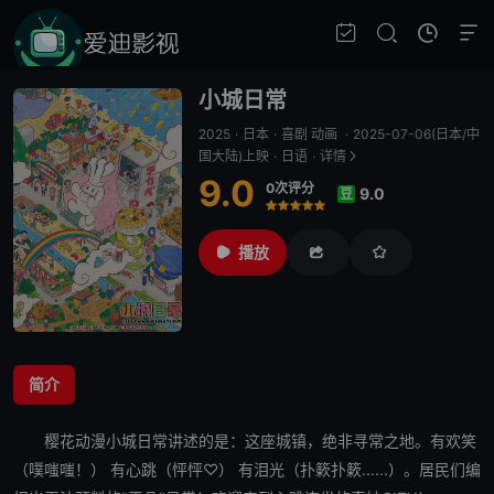
小城日常
2025
·
日本
·
喜剧 动画
·
2025-07-06(日本/中
国大陆)上映
·
日语
·
详情
9.0
0次评分
9.0
豆
很差
较差
还行
推荐
力荐
播放
简介
樱花动漫
小城日常
讲述的是：这座城镇，绝非寻常之地。有欢笑
（噗嗤嗤！） 有
心跳
（怦怦♡） 有泪光（扑簌扑簌......）。居民们编