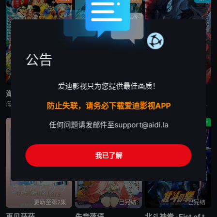
公告
更新至第1171集
已完结
更新至第2集
爱迪影视只为您提供最佳画质！
海贼王
日本三国
我独自盗墓
海贼王是日本动漫。传奇海盗哥尔•D•罗杰在临死前曾留下关于其毕生的财富“OnePiece”的消息，由此引得群雄并起，众海盗们为了这笔传说中的巨额财富展开争夺，各种势力、政权不断交替，整个世界进入了动荡混乱的“大海贼
日韩动漫《日本三国》又名：日本三國，讲述了：令和末期，日本因全球核战影响走向衰败，大量难民涌入，更严重的病毒、大地震、苛政与饥荒接连发生，引发民众暴动，国家体制崩溃，人口锐减至原来的十分之一以下，文明
日韩动漫《我独自盗墓》又名：盗墓王,盗掘王,Tomb Raider King,トウクツオウ,도굴왕，讲述了：2025年，世界各处惊现古墓，获得墓中“宝物”之人便能获得先人的异能，全世界为获得宝物而疯狂
防止失联，请务必下载爱迪影视APP
动画
剧情
动作
任何问题请发邮件至
support@aidi.la
我已了解
更新至第2集
已完结
已完结
再见菈菈
朱音落语
北斗神拳 -Fist of the North Star-