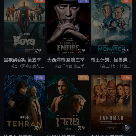
剧情
剧情
动作
完结
完结
完结
黑袍纠察队 第五季
大西洋帝国 第三季
帝王计划：怪兽遗产 第二季
美剧《黑袍纠察队 第五季》讲述了，这是祖国人的世界，完全受制于他反复无常、自大狂妄的意志。休伊、母乳和法兰奇被囚禁在一个“自由营”里。星光努力组织抵抗，对抗压倒性的超级英雄力量。喜美子下落不明。但
大西洋帝国 第三季英文名为Boardwalk Empire Season 3，屡获殊荣的《大西洋帝国》（Boardwalk Empire）第三季将于北京时间9月17日播出，本季为12集。 &nbs
《帝王计划：怪兽遗产 第二季》讲述了，泰坦X并非普通的怪兽，它本身就是一场活生生的灾难。当它巨大的、散发着生物光辉的身躯冲破海面时，整个世界仿佛都屏住了呼吸。在第二季中，泰坦X成为了谜团的核心——
剧情
剧情
剧情
繁
完结
完结
完结