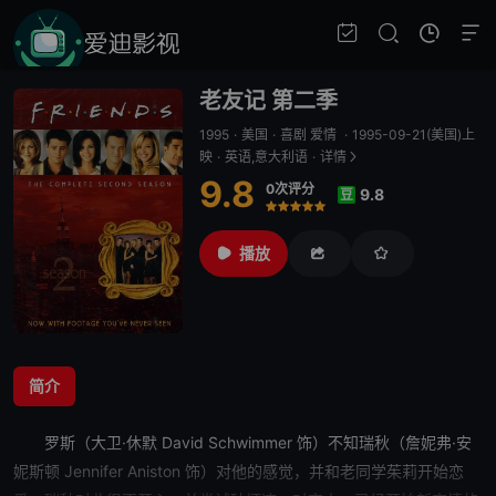
老友记 第二季
1995
·
美国
·
喜剧 爱情
·
1995-09-21(美国)上
映
·
英语,意大利语
·
详情
9.8
0次评分
9.8
豆
很差
较差
还行
推荐
力荐
播放
简介
罗斯（大卫·休默 David Schwimmer 饰）不知瑞秋（詹妮弗·安
妮斯顿 Jennifer Aniston 饰）对他的感觉，并和老同学茱莉开始恋