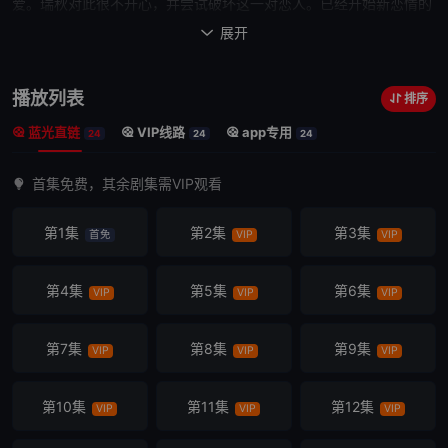
爱。瑞秋对此很不开心，并尝试破坏这一对
恋人
。已经开始新恋情的
瑞秋在一次就酒醉时通过电话留言机跟罗斯表白。让罗斯在瑞秋和茱
展开

莉见无所适从，在钱德勒（马修·派瑞 Matthew Perry 饰）的建议下
罗列两人的优缺点比较决定。但罗斯知道自己真正爱的还是瑞秋，于
播放列表
排序
是很快与茱莉分手。经历重重波折终于和瑞秋重新开始。乔伊（马特·
蓝光直链
VIP线路
app专用
理勃兰 Matt LeBlanc 饰）由于在肥皂剧扮演雷莫瑞医生大获成功，
24
24
24
赚够钱可以住进自己的公寓。菲比（莉莎·库卓 Lisa Kudrow 饰）找
首集免费，其余剧集需VIP观看
到了同父异母的弟弟小弗兰克。莫妮卡（柯特妮·考克斯 Courteney
Cox 饰）也开始与父亲的老朋友理查德交往。但孩子的问题让，一心
第1集
第2集
第3集
首免
VIP
VIP
想要孩...
第4集
第5集
第6集
VIP
VIP
VIP
第7集
第8集
第9集
VIP
VIP
VIP
第10集
第11集
第12集
VIP
VIP
VIP