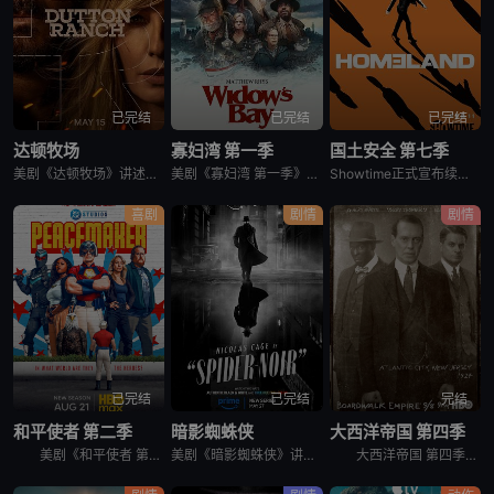
已完结
已完结
已完结
达顿牧场
寡妇湾 第一季
国土安全 第七季
美剧《达顿牧场》讲述了，抛开《黄石》时期经历的阴影，Beth和Rip努力共筑未来，但他们遭遇了残酷的新现实，以及一家不择手段、只为保住自己帝国的无情敌对牧场。在南得克萨斯州，血脉之深远胜于一切，宽恕转
美剧《寡妇湾 第一季》讲述了，新英格兰外海40英里处的寡妇湾，终年被迷雾笼罩。这里流传着百年前的海难传说，所有出海的渔民葬身深海，只留下满岛寡妇与一道血色诅咒。新任市长汤姆·洛夫蒂斯决心振兴衰败的小镇
Showtime正式宣布续订《国土安全》第7季。
喜剧
剧情
剧情
已完结
已完结
完结
和平使者 第二季
暗影蜘蛛侠
大西洋帝国 第四季
美剧《和平使者 第二季》英文名为：Peacemaker Season 2。和平使者的正义联盟面试似乎不太顺利，同时他和朋友们面对着天眼局的威胁，必须比以往更加团结。
美剧《暗影蜘蛛侠》讲述了，私家侦探本·莱利接下了几个看似简单的案子…结果却被黑帮、怪物和一个神秘的蛇蝎美人卷入一张阴谋之网，使他不得不再度面对自己曾经的身份：纽约唯一的超级英雄&quot;蜘蛛&quo
大西洋帝国 第四季英文名为Boardwalk Empire Season 4，在第三季播出三集后，《大西洋帝国 Boardwalk Empire》得到了HBO台新季即第四季的预订。 &nbsp;