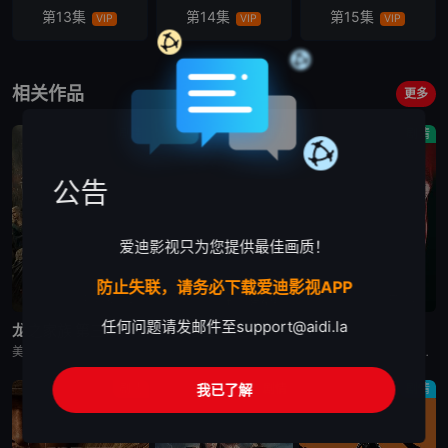
第13集
第14集
第15集
VIP
VIP
VIP
第16集
第17集
第18集
VIP
VIP
VIP
相关作品
更多
第19集
第20集
第21集
剧情
剧情
剧情
VIP
VIP
VIP
公告
第22集
第23集
第24集
VIP
VIP
VIP
爱迪影视只为您提供最佳画质！
防止失联，请务必下载爱迪影视APP
更新至第7集
更新至第4集
已完结
任何问题请发邮件至
support@aidi.la
龙之家族 第三季
末日地堡 第三季
星城
美剧《龙之家族 第三季》，铁王座面前，绝无怜悯。
美剧《末日地堡 第三季》又名：羊毛战记,羊毛记,Silo Season 3，讲述了：当下，Juliette Nichols在被迫接受“净化”后幸存下来，但记忆却已丧失，而地堡正从叛乱中恢复，并面临着新
美剧《星城》为太空竞赛题材剧《为全人类》的衍生剧，是同一设定下的全新篇章。《星城》将我们带回太空竞赛另类历史重述的关键时刻——苏联成为首个实现载人登月的国家。但这次，我们将从铁幕后方探索这个故事，展现
我已了解
剧情
剧情
剧情