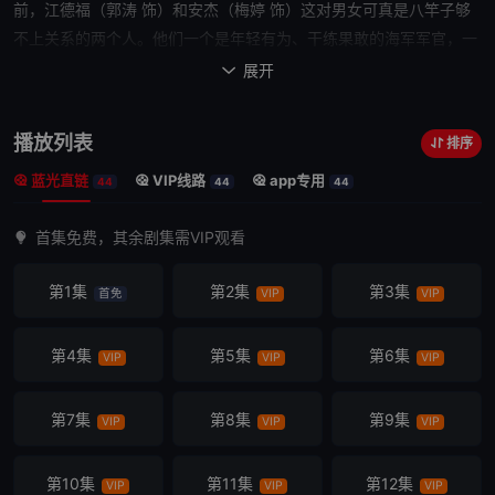
前，江德福（郭涛 饰）和安杰（梅婷 饰）这对男女可真是八竿子够
不上关系的两个人。
他们
一个是年轻有为、干练果敢的海军军官，一
个是从小养尊处优、娇媚华贵的资本家小姐，但20世纪50年代的沧
展开

桑巨变让
他们
俩人走到了一起。江德福在舞会上结识美丽的安杰，虽
然他冒冒失失，又是个目不识丁的大老粗，经过一番周折
他们
终于组
播放列表
排序
建了成分不相匹配的小家庭。问题是不相匹配的何止是出身，还有各
蓝光直链
VIP线路
app专用
自的阅历、学历以及人生态度，在
之后
的岁月里，
他们
打打闹闹，吵
44
44
44
架拌嘴，俨然成了家庭常态，更有江德华（刘琳 饰）这类人物从中加
首集免费，其余剧集需VIP观看
油添醋。这是父辈们平常而又有些特殊的典型案例，将
他们
仅仅锁在
一起的不仅仅是爱情，更有……
第1集
第2集
第3集
首免
VIP
VIP
第4集
第5集
第6集
VIP
VIP
VIP
第7集
第8集
第9集
VIP
VIP
VIP
第10集
第11集
第12集
VIP
VIP
VIP