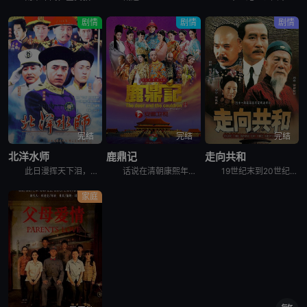
剧情
剧情
剧情
完结
完结
完结
北洋水师
鹿鼎记
走向共和
此日漫挥天下泪，有公足壮海军威。曾经威震世界的北洋水师是如何建立，成为亚洲第一位，如何葬身大海，从而走向覆灭。真实再现中日大血战、旅顺大屠杀、朝鲜平壤战争、辽东战役、丰岛海战、黄海海战、山东威海大
话说在清朝康熙年间，在喧嚣市井的闹市区，生活着油嘴滑舌、机灵刁钻的妓女之子韦小宝（韩栋 饰）。他偶然以小太监的身份入宫，在神秘公公海大富手下饱受摧残，之后结识了以“小玄子”之名和他比武的当今皇帝康
19世纪末到20世纪初，这当中的二三十年说短不短说长也不长。对于中国，则是风云变化的几十年。在这当中，中国自二次鸦片战争后，又经历了洋务运动、甲午战争、戊戌变法、辛亥革命、二次革命等。其中，中国结
家庭