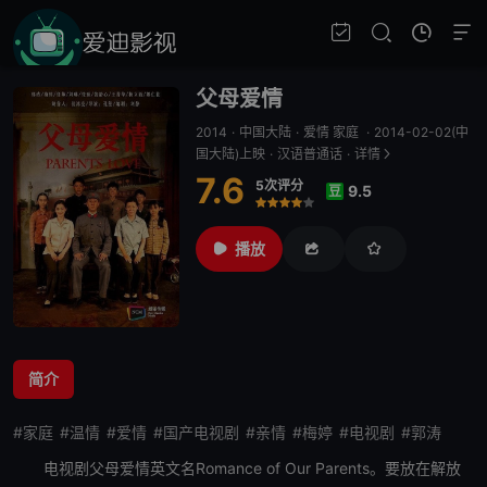
父母爱情
2014
·
中国大陆
·
爱情 家庭
·
2014-02-02(中
国大陆)上映
·
汉语普通话
·
详情
7.6
5次评分
9.5
豆
很差
较差
还行
推荐
力荐
播放
简介
#家庭
#温情
#爱情
#国产电视剧
#亲情
#梅婷
#电视剧
#郭涛
电视剧
父母爱情
英文名Romance of Our Parents。要放在解放