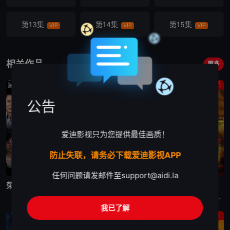
第13集
第14集
第15集
VIP
VIP
VIP
第16集
第17集
第18集
VIP
VIP
VIP
相关作品
更多
第19集
第20集
第21集
剧情
王志文
传记
VIP
VIP
VIP
公告
第22集
第23集
第24集
VIP
VIP
VIP
爱迪影视只为您提供最佳画质！
第25集
第26集
第27集
VIP
VIP
VIP
防止失联，请务必下载爱迪影视APP
完结
完结
完结
第28集
第29集
第30集
任何问题请发邮件至
support@aidi.la
VIP
VIP
VIP
荣归
青瓷
朱元璋
香港回归祖国后，荣凯集团总裁李国凯（郑少秋 饰）得以和在北京的胞兄李国荣（焦晃 饰）团聚。由于之前一直生活在不同的社会制度下，世界观、人生观不同，哥俩不久产生了摩擦。亚洲金融危机暴发后，李国凯的事
张仲平（王志文 饰）是3D拍卖公司老总，他派外甥徐艺（杜江 饰）带50万现金找胜利大厦开发商左达（汪俊 饰），以换取该大厦拍卖推荐函，嗜赌成性的左达与徐艺赌输赢，最终以自己跳楼自杀收场，而省下50
电视剧朱元璋的剧情简介：元朝末年，天下大乱。朱元璋自幼父母双亡，沦为乞丐，后又遁入空门。他走投无路，参加了义军，从此南征北战，一步步走上了中国历史的舞台。朱元璋心思缜密，把徐达、汤和等一批将才笼络
第31集
第32集
第33集
VIP
VIP
VIP
我已了解
剧情
剧情
电视剧