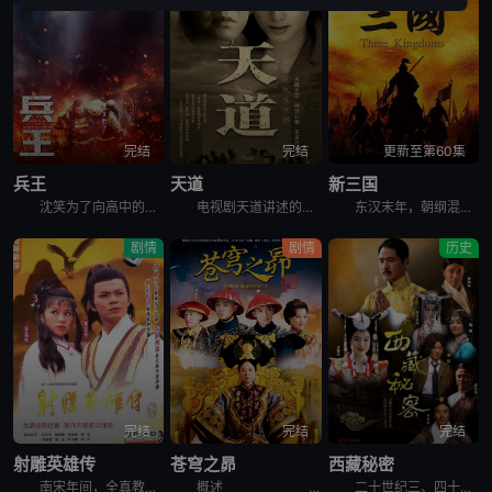
第34集
第35集
第36集
VIP
VIP
VIP
第37集
第38集
第39集
VIP
VIP
VIP
第40集
第41集
第42集
VIP
VIP
VIP
完结
完结
更新至第60集
兵王
天道
新三国
第43集
第44集
VIP
VIP
沈笑为了向高中的同学和老师证明这个世界上除了上大学外，还有更多证明自己价值的机会和岗位，报名参了军，成为了北港市消防部队的一名消防战士。在部队里，沈笑是一个训练成绩和调皮捣蛋同时冒尖的“刺头兵”，
电视剧天道讲述的是：年轻的女警官芮小丹（左小青 饰）通过朋友结识了商界怪才丁元英（王志文 饰），并受托在古城照料丁元英的生活。丁元英异于常人的性格和让人瞠目结舌的才华深深吸引着芮小丹。借由对音乐的
东汉末年，朝纲混乱。内有董卓（吕晓禾 饰）巨奸权倾朝野，专横跋扈；外有黄巾军起义，撼动社稷。时有曹操（陈建斌 饰）韬光养晦，欲为国除害。逃出京城后，曹操与各地诸侯袁绍、刘备（于和伟 饰）、孙坚等二
剧情
剧情
历史
完结
完结
完结
射雕英雄传
苍穹之昴
西藏秘密
南宋年间，全真教道士丘处机与江南七怪武功不相上下，两方决定各培养一个徒弟，日后比武来决定双方武功高低。丘处机的徒弟是金国小王子杨康（苗侨伟 饰），江南七怪的徒弟则是自小随母亲在蒙古生活的郭靖（黄日
概述 &nbs
二十世纪三、四十年代的西藏是怎样的面貌？这部剧通过藏人说藏人的形式，力求真实还原那个时候西藏真实的风土人情和日常生活。借扎西顿珠这个人物，讲述了他为推翻西藏农奴制度的传奇一生。 &n