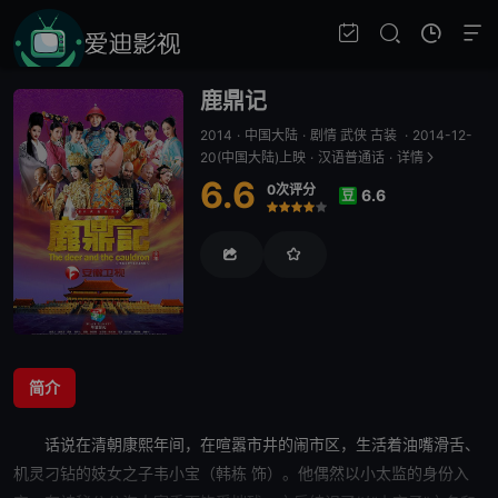
鹿鼎记
2014
·
中国大陆
·
剧情 武侠 古装
·
2014-12-
20(中国大陆)上映
·
汉语普通话
·
详情
6.6
0次评分
6.6
豆
很差
较差
还行
推荐
力荐
简介
话说在清朝康熙年间，在喧嚣市井的闹市区，生
活着
油嘴滑舌、
机灵刁钻的妓女之子韦小宝（韩栋 饰）。他偶然以小太监的身份入