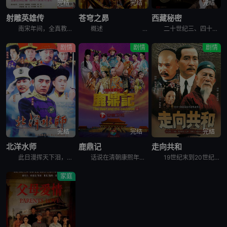
完结
完结
完结
射雕英雄传
苍穹之昴
西藏秘密
南宋年间，全真教道士丘处机与江南七怪武功不相上下，两方决定各培养一个徒弟，日后比武来决定双方武功高低。丘处机的徒弟是金国小王子杨康（苗侨伟 饰），江南七怪的徒弟则是自小随母亲在蒙古生活的郭靖（黄日
概述 &nbs
二十世纪三、四十年代的西藏是怎样的面貌？这部剧通过藏人说藏人的形式，力求真实还原那个时候西藏真实的风土人情和日常生活。借扎西顿珠这个人物，讲述了他为推翻西藏农奴制度的传奇一生。 &n
剧情
剧情
剧情
完结
完结
完结
北洋水师
鹿鼎记
走向共和
此日漫挥天下泪，有公足壮海军威。曾经威震世界的北洋水师是如何建立，成为亚洲第一位，如何葬身大海，从而走向覆灭。真实再现中日大血战、旅顺大屠杀、朝鲜平壤战争、辽东战役、丰岛海战、黄海海战、山东威海大
话说在清朝康熙年间，在喧嚣市井的闹市区，生活着油嘴滑舌、机灵刁钻的妓女之子韦小宝（韩栋 饰）。他偶然以小太监的身份入宫，在神秘公公海大富手下饱受摧残，之后结识了以“小玄子”之名和他比武的当今皇帝康
19世纪末到20世纪初，这当中的二三十年说短不短说长也不长。对于中国，则是风云变化的几十年。在这当中，中国自二次鸦片战争后，又经历了洋务运动、甲午战争、戊戌变法、辛亥革命、二次革命等。其中，中国结
家庭