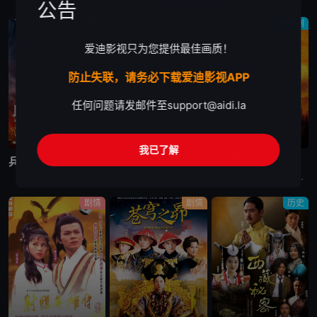
公告
剧情
剧情
电视剧
爱迪影视只为您提供最佳画质！
防止失联，请务必下载爱迪影视APP
任何问题请发邮件至
support@aidi.la
完结
完结
更新至第60集
我已了解
兵王
天道
新三国
沈笑为了向高中的同学和老师证明这个世界上除了上大学外，还有更多证明自己价值的机会和岗位，报名参了军，成为了北港市消防部队的一名消防战士。在部队里，沈笑是一个训练成绩和调皮捣蛋同时冒尖的“刺头兵”，
电视剧天道讲述的是：年轻的女警官芮小丹（左小青 饰）通过朋友结识了商界怪才丁元英（王志文 饰），并受托在古城照料丁元英的生活。丁元英异于常人的性格和让人瞠目结舌的才华深深吸引着芮小丹。借由对音乐的
东汉末年，朝纲混乱。内有董卓（吕晓禾 饰）巨奸权倾朝野，专横跋扈；外有黄巾军起义，撼动社稷。时有曹操（陈建斌 饰）韬光养晦，欲为国除害。逃出京城后，曹操与各地诸侯袁绍、刘备（于和伟 饰）、孙坚等二
剧情
剧情
历史