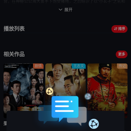
宫，在神秘公公海大富手下饱受摧残，
之后
结识了以“小玄子”之名和
他比武的当今皇帝康熙（魏千翔 饰）。两人结为好兄弟，更联手擒获
展开

了只手遮天的权臣鳌拜。在此期间，天地会总舵主陈近南打出反清复
明旗号，剑指清廷。南方神龙教蠢蠢欲动，在宫中埋下间隙。海峡另
播放列表
排序
一边的郑氏家族偏居一隅，相机而动。更有吴三桂、尚可喜等前明势
力组成的三藩割据一方，拥兵自重。外忧内患之际，韦小宝身形灵活
地周旋其中，以不同身份左右着清王朝的
命运
，七位老婆相继出现则
相关作品
将他的人生推向顶点…… 本片根据武侠小说名家金庸的同名作品改
更多
编。
剧情
王志文
传记
完结
完结
完结
荣归
青瓷
朱元璋
香港回归祖国后，荣凯集团总裁李国凯（郑少秋 饰）得以和在北京的胞兄李国荣（焦晃 饰）团聚。由于之前一直生活在不同的社会制度下，世界观、人生观不同，哥俩不久产生了摩擦。亚洲金融危机暴发后，李国凯的事
张仲平（王志文 饰）是3D拍卖公司老总，他派外甥徐艺（杜江 饰）带50万现金找胜利大厦开发商左达（汪俊 饰），以换取该大厦拍卖推荐函，嗜赌成性的左达与徐艺赌输赢，最终以自己跳楼自杀收场，而省下50
电视剧朱元璋的剧情简介：元朝末年，天下大乱。朱元璋自幼父母双亡，沦为乞丐，后又遁入空门。他走投无路，参加了义军，从此南征北战，一步步走上了中国历史的舞台。朱元璋心思缜密，把徐达、汤和等一批将才笼络