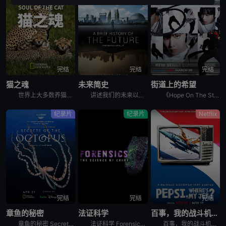
完结
完结
完结
猫之魂
未来简史
街道上的希望
世界上大多数养猫的人都能通过宠物的眼睛窥见动物的野性。这部纪录片着眼于家猫和它们的野生表亲们，以及它们的祖先之间，在行为上隐约可见的关联。镜头特别勾勒出这些相似之处，并向所谓的“主人们”（如果猫真
讲述我们的未来以及我们如何重新构想它们。由著名未来学家阿里·瓦拉赫主持，邀请观众踏上一次环游世界的旅程，充满发现、希望和可能性，了解我们今天所处的位置以及接下来会发生什么。将历史、科学和意想不到的
《Hope On The Street》是防弹少年团郑号锡（j-hope）推出的同名舞蹈练习日记内容。讲述j-hope在入伍前访问日本大阪、法国巴黎、美国纽约、韩国首尔和光州，并与当地的舞蹈家通过
纪录片
纪录片
Netflix
完结
完结
完结
章鱼的秘密
法证科学
百事，我的战斗机呢？
章鱼的秘密 Secrets of the Octopus是2024年澳大利亚,美国纪录片。艾美奖肯定《鲸之谜》制作团队最新力作。 &nbsp; &nbsp; &nbsp; &nbsp; &nbsp
法证科学 Forensics: The Science of Crime是2020年犯罪纪录片。《法证科学》旨在向观众展示法医学是如何帮助破获各类犯罪案件的，通过在法医研究所、大学实验室、研究中心
百事，我的战斗机呢？ Pepsi, Where&#39;s My Jet?是2022年美国历史纪录片。When a 20-year-old attempts to win a fighter je