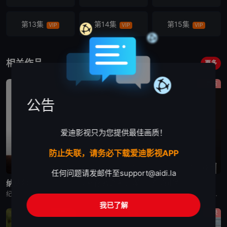
10、斯大林格勒，1942年6月-1943年1月
11、狼群战术
第13集
第14集
第15集
VIP
VIP
VIP
12、苏联红星，
1941-1943
第16集
第17集
第18集
13、旋风轰炸德国，1939年9...
VIP
VIP
VIP
相关作品
更多
第19集
第20集
第21集
纪录片
纪录片
纪录片
VIP
VIP
VIP
公告
第22集
第23集
第24集
VIP
VIP
VIP
爱迪影视只为您提供最佳画质！
第25集
第26集
VIP
VIP
防止失联，请务必下载爱迪影视APP
已完结
完结
蓝光画质
任何问题请发邮件至
support@aidi.la
纳达尔
以幸存者之名：深入韩国惨案
东京审判
纪录片《纳达尔》深入探讨了拉斐尔·纳达尔辉煌的网球职业生涯。除了介绍他的比赛表现外，还揭示了他的私人生活、鲜为人知的幕后故事，以及他在 2023 年克服伤病后，在 2024 年重新重返赛场的历程。
纪录片是2023年推出的《以神之名：信仰的背叛》的第二季，此次纪录片将会讲述JMS受害人Maple的近况，还有当年肆意践踏人权的“釜山兄弟福利院”事件以及“至尊派事件”和“三丰百货大楼倒塌惨案”等
围绕着東京审判这一重要历史事件, 本片除了讲述过程外, 更重要的还是提出了一系列国际法法律问题和伦理道德疑问, 如事后法问题, 战争罪的有無, 以及个人辩护和国家辩护的选择和远东国际法庭战犯的选择
我已了解
纪录片
纪录片
纪录