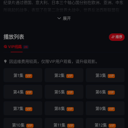
纪录片通过德国、意大利、日本三个轴心国分别在欧洲、亚洲、中东
所挑起的战争，表现了在第二次世界大战中，世界反法西斯联盟在
海、陆、空的各个战场上英勇抗击法西斯侵略者宏大场面。通过该片
展开

使我们充分了解到如：斯大林格勒、诺曼底登陆及攻克
柏林
等重大战
役珍贵史实资料。
播放列表
排序
重温《The World At War》
VIP线路
1、制作
26
2、一个新的德国，1933-1939
因运维费用较高，仅限VIP用户观看，请升级观影。
3、奇怪的战争，1939年9月-1940年5
月 4、法国沦
第1集
第2集
第3集
VIP
VIP
VIP
陷，1940年5月-6月
5、单独作战，1940年5月-1941年5月
6、巴巴罗萨，1941年6月-12月
第4集
第5集
第6集
VIP
VIP
VIP
7、万岁！日本，1931-
1942 8、走我
第7集
第8集
第9集
VIP
VIP
VIP
的路，美国，1939-1942
9、北非沙漠，1940-1943
第10集
第11集
第12集
VIP
VIP
VIP