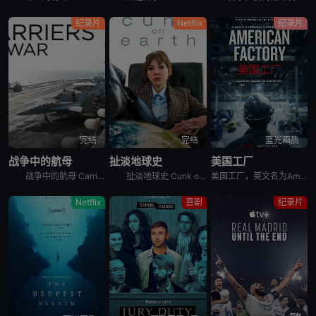
纪录片
Netflix
纪录片
完结
完结
蓝光画质
战争中的航母
扯淡地球史
美国工厂
战争中的航母 Carriers at War分集剧情：第1集，以实时跟拍的方式，展示了超级航母布什号在阿拉伯海湾战争中的优异表现，以及强大战力背后辛苦和严禁的准备工作。机组人员严苛的修检F/A -
扯淡地球史 Cunk on Earth是2022年英国喜剧纪录片。Follows Philomena Cunk as she comically tells the story of our gr
美国工厂，英文名为American Factory，是2019年上映的美国纪录片电影。
Netflix
喜剧
纪录片