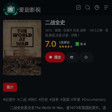
二战全史
1973
·
英国
·
纪录片 历史 战争
·
1973上映
·
英
语,德语,法语,日语
·
详情
7.0
1次评分
9.4
豆
很差
较差
还行
推荐
力荐
播放
简介
#纪录片
#二战
#BBC
#历史
#战争
#英国
#军事
#Documentary
二战全史
英文名The World At War，是1973年英国纪录片。该