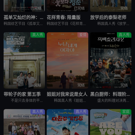
已完结
已完结
完结
孤单又灿烂的神：鬼怪十周年特辑
花样青春: 限量版
放学后的泰梨老师
韩国综艺节目《孤单又灿烂的神：鬼怪十周年特辑》又名：鬼怪十周年特别篇,鬼怪十周年之旅(台),도깨비 10주년，讲述了：为纪念开播十周年，剧中主演睽违多年再度聚首，展开特別旅行，重访经典场景、回顾难忘台
韩国综艺节目《花样青春: 限量版》的妙趣在于突发旅行。突然告诉出演者去旅行的日程，出演者带着制作组原封不动地给的每人10万韩元经费，于2026年2月24日通过频道十五夜直播被绑架到旅行地。出演人员是郑
韩国真人秀《放学后的泰梨老师》讲述的，是金泰梨成为某乡村小学的戏剧班老师，给学生们上戏剧课的节目。 成为充满热情的演技老师金泰梨和可爱学生们展开的特别旅程，将为观众带来纯真的笑容和感动。
真人秀
爱情
真人秀
完结
完结
完结
带轮子的家 第五季
姐姐对我来说是女人
黑白厨师：料理阶级战争 第二季
不是只去身体的平凡旅行， &nbsp; &nbsp; &nbsp; &nbsp; &nbsp; &nbsp; &nbsp; &nbsp; &nbsp; &nbsp; &nbsp; &nbsp; &
韩国真人秀《姐姐对我来说是女人》讲述了，超越年龄差距这一现实的障碍，在爱情面前果敢坦率的姐弟恋男女们挑性真诚的恋爱细胞再生真人秀。
盛大的料理对决再度展开，新一批“黑汤匙”厨师迎战实力坚强的“白汤匙”主厨。谁能在火热竞赛中脱颖而出？谁会黯然退场？
真人秀
真人秀
家庭