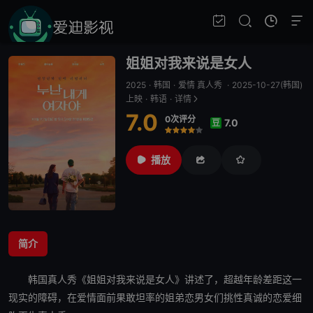
姐姐对我来说是女人
2025
·
韩国
·
爱情 真人秀
·
2025-10-27(韩国)
上映
·
韩语
·
详情
7.0
0次评分
7.0
豆
很差
较差
还行
推荐
力荐
播放
简介
韩国真人秀《
姐姐对我来说是女人
》讲述了，超越年龄差距这一
现实的障碍，在爱情面前果敢坦率的姐弟恋男女们挑性真诚的恋爱细