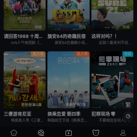
完结
完结
完结
请回答1988 十周年MT
旗安84的奇趣民宿
这样对吗？！
tvN人气电视剧《请回答1988》主演们为迎接10周年而出发的两天一夜旅行，大家聚在一起按照电视剧的主题，穿搭了符合1988年的时代发型和服装风格。
旗安84在偏僻小岛上开设让人逃离烦嚣的另类民宿，由防弹少年团Jin和池艺恩带领客人进行有趣的冒险，过程中也少不了各种爆笑的突发状况。
这部八集系列节目拍摄于2023年，在朴智旻和田柾国入伍韩国军队之前，它记录了两人前往三个标志性全球目的地的旅行：美国纽约州、韩国济州岛和日本札幌。 &nbsp; &nbsp; &nbsp; &nb
真人秀
真人秀
悬疑
繁
更新至第3集
更新至第2集
完结
三傻游肯尼亚
换乘恋爱 第四季
犯罪现场 零

韩国真人秀《三傻游肯尼亚》讲述了：李寿根、殷志源和曹圭贤在肯尼亚重聚，开启一段意想不到的旅行冒险之旅。在令人叹为观止的非洲荒野背景下，展现他们标志性的机智幽默、轻松打趣和深厚友谊。
韩国综艺节目《换乘恋爱 第四季》。
不要相信任何人。任何人都有可能成为犯人。在6名玩家之间展开的异想天开的推理战争。超越韩国，将迎来吸引全球观众的传奇角色扮演推理综艺的新篇章。