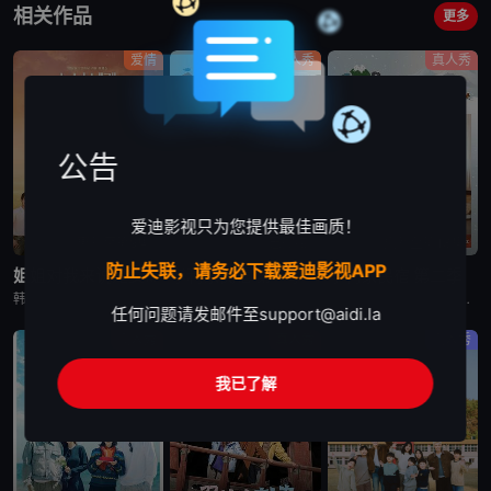
相关作品
更多
爱情
真人秀
真人秀
公告
爱迪影视只为您提供最佳画质！
更新至第9集
已完结
更新至第13集
防止失联，请务必下载爱迪影视APP
姐姐对我来说是女人2
孝利家民宿 第一季
孝利家民宿 第二季
韩国综艺节目《姐姐对我来说是女人2》又名：Noona is a Woman to Me 2，讲述了：节目旨在开掘为了事业而度过激烈的时间还没有找到爱情的女性和在爱情面前相信年龄只是数字的男性之间的罗曼
韩国综艺节目《孝利家民宿 第一季》又名：孝利家的民宿,Hyori&#39;s Homestay,효리네민박，讲述了：《孝利家民宿》为韩国JTBC的综艺节目，由李孝利主持，节目背景为李孝利与丈夫李尚顺音
韩国综艺节目《孝利家民宿 第二季》又名：효리네 민박2，讲述了：《孝利家民宿 第二季》继续讲述李尚顺、李孝利夫妇在自家民宿接待客人的故事，本季将展现冬季济州岛的美景，而民宿新职员林允儿和短期兼职生朴宝
任何问题请发邮件至
support@aidi.la
真人秀
真人秀
真人秀
我已了解