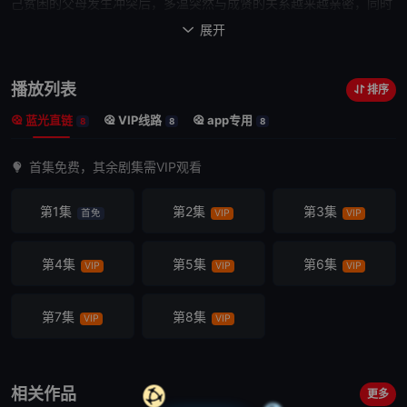
己贫困的父母发生冲突后，多温突然与成贤的关系越来越亲密，同时
也在平衡着对前任导师在民的感情。在复杂的情绪和不为人知的
秘密
展开

中，多温会因爱而富裕还是会再次陷入贫困？
播放列表
排序
蓝光直链
VIP线路
app专用
8
8
8
首集免费，其余剧集需VIP观看
第1集
第2集
第3集
首免
VIP
VIP
第4集
第5集
第6集
VIP
VIP
VIP
第7集
第8集
VIP
VIP
相关作品
更多