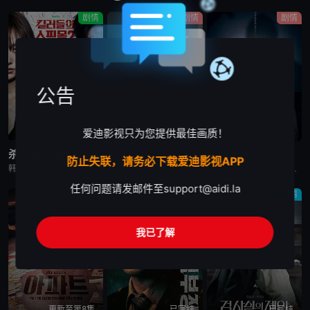
剧情
剧情
剧情
公告
爱迪影视只为您提供最佳画质！
更新至第6集
已完结
更新至第10集
杀人者的购物中心2
秘密关系
婚姻之后
防止失联，请务必下载爱迪影视APP
韩剧《杀人者的购物中心2》又名：A Shop for Killers S2,A Shop for Killers Season 2,킬러들의 쇼핑몰2，讲述了：购物中心即将重新开张！郑进湾（李栋旭 饰
韩剧秘密关系改编自同名漫画。多温聪明机灵、足智多谋，努力摆脱贫困。但他的吝啬行为却惹恼了同事成贤，成贤讨厌他。在与自己贫困的父母发生冲突后，多温突然与成贤的关系越来越亲密，同时也在平衡着对前任导师
韩剧《婚姻之后》又名：婚姻的完成,The Husband,The Fulfillment of Marriage,결혼의 완성，讲述了：神经外科权威姜泰柱（南宫珉 饰）因为老婆高世允（李雪 饰）在提出
任何问题请发邮件至
support@aidi.la
剧情
剧情
剧情
我已了解
更新至第8集
已完结
已完结