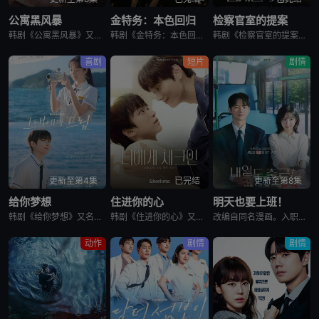
公寓黑风暴
金特务：本色回归
检察官室的提案
韩剧《公寓黑风暴》又名：公寓,The Apartment Job,아파트，讲述了：曾经的帮派老大急需现金，于是和有志成为律师的同伴合作，打算窃取住宅社区的储备基金，却意外揭开深藏的腐败真相。
韩剧《金特务：本色回归》又名金部长,Agent Kim,김부장,金特务：本色回归，剧中主角金科长由苏志燮饰演。在剧中，金科长是敏智的父亲，也是一名朝鲜间谍。他被派去执行无数特别任务，包括17次朝鲜任务
韩剧《检察官室的提案》又名：检察官办公室的提议,检察官的提案(台),The Prosecutors Proposal,검사실의 제안，讲述了：改编自同名小说。一个是凶手的儿子，一个是受害者的儿子——一
喜剧
短片
剧情
更新至第4集
已完结
更新至第8集
给你梦想
住进你的心
明天也要上班！
韩剧《给你梦想》又名：Dream For You,그대에게 드림，讲述了：该剧是一部浪漫喜剧，讲述了连一个梦想都无所畏惧的十几岁，被现实挡住而受挫的二十几岁，像变成那样的大人的三十几岁的记者李载与一个
韩剧《住进你的心》又名：Check In To You,너에게 체크인，讲述了：一位是完美主义、以利益为重的冷酷CEO车道京，他计划卖掉一间充满魅力的民宿；另一位是感性、温柔且深爱这个民宿的经理尹智梧
改编自同名漫画。入职五年的智允在无聊的公司生活中与公司最挑剔的男上司时宇纠缠在了一起，甚至以不想结婚为由而逃跑的前男友秋天出现了...
动作
剧情
剧情