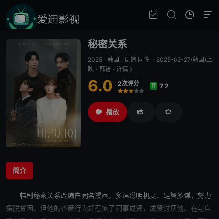
秘密关系
2025
·
韩国
·
剧情 同性
·
2025-02-27(韩国)上
映
·
韩语
·
详情
6.0
2次评分
7.2
豆
很差
较差
还行
推荐
力荐
播放
简介
韩剧
秘密关系
改编自同名漫画。多温聪明机灵、足智多谋，努力
摆脱贫困。但他的吝啬行为却惹恼了同事成贤，成贤讨厌他。在与自