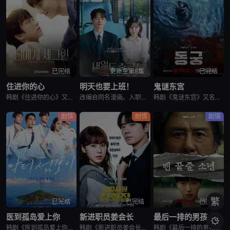
已完结
更新至第8集
已完结
住进你的心
明天也要上班！
鬼谜东宫
韩剧《住进你的心》又名：Check In To You,너에게 체크인，讲述了：一位是完美主义、以利益为重的冷酷CEO车道京，他计划卖掉一间充满魅力的民宿；另一位是感性、温柔且深爱这个民宿的经理尹智梧
改编自同名漫画。入职五年的智允在无聊的公司生活中与公司最挑剔的男上司时宇纠缠在了一起，甚至以不想结婚为由而逃跑的前男友秋天出现了...
韩剧《鬼谜东宫》又名：东宫,East Palace,동궁，讲述了：讲述拥有穿梭于灵界能力的具天（南柱赫 饰）和能听见死者声音的宫女生姜（卢允瑞 饰）被王（曹承佑 饰）召见，以揭开笼罩在世子宫中的诅咒的
剧情
剧情
剧情
繁
已完结
已完结
已完结
医到孤岛爱上你
新进职员姜会长
最后一排的男孩

韩剧《医到孤岛爱上你》讲述了，立志成为顶尖整形外科医生都志义（李宰旭 饰），同身世神秘的助理护士陆遐俐（辛叡恩 饰），在命运安排下被分配到与世隔绝、恶名昭彰的“平同岛”上工作。两个同样受伤的灵魂，在艰
韩剧《新进职员姜会长》改编自同名小说。韩国10大财阀崔成集团的会长姜龙浩在宣布隐退后，与从天而降的新员工相撞，莫名其妙进入该员工身体后发生的故事。
韩剧《最后一排的男孩》又名最后一排的少年,末行手记,末排的少年,登堂入室(韩国版),The Boy in the Last Row,Notes from the Last Row,맨 끝줄 소년,最后