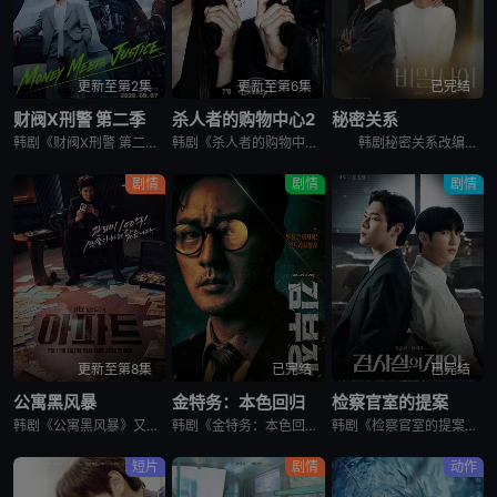
更新至第2集
更新至第6集
已完结
财阀X刑警 第二季
杀人者的购物中心2
秘密关系
韩剧《财阀X刑警 第二季》又名：재벌X형사 2,재벌X형사2,财阀X刑警 2,财阀X刑警2,Flex x Cop2,纨绔子弟(韩国版),재벌X형사 시즌2，讲述了：财阀富三代警察陈利手（安普贤 饰）华
韩剧《杀人者的购物中心2》又名：A Shop for Killers S2,A Shop for Killers Season 2,킬러들의 쇼핑몰2，讲述了：购物中心即将重新开张！郑进湾（李栋旭 饰
韩剧秘密关系改编自同名漫画。多温聪明机灵、足智多谋，努力摆脱贫困。但他的吝啬行为却惹恼了同事成贤，成贤讨厌他。在与自己贫困的父母发生冲突后，多温突然与成贤的关系越来越亲密，同时也在平衡着对前任导师
剧情
剧情
剧情
更新至第8集
已完结
已完结
公寓黑风暴
金特务：本色回归
检察官室的提案
韩剧《公寓黑风暴》又名：公寓,The Apartment Job,아파트，讲述了：曾经的帮派老大急需现金，于是和有志成为律师的同伴合作，打算窃取住宅社区的储备基金，却意外揭开深藏的腐败真相。
韩剧《金特务：本色回归》又名金部长,Agent Kim,김부장,金特务：本色回归，剧中主角金科长由苏志燮饰演。在剧中，金科长是敏智的父亲，也是一名朝鲜间谍。他被派去执行无数特别任务，包括17次朝鲜任务
韩剧《检察官室的提案》又名：检察官办公室的提议,检察官的提案(台),The Prosecutors Proposal,검사실의 제안，讲述了：改编自同名小说。一个是凶手的儿子，一个是受害者的儿子——一
短片
剧情
动作