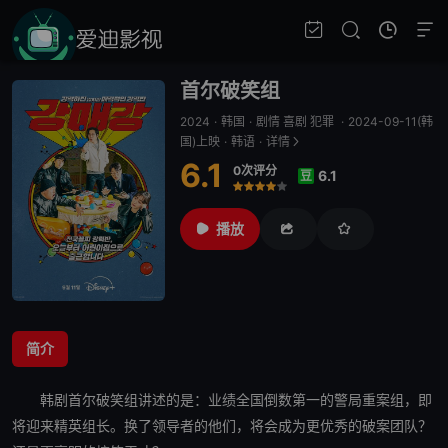
首尔破笑组
2024
·
韩国
·
剧情 喜剧 犯罪
·
2024-09-11(韩
国)上映
·
韩语
·
详情
6.1
0次评分
6.1
豆
很差
较差
还行
推荐
力荐
播放
简介
韩剧
首尔破笑组
讲述的是：业绩全国倒数第一的警局重案组，即
将迎来精英组长。换了领导者的
他们
，将会成为更优秀的破案团队？