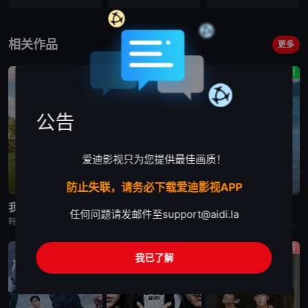
第16集
第17集
第18集
VIP
VIP
VIP
相关作品
更多
第19集
第20集
剧情
剧情
喜剧
VIP
VIP
公告
爱迪影视只为您提供最佳画质！
防止失联，请务必下载爱迪影视APP
已完结
更新至第11集
更新至第8集
我的荒糖恋爱
婚姻之后
给你梦想
任何问题请发邮件至
support@aidi.la
韩剧《我的荒糖恋爱》又名：这糟糕的爱情,这该死的爱情,Lovestruck,이런 엿같은 사랑，讲述了：野心勃勃的女检察官高恩世（贺营 饰）意外失忆，住进拳击教练张泰河（丁海寅 饰）家中，对方还自称是
韩剧《婚姻之后》又名：婚姻的完成,The Husband,The Fulfillment of Marriage,결혼의 완성，讲述了：神经外科权威姜泰柱（南宫珉 饰）因为老婆高世允（李雪 饰）在提出
韩剧《给你梦想》又名：Dream For You,그대에게 드림，讲述了：该剧是一部浪漫喜剧，讲述了连一个梦想都无所畏惧的十几岁，被现实挡住而受挫的二十几岁，像变成那样的大人的三十几岁的记者李载与一个
剧情
剧情
剧情
我已了解