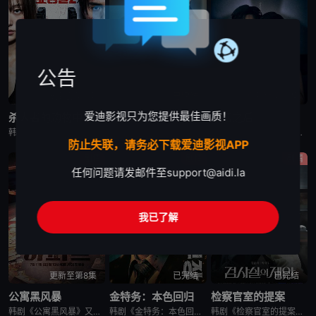
公告
更新至第6集
已完结
更新至第10集
爱迪影视只为您提供最佳画质！
杀人者的购物中心2
秘密关系
婚姻之后
韩剧《杀人者的购物中心2》又名：A Shop for Killers S2,A Shop for Killers Season 2,킬러들의 쇼핑몰2，讲述了：购物中心即将重新开张！郑进湾（李栋旭 饰
韩剧秘密关系改编自同名漫画。多温聪明机灵、足智多谋，努力摆脱贫困。但他的吝啬行为却惹恼了同事成贤，成贤讨厌他。在与自己贫困的父母发生冲突后，多温突然与成贤的关系越来越亲密，同时也在平衡着对前任导师
韩剧《婚姻之后》又名：婚姻的完成,The Husband,The Fulfillment of Marriage,결혼의 완성，讲述了：神经外科权威姜泰柱（南宫珉 饰）因为老婆高世允（李雪 饰）在提出
防止失联，请务必下载爱迪影视APP
剧情
剧情
剧情
任何问题请发邮件至
support@aidi.la
我已了解
更新至第8集
已完结
已完结
公寓黑风暴
金特务：本色回归
检察官室的提案
韩剧《公寓黑风暴》又名：公寓,The Apartment Job,아파트，讲述了：曾经的帮派老大急需现金，于是和有志成为律师的同伴合作，打算窃取住宅社区的储备基金，却意外揭开深藏的腐败真相。
韩剧《金特务：本色回归》又名金部长,Agent Kim,김부장,金特务：本色回归，剧中主角金科长由苏志燮饰演。在剧中，金科长是敏智的父亲，也是一名朝鲜间谍。他被派去执行无数特别任务，包括17次朝鲜任务
韩剧《检察官室的提案》又名：检察官办公室的提议,检察官的提案(台),The Prosecutors Proposal,검사실의 제안，讲述了：改编自同名小说。一个是凶手的儿子，一个是受害者的儿子——一