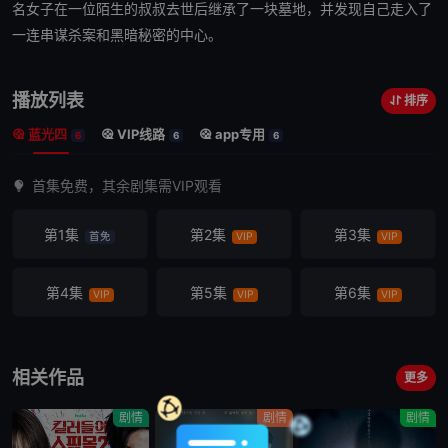
名女子在一位陌生的叔叔去世后继承了一块墓地，并发现自己走入了
一连串谋杀案和黑暗
秘密
的中心。
播放列表
排序
蓝光四
VIP线路
app专用
6
6
6
首集免费，其余剧集需VIP观看
第1集
第2集
第3集
首免
VIP
VIP
第4集
第5集
第6集
VIP
VIP
VIP
相关作品
更多
剧情
剧情
剧情