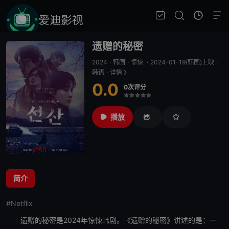
遗赠的秘密
2024
·
韩国
·
惊悚
·
2024-01-19(韩国)上映
·
韩语
·
详情
0.0
0次评分
很差
较差
还行
推荐
力荐
播放
简介
#Netflix
遗赠的秘密
是2024年惊悚韩剧。《
遗赠的秘密
》讲述的是：一