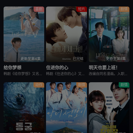
喜剧
短片
剧情
更新至第4集
已完结
更新至第8集
给你梦想
住进你的心
明天也要上班！
韩剧《给你梦想》又名：Dream For You,그대에게 드림，讲述了：该剧是一部浪漫喜剧，讲述了连一个梦想都无所畏惧的十几岁，被现实挡住而受挫的二十几岁，像变成那样的大人的三十几岁的记者李载与一个
韩剧《住进你的心》又名：Check In To You,너에게 체크인，讲述了：一位是完美主义、以利益为重的冷酷CEO车道京，他计划卖掉一间充满魅力的民宿；另一位是感性、温柔且深爱这个民宿的经理尹智梧
改编自同名漫画。入职五年的智允在无聊的公司生活中与公司最挑剔的男上司时宇纠缠在了一起，甚至以不想结婚为由而逃跑的前男友秋天出现了...
动作
剧情
剧情